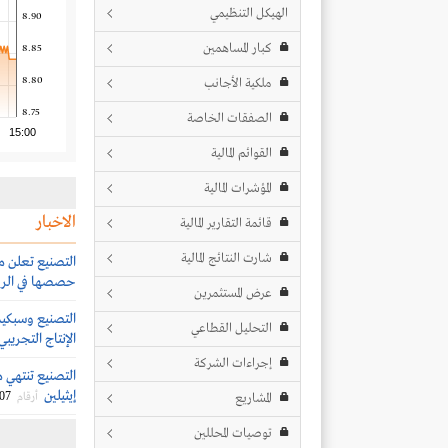
الهيكل التنظيمي
8.90
كبار المساهمين
8.85
8.80
ملكية الأجانب
8.75
الصفقات الخاصة
15:00
القوائم المالية
المؤشرات المالية
الاخبار
قائمة التقارير المالية
شارت النتائج المالية
التصنيع تعلن م
حصصها في الروا
عرض المستثمرين
التصنيع وسبكيم 
التحليل القطاعي
الإنتاج التجريبي
إجراءات الشركة
التصنيع تنتهي م
إيثيلين
/07
المشاريع
أرقام
توصيات المحللين