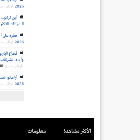
أرامكو الس
2026
أرقام - خ
أين تركزت ا
الشركات الأكثر 
نظرة على أد
2026
أرقام - خ
قطاع البترو
وأداء الشركات ال
06
أرقام - خاص
أرامكو السع
2026
أرقام - خ
الأكثر مشاهدة
معلومات
ر