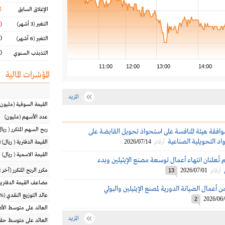
1
الإغلاق السابق
(9.33 %)
التغير
(3 أشهر)
 %
التغير
(6 أشهر)
 %
التذبذب السنوي
11:00
12:00
13:00
14:00
المؤشرات المالية
المزيد
القيمة السوقية
(مليون
عدد الأسهم
(مليون)
ربح السهم المتكرر
(
ريال
وافقة هيئة المنافسة على استحواذ تحويل القابضة على
د التحويلية الصناعية
2026/07/14
أرقام
القيمة الدفترية
(
ريال
) 
القيمة الاسمية
(
ريال
)
تُعلنان انتهاء أعمال توسعة مصنع الإيثيلين وبدء
2026/07/01
مكرر الربح المتكرر (آخر 12 شهراً)
أرقام
13
مضاعف القيمة الدفترية
ن أعمال الصيانة الدورية لمصنع الإيثيلين والبولي
عائد التوزيع النقدي
(%)
2026/06
2
العائد على متوسط ال
المزيد
العائد على متوسط حقو