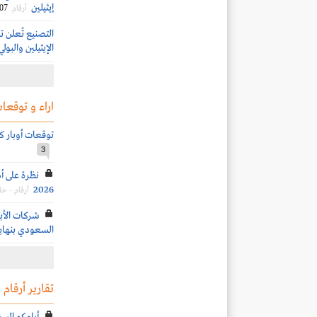
إيثيلين
/07
أرقام
التصنيع تُعلن ت
الإيثيلين والبولي
اراء و توقعات
توقعات أوبار كابيت
3
نظرة على أد
2026
أرقام - خ
شركات الأبح
السعودي بنهاية ال
تقارير أرقام