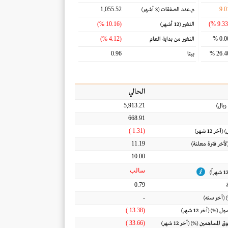
1,055.52
9.0
م.عدد الصفقات
(3 أشهر)
(10.16 %)
التغير
(12 أشهر)
(4.12 %)
0.00
التغير من بداية العام
0.96
26.40
بيتا
الحالي
5,913.21
ريال
)
668.91
(1.31 )
) (آخر 12 شهر)
11.19
(لأخر فترة معلنة)
10.00
سالب
0.79
-
 (أخر سنه)
(13.38 )
أصول
(%) (أخر 12 شهر)
(33.66 )
ق المساهمين
(%) (أخر 12 شهر)