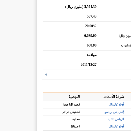
5,574.30 (مليون ريال)
557.43
20.00%
6,689.00
يون ريال)
668.90
(مليون)
موافقة
2011/12/27
شركة الأبحاث
التوصية
أوبار كابيتال
تحت المراجعة
إتش إس بي سي
تخفيض مراكز
الرياض المالية
محايد
أوبار كابيتال
احتفاظ