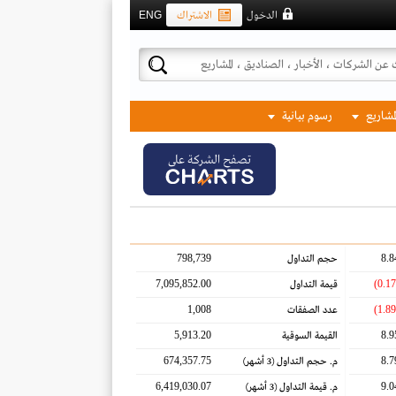
الدخول
الاشتراك
ENG
لمشاريع
رسوم بيانية
تصفح الشركة على
798,739
8.8
حجم التداول
7,095,852.00
قيمة التداول
1,008
عدد الصفقات
5,913.20
8.9
القيمة السوقية
674,357.75
8.7
م. حجم التداول
(3 أشهر)
6,419,030.07
9.0
م. قيمة التداول
(3 أشهر)