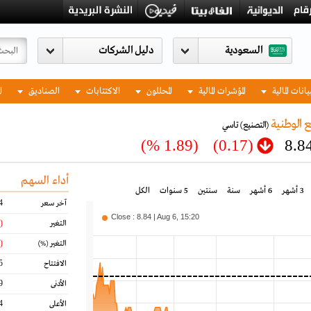
السعودية
يانات المالية
المؤشرات المالية
المحللون
الاكتتابات
الصناديق
ا
 الوطنية
(التصنيع)
تاسي
(1.89 %)
(0.17)
8.8
أداء السهم
3 أشهر
6 أشهر
سنة
سنتين
5 سنوات
الكل
4
آخر سعر
Close : 8.84 | Aug 6, 15:20
(0.17)
التغير
(1.89)
التغير
(%)
5
الافتتاح
9
الأدنى
4
الأعلى