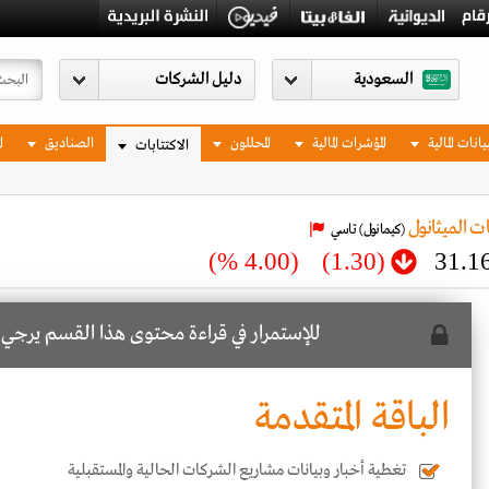
السعودية
يانات المالية
المؤشرات المالية
المحللون
الصناديق
ا
الاكتتابات
ت الميثانول
(كيمانول)
تاسي
(4.00 %)
(1.30)
31.1
للإستمرار في قراءة محتوى هذا القسم يرجي
ا
الباقة المتقدمة
تغطية أخبار وبيانات مشاريع الشركات الحالية والمستقبلية