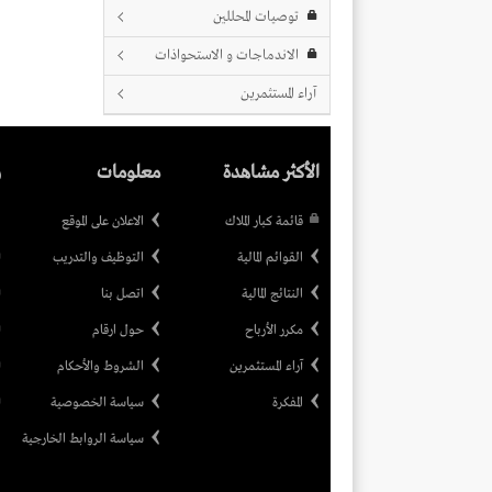
توصيات المحللين
الاندماجات و الاستحواذات
آراء المستثمرين
الأكثر مشاهدة
معلومات
ر
قائمة كبار الملاك
الاعلان على الموقع
القوائم المالية
التوظيف والتدريب
النتائج المالية
اتصل بنا
مكرر الأرباح
حول ارقام
آراء المستثمرين
الشروط والأحكام
المفكرة
سياسة الخصوصية
سياسة الروابط الخارجية