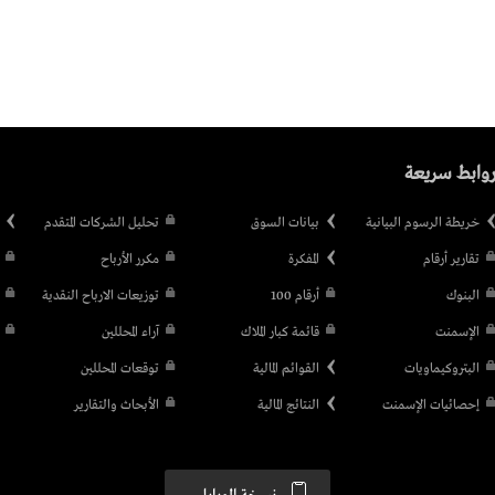
وابط سريعة
خريطة الرسوم البيانية
بيانات السوق
تحليل الشركات المتقدم
تقارير أرقام
المفكرة
مكرر الأرباح
البنوك
أرقام 100
توزيعات الارباح النقدية
الإسمنت
قائمة كبار الملاك
آراء المحللين
البتروكيماويات
القوائم المالية
توقعات المحللين
إحصائيات الإسمنت
النتائج المالية
الأبحاث والتقارير