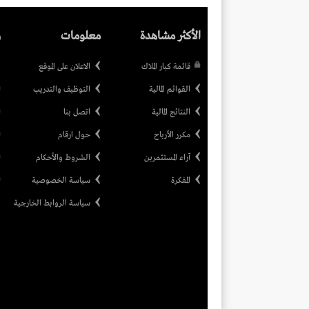
الأكثر مشاهدة
معلومات
ر
قائمة كبار الملاك
الاعلان على الموقع
القوائم المالية
التوظيف والتدريب
النتائج المالية
اتصل بنا
مكرر الأرباح
حول ارقام
آراء المستثمرين
الشروط والأحكام
المفكرة
سياسة الخصوصية
سياسة الروابط الخارجية