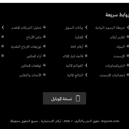
وابط سريعة
خريطة الرسوم البيانية
بيانات السوق
تحليل الشركات المتقدم
تقارير أرقام
المفكرة
مكرر الأرباح
البنوك
أرقام 100
توزيعات الارباح النقدية
الإسمنت
قائمة كبار الملاك
آراء المحللين
البتروكيماويات
القوائم المالية
توقعات المحللين
إحصائيات الإسمنت
النتائج المالية
الأبحاث والتقارير
نسخة الموبايل
Argaam.com حقوق النشر والتأليف © 2026، أرقام الاستثمارية , جميع الحقوق محفوظة