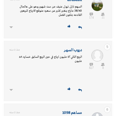
abusaad
السهم نازل نزول عنيف من ست شهور وهو على هالحال
38/40 ماراح ينغير كثير عن سعره متوقع الارباح للربعين
القادمه بتكون افضل
174
11
5
دروب السهر
منذ 2 سنه
الربع الثاني ٤٢ مليون ارباح في حين الربع السابق خساره ٥٨
مليون
827
8
6
مساهم 1098
منذ 2 سنه