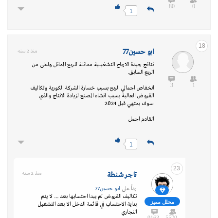
80
0
1
18
ابو حسين77
منذ 2 سنه
نتائج جيدة الارباح التشغيلية مماثلة للربع المماثل واعلى من
الربع السابق.
3
1
انخفاص اجمالي الربح بسبب خسارة الشركة الكورية وتكاليف
القروض العالية بسبب انشاء المصنع لزيادة الانتاج والذي
سوف يمتهي قبل 2024
القادم اجمل
1
23
تاجر شنطة
منذ 2 سنه
رداً على
ابو حسين77
تكاليف القروض لم يبدا احتسابها بعد ... لا يتم
محلل مميز
بداية الاحتساب في قائمة الدخل الا بعد التشغيل
التجاري