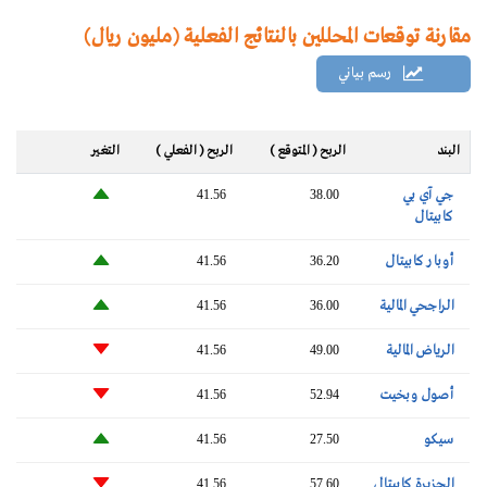
مقارنة توقعات المحللين بالنتائج الفعلية (مليون ريال)
رسم بياني
البند
الربح ( المتوقع )
الربح ( الفعلي )
التغير‬
جي آي بي
41.56
38.00
كابيتال
أوبار كابيتال
41.56
36.20
الراجحي المالية
41.56
36.00
الرياض المالية
41.56
49.00
أصول وبخيت
41.56
52.94
سيكو
41.56
27.50
الجزيرة كابيتال
41.56
57.60