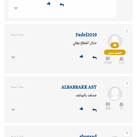
2
Fadel2019
منذ 2 سنه
مازال القطاع يعاني
عضو مميز
6598
115
3
ALBARRAKK AST
منذ 2 سنه
صدقت ياابونايف
466
15
4
منذ 2 سنه