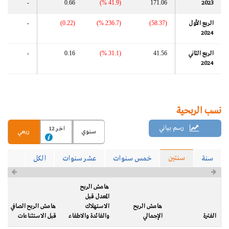
-
0.66
(41.9 %)
171.06
2023
الربع الأول
(58.37)
(236.7 %)
(0.22)
-
2024
الربع الثاني
41.56
(31.1 %)
0.16
-
2024
نسب الربحية
رسم بياني
اخر 12
سنوي
ربعي
سنتين
سنة
خمس سنوات
عشر سنوات
الكل
هامش الربح
المعدل قبل
هامش الربح
الاستهلاك
هامش الربح الصافي
الفترة
الإجمالي
والفائدة والاطفاء
قبل الاستثناءات