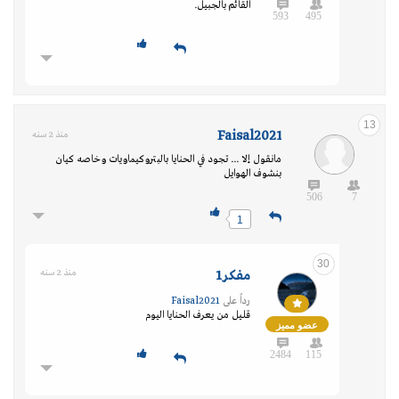
القائم بالجبيل.
593
495
13
Faisal2021
منذ 2 سنه
مانقول إلا ... تجود في الحنايا بالبتروكيماويات وخاصه كيان
بنشوف الهوايل
506
7
1
30
مفكر 1
منذ 2 سنه
رداً على
Faisal2021
قليل من يعرف الحنايا اليوم
عضو مميز
2484
115