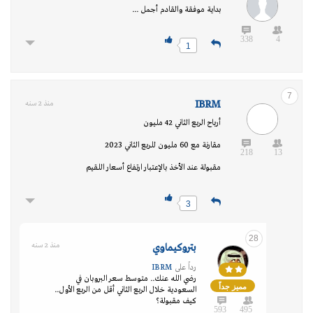
بداية موفقة والقادم أجمل ...
338
4
1
7
IBRM
منذ 2 سنه
أرباح الربع الثاني 42 مليون
مقارنة مع 60 مليون للربع الثاني 2023
218
13
مقبولة عند الأخذ بالإعتبار ارتفاع أسعار اللقيم
3
28
بتروكيماوي
منذ 2 سنه
رداً على
IBRM
رضي الله عنك.. متوسط سعر البروبان في
مميز جداً
السعودية خلال الربع الثاني أقل من الربع الأول..
كيف مقبولة؟
593
495