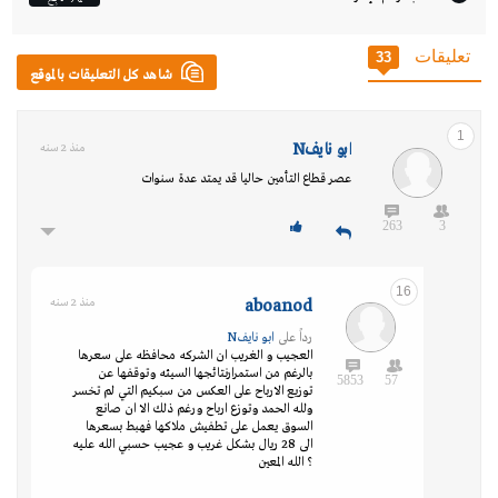
تعليقات
33
شاهد كل التعليقات بالموقع
1
ابو نايفN
منذ 2 سنه
عصر قطاع التأمين حاليا قد يمتد عدة سنوات
263
3
16
aboanod
منذ 2 سنه
رداً على
ابو نايفN
العجيب و الغريب ان الشركه محافظه على سعرها
بالرغم من استمرارنتائجها السيئه وتوقفها عن
5853
57
توزيع الارباح على العكس من سبكيم التي لم تخسر
ولله الحمد وتوزع ارباح ورغم ذلك الا ان صانع
السوق يعمل على تطفيش ملاكها فهبط بسعرها
الى 28 ريال بشكل غريب و عجيب حسبي الله عليه
؟ الله المعين