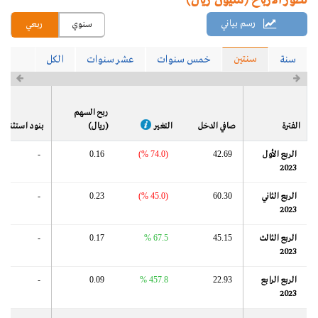
تطور الأرباح (مليون ريال)
رسم بياني
سنوي
ربعي
سنتين
سنة
خمس سنوات
عشر سنوات
الكل
ربح السهم
الفترة
صافي الدخل
التغير
(ريال)
بنود استثنائية
الربع الأول
42.69
(74.0 %)
0.16
-
2023
الربع الثاني
60.30
(45.0 %)
0.23
-
2023
الربع الثالث
45.15
67.5 %
0.17
-
2023
الربع الرابع
22.93
457.8 %
0.09
-
2023