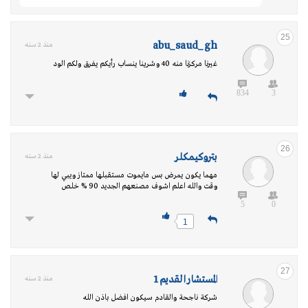
25
abu_saud_gh
منذ 2 سنه
غيرنا مركزنا منه 40 وشرينا ينساب رأيكم يفرق ولكم الود
834
3
26
بتروكيمكلر
منذ 2 سنه
مهما يكون يمرض بس مايموت مستقبلها ممتاز ويبي لها
وقت والله اعلم اشوف مصنعهم الجديد 90 % خلص
5
0
1
27
المستشار القديم 1
منذ 2 سنه
شركة ناجحة والقادم سيكون افضل باذن الله