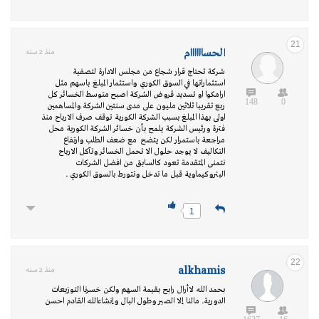
21
الحساااااام
منذ 2 سنه
شركة تحتاج قرار شجاع من مجلس الادارة لتصفية
استثماراتها في السوق الكوري واستثمار المبلغ باسهم مثل
ارامكوا او تسديد قروض الشركة اصبح متوسط الخسائر كل
148
0
ربع تقريبا ثلاثين مليون على مدى سنتين الشركة والمساهمين
اولى بهذا المبلغ بسبب الشركة الكورية توقف صرف الارباح منذ
فترة ورئيس الشركة يلمح بأن خسائر الشركة الكورية محل
مراجعة باستمرار لكن يتضح مع ضعف الطلب وارتفاع
التكاليف لا يوجد حلول الا تحمل الخسائر وتآكل الارباح
نتمنى المتقدمة تعود كالسابق من افضل الشركات
البتروكيماوية قبل ما تدخل وتتورط بالسوق الكوري .
1
22
alkhamis
منذ 2 سنه
بحمد الله لاأرال رابح بقيمة السهم ولكن خسرنا التوزيعات
الدورية. مالنا إلا الصبر وطول البال وإنشاءالله القادم احسن