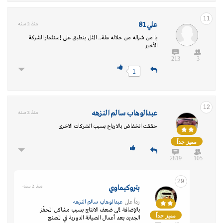
11
علي 81
منذ 2 سنه
يا من شراله من حلاله علة.. المثل ينطبق على إستثمار الشركة
الأخير
213
3
1
12
عبدالوهاب سالم النزهه
منذ 2 سنه
حققت انخفاض بالارباح بسبب الشركات الاخرى
مميز جداً
2819
105
29
بتروكيماوي
منذ 2 سنه
رداً على
عبدالوهاب سالم النزهه
بالإضافة إلى ضعف الانتاج بسبب مشاكل المحفّز
مميز جداً
الجديد بعد أعمال الصيانة الدورية في المصنع