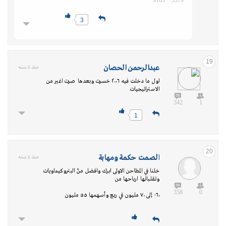
9163
5579
3
19
عبدالرحمن الحصان
منذ 2 سنه
اول ما دخلت فيه ٢٠٠٦ خسرت وبعدها صرت اغير من
الاستراتيجيات
342
1
1
20
الصمت حكمة ومهابة
منذ 2 سنه
خلنا في المطاحن الاولى ابرك وافضل منّ البتروكيماويات
وتقلباتها ارباحها من
358
0
٦٠- إلى ٧٠ مليون في ربع وأسهمها ٥٥ مليون