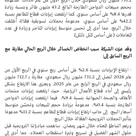
731.2 مليون ريال سعودي خلال الربع الأول من عام 2026، مدعومةً
بحجم مبيعات الدواجن الطازجة البالغ 43.2 مليون طائر وبنسبة زيادة
قدرها 8.6% على أساس سنوي. كما ارتفعت إيرادات قطاع المطاعم بنسبة
42.2% على أساس سنوي، مدعومةً بحملات تسويقية فعّالة أُطلقت
خلال الربع، مما أدى إلى تحسن متوسط ​​إيرادات المتاجر وزيادة في عدد
المعاملات (على أساس المثل بالمثل).
وقد عزت الشركة سبب انخفاض الخسائر خلال الربع الحالي مقارنة مع
الربع السابق إلى:
- ارتفاع الإيرادات بنسبة 2.6% على أساس ربع سنوي في الربع الأول من
عام 2026 لتصل إلى 731.2 مليون ريال سعودي، مقارنةً بـ 712.7 مليون
ريال سعودي في الربع الرابع من عام 2025. ويعزى هذا الارتفاع بشكل
رئيسي إلى أداء قطاع الأعمال الزراعية، حيث ارتفعت إيرادات منتجات
الأعلاف والصحة الحيوانية بنسبة 9.4%، فيما ارتفعت إيرادات الدواجن
الطازجة بنسبة 0.4%، مدعومةً بزيادة حجم المبيعات وتحسّن متوسط
أسعار البيع، إلى جانب ارتفاع إيرادات قطاع المطاعم بنسبة 11.2% مدعومًا
بتأثير الحملات الترويجية الفعّالة خلال الربع.
ورغم التباطؤ المعتاد خلال شهر رمضان، ساهمت مبادراتنا الترويجية قبل
حلول الشهر الفضيل في تسريع وتيرة استقطاب العملاء، مما أدى إلى