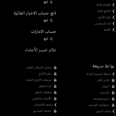
تابِع
القوائم المالية
النتائج المالية
تابع حساب الاخبار العالمية
مكرر الأرباح
تابِع
آراء المستثمرين
المفكرة
حساب الامارات
تابِع
نظام تمييز الأعضاء
روابط سريعة
تحليل الشركات المتقدم
مكرر الأرباح
خريطة الرسوم البيانية
توزيعات الارباح النقدية
تقارير أرقام
آراء المحللين
البنوك
توقعات المحللين
الإسمنت
الأبحاث والتقارير
البتروكيماويات
متابعة الاكتتابات
إحصائيات الإسمنت
متابعة الصناديق
بيانات السوق