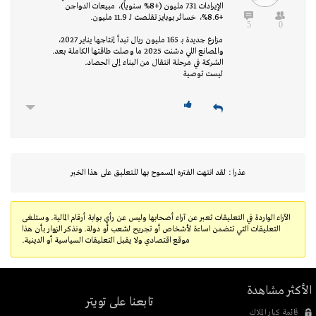
الإيرادات 731 مليون (+8% سنوياً)، مبيعات الدواجن
+8.6%، خسائر بوبايز تقلصت لـ 11.9 مليون.
5
0
مزارع جديدة بـ 165 مليون ريال تبدأ إنتاجها يناير 2027،
والمصانع اللي دشنت 2025 ما وصلت طاقتها الكاملة بعد.
الشركة في مرحلة انتقال من البناء إلى الحصاد.
ليست توصية​​​​​​​​​
عذرا : لقد انتهت الفتره المسموح بها للتعليق على هذا الخبر
الآراء الواردة في التعليقات تعبر عن آراء أصحابها وليس عن رأي بوابة أرقام المالية. وستلغى
التعليقات التي تتضمن اساءة لأشخاص أو تجريح لشعب أو دولة. ونذكر الزوار بأن هذا
موقع اقتصادي ولا يقبل التعليقات السياسية أو الدينية.
الأكثر مشاهدة
تابعنا على تويتر
قائمة كبار الملاك