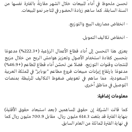
تحسن ملحوظ في أداء المبيعات خلال الشهر مقارنةً بالفترة نفسها من
السنة السابقة. كما ساهم زيادة الحضور في المتاجر نمو المبيعات.
- انخفاض مصاريف البيع والتوزيع.
- انخفاض تكاليف التمويل.
يعزى هذا التحسن إلى أداء قطاع الأعمال الزراعية (+222.3%) مدعومًا
بتحسين كفاءة استخدام الأصول وتعزيز هوامش الربح من خلال مزيج
المنتجات وقنوات التوزيع، فضلاً عن تحسّن أداء قطاع المطاعم (+46.9%)
مدعومًا بارتفاع إيرادات مبيعات فروع مطاعم "بوبايز" في المملكة العربية
السعودية، مما ساهم في تعويض ضغوط التكاليف المرتبطة بمنصات
التوصيل في مناطق أخرى.
معلومات إضافية:
كما قالت الشركة إن حقوق المساهمين (بعد استبعاد حقوق الأقلية)
بنهاية الفترة قد بلغت 614.3 مليون ريال، مقابل 700.9 مليون ريال كما
في نهاية الفترة المماثلة من العام السابق.