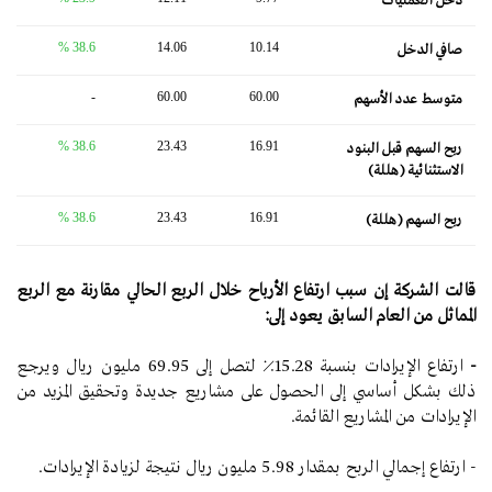
دخل العمليات
38.6 %
14.06
10.14
صافي الدخل
-
60.00
60.00
متوسط ​​عدد الأسهم
38.6 %
23.43
16.91
ربح السهم قبل البنود
الاستثنائية (هللة)
38.6 %
23.43
16.91
ربح السهم (هللة)
قالت الشركة إن سبب ارتفاع الأرباح خلال الربع الحالي مقارنة مع الربع
المماثل من العام السابق يعود إلى:
-
ارتفاع الإيرادات بنسبة 15.28٪ لتصل إلى 69.95 مليون ريال ويرجع
ذلك بشكل أساسي إلى الحصول على مشاريع جديدة وتحقيق المزيد من
الإيرادات من المشاريع القائمة.
- ارتفاع إجمالي الربح بمقدار 5.98 مليون ريال نتيجة لزيادة الإيرادات.