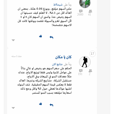
رداً على
شيحاااط
مكرر السهم مرتفع.. ويوزع 0.06 هللة.. بمعنى ان
العائد اقل من 2.5%.. لا العلم كيف حسبتها ان
2680
41
السهم رخيص جدا. وانسى ان السهم كان 4 او 5
لأن السوق تغير والسيولة نقصت ووقتها كانت كل
الاسهم متضخمة!
17
كان يا مكان
منذ 1 سنه
رداً على
متابع الان
الحكم على سعر السهم هو رخيص او غالي بنائاً
على عوامل كثيرة وليس فقط توزيع الارباح. عندك
191
2
مثلاً معدلات النمو في المبيعات وفي الارباح،
مستقبل الشركة، مشاريع الشركه وغيرها. العائد
فقط لا يعكس قيمة السهم الحقيقية. شف البنوك
اغلبها عوائدها تعطي حول 3% واقل ومع ذلك
اسعارها مرتفعه بسبب النمو المستمر.