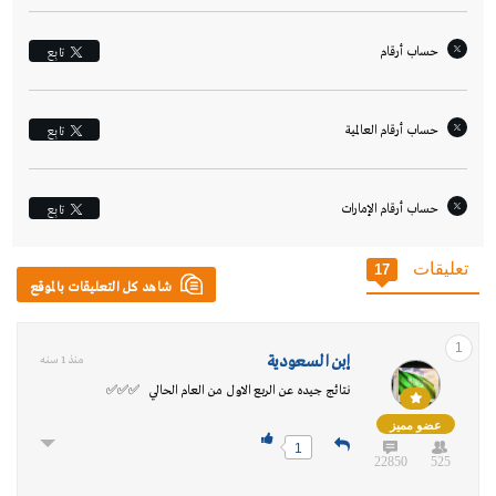
حساب أرقام
تابِع
حساب أرقام العالمية
تابِع
حساب أرقام الإمارات‎
تابِع
تعليقات
17
شاهد كل التعليقات بالموقع
1
إبن السعودية
منذ 1 سنه
نتائج جيده عن الربع الاول من العام الحالي ✅✅✅
عضو مميز
1
22850
525