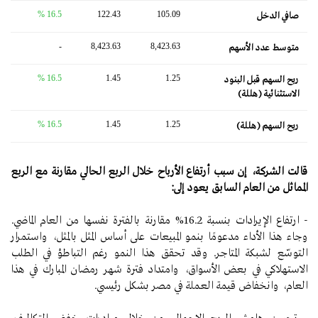
16.5 %
122.43
105.09
صافي الدخل
-
8,423.63
8,423.63
متوسط ​​عدد الأسهم
16.5 %
1.45
1.25
ربح السهم قبل البنود
الاستثنائية (هللة)
16.5 %
1.45
1.25
ربح السهم (هللة)
قالت الشركة، إن سبب أرتفاع الأرباح خلال الربع الحالي مقارنة مع الربع
المماثل من العام السابق يعود إلى
:
- ارتفاع الإيرادات بنسبة 16.2% مقارنة بالفترة نفسها من العام الماضي.
وجاء هذا الأداء مدعومًا بنمو المبيعات على أساس المثل بالمثل، واستمرار
التوسّع لشبكة المتاجر. وقد تحقق هذا النمو رغم التباطؤ في الطلب
الاستهلاكي في بعض الأسواق، وامتداد فترة شهر رمضان المبارك في هذا
العام، وانخفاض قيمة العملة في مصر بشكل رئيسي.