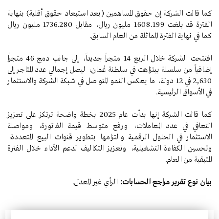
كما قالت الشركة إن حقوق المساهمين (بعد استبعاد حقوق أقلية) بنهاية
الفترة قد بلغت 1608.199 مليون ريال، مقابل 1736.280 مليون ريال
كما في نهاية الفترة المماثلة من العام السابق.
افتتحت الشركة خلال الربع 14 متجراً جديداً، إلى جانب دمج 46 متجراً
إضافياً من سلسلة بيتزاهت في سلطنة عُمان، ليصل إجمالي عدد المتاجر إلى
2,630 في 12 دولة، ما يعكس النمو المتواصل في شبكة الشركة والاستثمار
في الأسواق الرئيسية.
كما قالت الشركة إنها بدأت عام 2025 بخطة واضحة ترتكز على تعزيز
التعافي في عدد المعاملات، ورفع متوسط قيمة الفاتورة، ومواصلة
الاستثمار في الحلول الرقمية والتزامها بتطوير قنوات البيع المتعددة،
وتحسين الكفاءة التشغيلية، وتعزيز التكاليف لدعم الأداء خلال الفترة
المتبقية من العام.
بيان نوع تقرير مراجع الحسابات
:
الرأي غير المعدل.