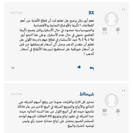
12
BX
منذ 1 سنه
نعم أرى بكل وضح هل تعلم انت أن قطاع الأغذية من أهم
القطاعات ؟ تأثرها بالأوضاع التجارية والأقتصادية
والجيوسياسية محدود في حال الأسقرار ولكن يصبح تأثرها
276
2
العكسي جنوني في حال عدم الأسقرار، وعلى هذا النحو أرى
1% 2 % 3 % جيد للأستثمار في قطاع مهم بادرجة الأولى هل
تعلم أن معدن الذهب وصل ألى أسعار لم يحققها من قبل
بل أسعار خورافية هل تستطيع تبرير هذا الأرتفاع في أسعار
الذهب ؟
13
شيحاااط
منذ 1 سنه
نحترم كل الاراء والقراءت عموما من يرفع أسهم الشركه هي
النتائج والأرباح والتوزيع الشركة في الربع الاخير من عام 2024
نتاىجها جيده ثم أتى الربع الاول من هذا السنه الحاليه جيده
381
3
جدا الشركه في تطور ارباح وتوزيع 0.06هللات للسهم الواحد
المستثمر الصبور يحصل على ارباح ممتازه مجرد رأي وليس
توصيه للشراء والبيع