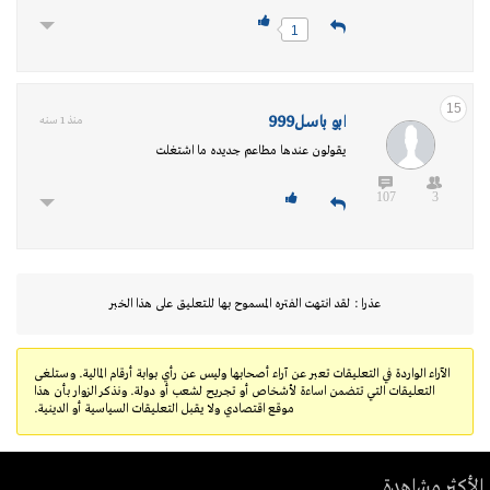
1
15
ابو باسل999
منذ 1 سنه
يقولون عندها مطاعم جديده ما اشتغلت
107
3
عذرا : لقد انتهت الفتره المسموح بها للتعليق على هذا الخبر
الآراء الواردة في التعليقات تعبر عن آراء أصحابها وليس عن رأي بوابة أرقام المالية. وستلغى
التعليقات التي تتضمن اساءة لأشخاص أو تجريح لشعب أو دولة. ونذكر الزوار بأن هذا
موقع اقتصادي ولا يقبل التعليقات السياسية أو الدينية.
الأكثر مشاهدة