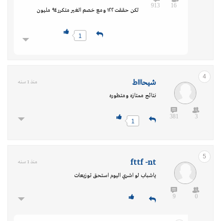
913
16
لكن حققت ١٢٢ ومع خصم الغير متكرر ٩٤ مليون
1
4
شيحاااط
منذ 1 سنه
نتائج ممتازه ومتطوره
381
3
1
5
fttf -nt
منذ 1 سنه
ياشباب لو اشري اليوم استحق توزيعات
9
0