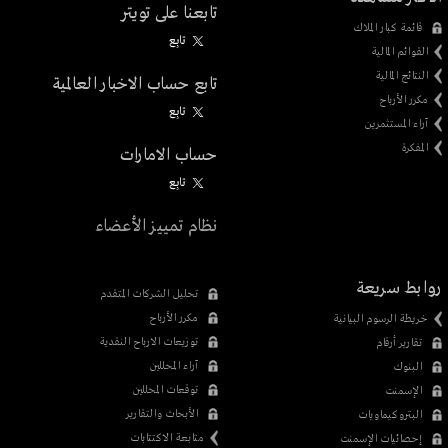
تابعنا على تويتر
قائمة كبار الملاك
تابِع
القوائم المالية
النتائج المالية
تابع حساب الاخبار العالمية
مكرر الأرباح
تابِع
آراء المستثمرين
المفكرة
حساب الامارات
تابِع
نظام تمييز الأعضاء
روابط سريعة
تحليل الشركات المتقدم
مكرر الأرباح
خريطة الرسوم البيانية
توزيعات الارباح النقدية
تقارير أرقام
آراء المحللين
البنوك
توقعات المحللين
الإسمنت
الأبحاث والتقارير
البتروكيماويات
متابعة الاكتتابات
إحصائيات الإسمنت