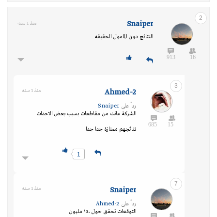
2
Snaiper
منذ 1 سنه
النتائج دون المامول الحقيقه
913
16
3
Ahmed-2
منذ 1 سنه
رداً على
Snaiper
الشركة عانت من مقاطعات بسبب بعض الاحداث
685
15
نتائجهم ممتازة جدا جدا
1
7
Snaiper
منذ 1 سنه
رداً على
Ahmed-2
التوقعات تحقق حول ١٥٠ مليون