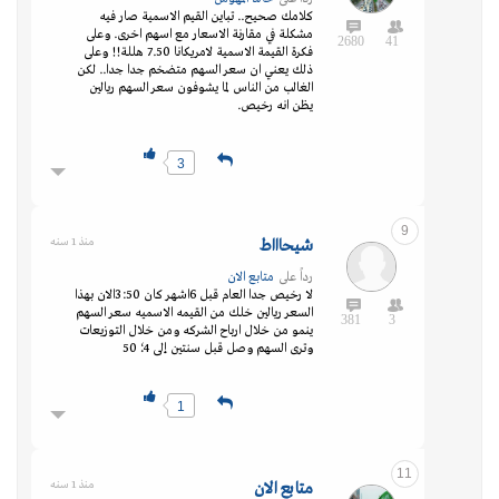
كلامك صحيح.. تباين القيم الاسمية صار فيه
مشكلة في مقارنة الاسعار مع اسهم اخرى. وعلى
2680
41
فكرة القيمة الاسمية لامريكانا 7.50 هللة!! وعلى
ذلك يعني ان سعر السهم متضخم جدا جدا.. لكن
الغالب من الناس لما يشوفون سعر السهم ريالين
يظن انه رخيص.
3
9
شيحاااط
منذ 1 سنه
رداً على
متابع الان
لا رخيص جدا العام قبل 6اشهر كان 3:50الان بهذا
السعر ريالين خلك من القيمه الاسميه سعر السهم
381
3
ينمو من خلال ارباح الشركه ومن خلال التوزيعات
وترى السهم وصل قبل سنتين إلى 4؛50
1
11
متابع الان
منذ 1 سنه