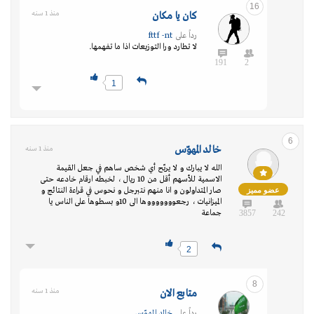
16
كان يا مكان
منذ 1 سنه
رداً على
fttf -nt
لا تطارد ورا التوزيعات اذا ما تفهمها.
191
2
1
6
خالد المهوّس
منذ 1 سنه
الله لا يبارك و لا يربّح أي شخص ساهم في جعل القيمة
الاسمية للأسهم أقل من 10 ريال ، لخبطه ارقام خادعه حتى
عضو مميز
صار المتداولون و انا منهم نتبرجل و نحوس في قراءة النتائج و
الميزانيات ، رجعوووووووها الى 10و بسطوها على الناس يا
242
3857
جماعة
2
8
متابع الان
منذ 1 سنه
رداً على
خالد المهوّس