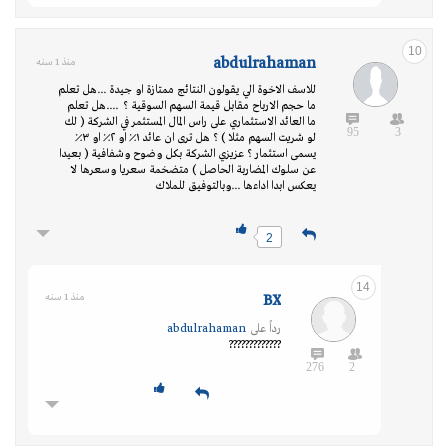
10
abdulrahaman
منذ 1 سنه
للاسف الاخوة الي يقولون النتائج ممتازة او جيدة ...هل تعلم
ما حجم الارباح مقابل قيمة السهم السوقية ؟ ....هل تعلم
ما العائد الاستثماري على راس المال المستثمر في الشركة ( لك
95
3
لو شريت السهم مثلا ) ؟ هل ترى ان عائد ١٪ او ٢٪ او ٣٪
يسمى استثمار ؟ عزيزي الشركة بكل وضوح وشفافية ( بعيدا
عن سلوك المضاربة الحاصل ) متضخمة سعريا وسعرها لا
يعكس ابدا اداءها ...وبالتوفيق للملاك
2
14
BX
منذ 1 سنه
رداً على
abdulrahaman
?????????????
276
2