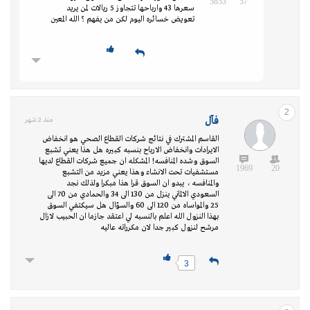
5853
57
سعرها 43 وارباحها تتجاوز 5 ريالات لمن يريد
تعويض خسائره اليوم لكن من يفهم ؟ الله المعين
2
فأل
منذ 2 شهر
القاسم المشترك في نتائج شركات القطاع الصحي هو انخفاض
الايرادات وانخفاض الارباح بنسبه كبيره هل هذا يعني تشبع
السوق وشده المنافسه! المشكله ان جميع شركات القطاع لديها
1969
20
مستشفيات تحت الانشاء وهذا يعني مزيد من التشبع
والمنافسه ، يبدو ان السوق قرا هذا مبكرا ولذلك نجد
السعودي الالماني ينزل من 130 الى 34 والحمادي من 70 الى
25 والمواساه من 120 الى 60 والسؤال هل سيكتفي السوق
بهذا النزول الله اعلم بالنسبه لي اعتقد جازما ان الحبيب لازال
مرشح لنزول كبير جدا لان مكرراته عاليه
3