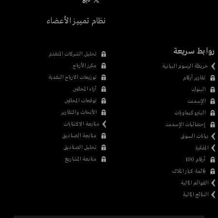
تابِع
نظام تمييز الأعضاء
روابط سريعة
تحليل الشركات المتقدم
مكرر الأرباح
خريطة الرسوم البيانية
توزيعات الارباح النقدية
تقارير أرقام
آراء المحللين
البنوك
توقعات المحللين
الإسمنت
الأبحاث والتقارير
البتروكيماويات
متابعة الاكتتابات
إحصائيات الإسمنت
متابعة الصناديق
بيانات السوق
تحليل الصناديق
المفكرة
متابعة المشاريع
أرقام 100
قائمة كبار الملاك
القوائم المالية
النتائج المالية