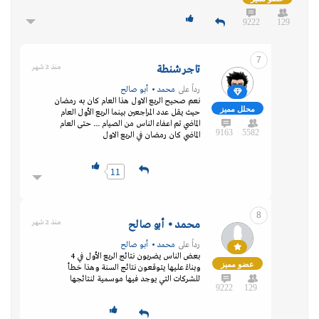
9222
129
7
تاجر شنطة
منذ 2 شهر
رداً على
محمد • أبو صالح
نعم صحيح الربع الاول هذا العام كان به رمضان
محلل مميز
حيث يقل عدد المراجعين بينما الربع الأول العام
الماضي تم اعفاء الناس من الصيام ... حتى العام
9163
5582
الماضي كان رمضان في الربع الاول
11
8
محمد • أبو صالح
منذ 2 شهر
رداً على
محمد • أبو صالح
بعض الناس يضربون نتائج الربع الأول في 4
عضو مميز
وبناءً عليها يتوقعون نتائج السنة وهذا خطأ
للشركات التي يوجد فيها موسمية لنتائجها
9222
129