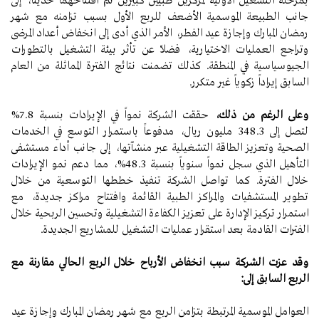
بمرحلة التشغيل الأولية لمركزين طبيين كبيرين تم افتتاحهما حديثاً، إلى
جانب الطبيعة الموسمية الأضعف للربع الأول بسبب تزامنه مع شهر
رمضان المبارك وإجازة عيد الفطر، الأمر الذي أدى إلى انخفاض أعداد المرضى
وتراجع العمليات الاختيارية، فضلاً عن تأثر بيئة التشغيل بالتطورات
الجيوسياسية في المنطقة. كذلك تضمنت نتائج الفترة المماثلة من العام
السابق إيراداً زكوياً غير متكرر.
وعلى الرغم من ذلك،
حققت الشركة نمواً في الإيرادات بنسبة 7.8%
لتصل إلى 348.3 مليون ريال، مدفوعاً باستمرار التوسع في الخدمات
الصحية وتعزيز الطاقة التشغيلية عبر منشآتها، إلى جانب أداء مستشفى
التأهيل الذي سجل نمواً سنوياً بنسبة 48.3%، مما دعم نمو الإيرادات
خلال الفترة. كما تواصل الشركة تنفيذ خططها التوسعية من خلال
تطوير المستشفيات والمراكز الطبية القائمة وافتتاح مراكز جديدة، مع
استمرار تركيز الإدارة على تعزيز الكفاءة التشغيلية وتحسين الربحية خلال
الفترات القادمة بعد استقرار عمليات التشغيل للمشاريع الجديدة.
وقد عزت الشركة سبب انخفاض الأرباح خلال الربع الحالي مقارنة مع
الربع السابق إلى:
العوامل الموسمية المرتبطة بتزامن الربع مع شهر رمضان المبارك وإجازة عيد