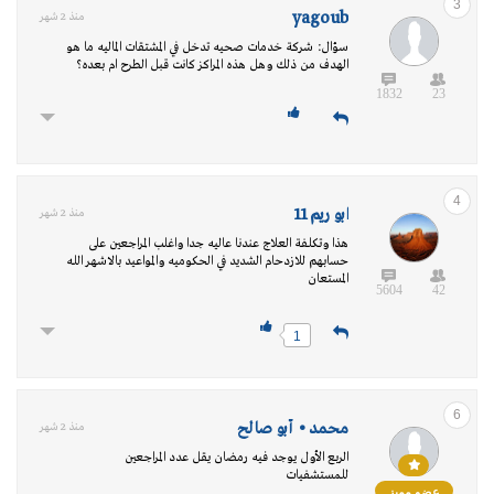
3
yagoub
منذ 2 شهر
سؤال: شركة خدمات صحيه تدخل في المشتقات الماليه ما هو
الهدف من ذلك وهل هذه المراكز كانت قبل الطرح ام بعده؟
1832
23
4
ابو ريم 11
منذ 2 شهر
هذا وتكلفة العلاج عندنا عاليه جدا واغلب المراجعين على
حسابهم للازدحام الشديد في الحكوميه والمواعيد بالاشهر الله
المستعان
5604
42
1
6
محمد • أبو صالح
منذ 2 شهر
الربع الأول يوجد فيه رمضان يقل عدد المراجعين
للمستشفيات
عضو مميز