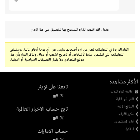
عذرا : لقد انتهت الفتره المسموح بها للتعليق على هذا الخبر
الآراء الواردة في التعليقات تعبر عن آراء أصحابها وليس عن رأي بوابة أرقام المالية. وستلغى
التعليقات التي تتضمن اساءة لأشخاص أو تجريح لشعب أو دولة. ونذكر الزوار بأن هذا
موقع اقتصادي ولا يقبل التعليقات السياسية أو الدينية.
الأكثر مشاهدة
تابعنا على تويتر
قائمة كبار الملاك
تابِع
القوائم المالية
النتائج المالية
تابع حساب الاخبار العالمية
مكرر الأرباح
تابِع
آراء المستثمرين
المفكرة
حساب الامارات