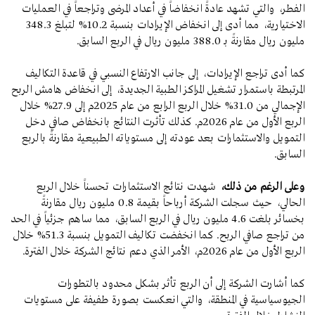
الفطر، والتي تشهد عادةً انخفاضاً في أعداد المرضى وتراجعاً في العمليات
الاختيارية، مما أدى إلى انخفاض الإيرادات بنسبة 10.2% لتبلغ 348.3
مليون ريال مقارنةً بـ 388.0 مليون ريال في الربع السابق.
كما أدى تراجع الإيرادات، إلى جانب الارتفاع النسبي في قاعدة التكاليف
المرتبطة باستمرار تشغيل المراكز الطبية الجديدة، إلى انخفاض هامش الربح
الإجمالي من 31.0% خلال الربع الرابع من عام 2025م إلى 27.9% خلال
الربع الأول من عام 2026م. كذلك تأثرت النتائج بانخفاض صافي دخل
التمويل والاستثمارات بعد عودته إلى مستوياته الطبيعية مقارنةً بالربع
السابق.
وعلى الرغم من ذلك،
شهدت نتائج الاستثمارات تحسناً خلال الربع
الحالي، حيث سجلت الشركة أرباحاً بقيمة 0.8 مليون ريال مقارنةً
بخسائر بلغت 4.6 مليون ريال في الربع السابق، مما ساهم جزئياً في الحد
من تراجع صافي الربح. كما انخفضت تكاليف التمويل بنسبة 51.3% خلال
الربع الأول من عام 2026م، الأمر الذي دعم نتائج الشركة خلال الفترة.
كما أشارت الشركة إلى أن الربع تأثر بشكل محدود بالتطورات
الجيوسياسية في المنطقة، والتي انعكست بصورة طفيفة على مستويات