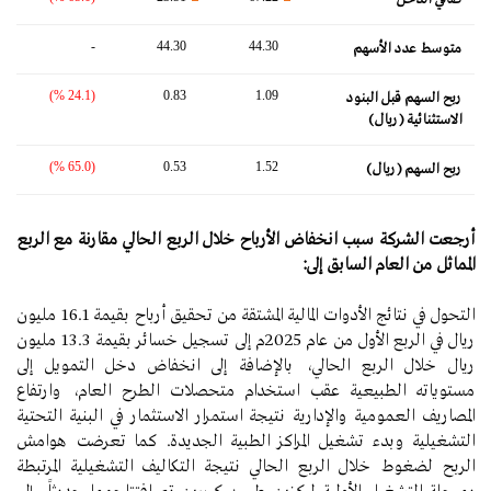
-
44.30
44.30
متوسط ​​عدد الأسهم
(24.1 %)
0.83
1.09
ربح السهم قبل البنود
الاستثنائية (ريال)
(65.0 %)
0.53
1.52
ربح السهم (ريال)
أرجعت الشركة سبب انخفاض الأرباح خلال الربع الحالي مقارنة مع الربع
المماثل من العام السابق إلى:
التحول في نتائج الأدوات المالية المشتقة من تحقيق أرباح بقيمة 16.1 مليون
ريال في الربع الأول من عام 2025م إلى تسجيل خسائر بقيمة 13.3 مليون
ريال خلال الربع الحالي، بالإضافة إلى انخفاض دخل التمويل إلى
مستوياته الطبيعية عقب استخدام متحصلات الطرح العام، وارتفاع
المصاريف العمومية والإدارية نتيجة استمرار الاستثمار في البنية التحتية
التشغيلية وبدء تشغيل المراكز الطبية الجديدة. كما تعرضت هوامش
الربح لضغوط خلال الربع الحالي نتيجة التكاليف التشغيلية المرتبطة