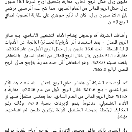
مليون ريال خلال الربع الحالي، مقارنةً بتحقيق أرباح قدرها 16.1 مليون
ريال خلال الربع المماثل من العام السابق، مما نتج عنه أثر سلبي تراكمي
بلغ 29.4 مليون ريال، كان له تأثير جوهري على المقارنة السنوية لصافي
الربح المعلن.
وأضافت الشركة أنه ولغرض إيضاح الأداء التشغيلي الأساسي، بلغ صافي
الربح المعدل – بعد استبعاد أثر الأرباح/(الخسائر) الناتجة عن الأدوات
المالية المشتقة – نحو 36.8 مليون ريال خلال الربع الأول من عام 2026م،
مقارنةً بـ 51.1 مليون ريال خلال الربع المماثل من العام السابق، بانخفاض
بلغت نسبته 28.0%، وهو انخفاض أقل حدة مقارنةً بتراجع صافي الربح
المعلن البالغ 65.0%.
كما أوضحت الشركة أن هامش صافي الربح المعدل – باستبعاد هذا الأثر
غير النقدي – بلغ 10.6% خلال الربع الأول من عام 2026م، مقارنةً بـ
15.8% خلال الربع المماثل من العام السابق، بما يعكس استقراراً نسبياً في
الأداء التشغيلي، مدعوماً بنمو الإيرادات بنسبة 7.8%، وذلك رغم
التكاليف المرتبطة بمرحلة التشغيل الأولية لمركزين طبيين تم افتتاحهما
مؤخراً.
وفي السياق ذاته، وافق مجلس الإدارة على توزيع أرباح نقدية بواقع