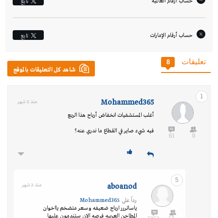
حساب أرقام العالمية
تابِع
حساب أرقام الإمارات‎
تابِع
تعليقات
8
شاهد كل التعليقات بالموقع
1
Mohammed365
منذ 2 شهر
أغلب المستشفيات انخفاض أرباح هذا الربع
فيه شيء صاير في القطاع ما ندري عنه؟
61
0
5
aboanod
منذ 2 شهر
رداً على
Mohammed365
ياساتررر ارباح ضعيفه وسعر متضخم يااخوان
المطاحن العربيه فرصه الان ستندمون عليها