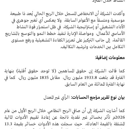
النشاط خلال الفترة.
وأكدت الشركة أن الانخفاض المسجل خلال الربع الحالي يُعد ذا طبيعة
موسمية ومتسقاً مع الأعوام السابقة، ولا يعكس أي تغير جوهري في
الأداء التشغيلي أو إستراتيجية الشركة، في ظل استمرار قوة النشاط
الأساسي للأعمال، ومواصلة الإدارة تنفيذ خطط النمو والتوسع بالمشاريع
القائمة، إلى جانب التركيز على تعزيز الكفاءة التشغيلية ورفع مستوى
التكامل بين الخدمات وترشيد التكاليف.
معلومات إضافية:
كما قالت الشركة إن حقوق المساهمين (لا توجد حقوق أقلية) بنهاية
الفترة قد بلغت 1933.8 مليون ريال، مقابل 1835 مليون ريال، كما في
نهاية الفترة المماثلة من العام السابق.
بيان نوع تقرير مراجع الحسابات:
الرأي غير المعدل
كما أشارت الشركة إلى أن صافي الربح النظامي خلال الربع الأول من عام
2026م تأثر بخسائر غير نقدية ناتجة عن إعادة تقييم الأدوات المالية
المشتقة بالقيمة العادلة، حيث سجلت هذه الأدوات خسائر بقيمة 13.3