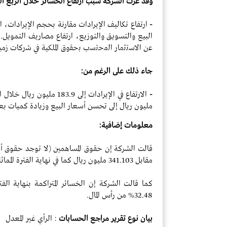
وقد عزت الشركة سبب ارتفاع الخسائر خلال الربع الح
-
ارتفاع تكاليف الإيرادات مقارنة بحجم الإيرادات، ا
البيع والتسويق والتوزيع، ارتفاع مصاريف التمويل. 
ﻋن اﻻﺳﺗﺛﻣﺎر اﻟﻣﺣﺗﺳب ﺑﺣﻘوق الملكية ﻓﻲ ﺷرﻛﺎت زمي
جاء ذلك على الرغم من:
-
مليون ريال إلى تحسن أسعار البيع وزيادة كميات ب
معلومات إضافية:
مقابل 341.103 مليون ريال كما في نهاية الفترة المماثلة من العام السابق.
32.48% من رأس المال.
بيان نوع تقرير مراجع الحسابات
: الرأي غير المعدل