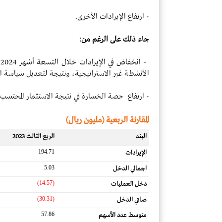
- ارتفاع الإيرادات الأخرى.
جاء ذلك على الرغم من:
الأﻧﺷطﺔ غير الاستراتيجية، ونتيجة لتعديل سياسة ال
-
ارتفاع حصة الخسارة في نتيجة الاستثمار المحتسب ب
المقارنة الربعية (مليون ريال)
البند
الربع الثالث 2023
194.71
الإيرادات
5.03
اجمالي الدخل
(14.57)
دخل العمليات
(30.31)
صافي الدخل
57.86
متوسط ​​عدد الأسهم