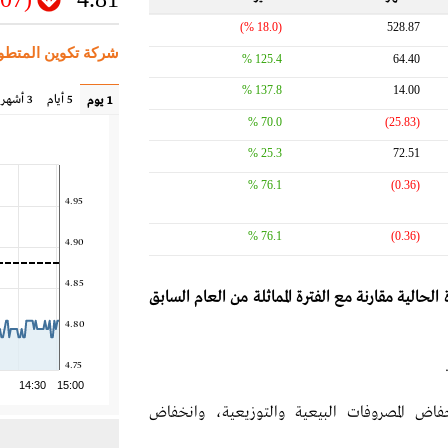
(18.0 %)
528.87
شركة تكوين المتطور
125.4 %
64.40
137.8 %
14.00
5 أيام
3 أشهر
1 يوم
70.0 %
(25.83)
25.3 %
72.51
76.1 %
(0.36)
4.95
76.1 %
(0.36)
4.90
4.85
حالية مقارنة مع الفترة المماثلة من العام السابق
4.80
4.75
14:30
15:00
فاض المصروفات البيعية والتوزيعية، وانخفاض