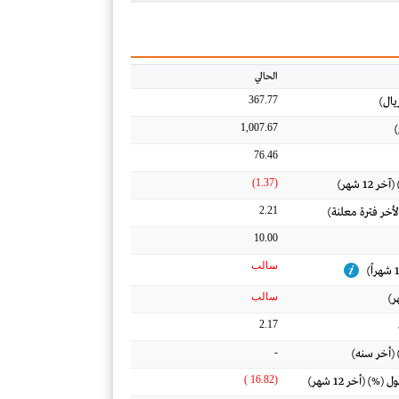
الحالي
367.77
يال)
1,007.67
)
76.46
(1.37)
12 شهر)
2.21
لأخر فترة معلنة)
10.00
سالب
سالب
2.17
-
 (أخر سنه)
(16.82 )
) (أخر 12 شهر)