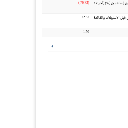
(76.73 )
العائد على متوسط حقوق المساهمين (%) (أخر 12
22.52
دل قبل الاستهلاك والفائدة
1.50