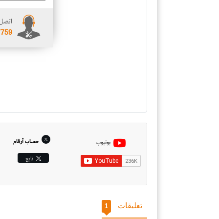
اتصل 
7759
حساب أرقام
يوتيوب
تابِع
تعليقات
1