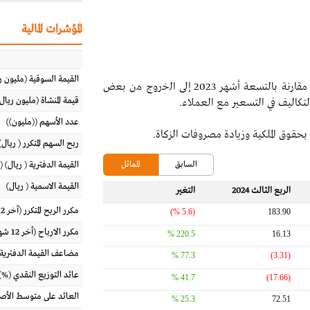
المؤشرات المالية
القيمة السوقية (مليون ر
- انخفاض ﻓﻲ الإيرادات ﺧﻼل التسعة أشهر 2024 ﻣﻘﺎرﻧﺔ بالتسعة أشهر 2023 إﻟﻰ اﻟﺧروج ﻣن ﺑﻌض
قيمة المنشاة (مليون ريال
تكاليف في التسعير مع العملاء.
عدد الأسهم ((مليون))
حقوق الملكية وزيادة مصروفات الزكاة.
ربح السهم المتكرر ( ريال) (آخر 
السابق
المماثل
القيمة الدفترية ( ريال) (
القيمة الاسمية ( ريال)
الربع الثالث 2024
التغير‬
مكرر الربح المتكرر (آخر 12 شهراً)
(5.6 %)
183.90
مكرر الارباح (أخر 12 شهر)
220.5 %
16.13
مضاعف القيمة الدفترية
77.3 %
(3.31)
عائد التوزيع النقدي (%)
41.7 %
(17.66)
العائد على متوسط الأصول (%
25.3 %
72.51