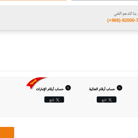
بنا للدعم الفني
(+966)-92000-
حساب أرقام العالمية
حساب أرقام الإمارات‎
تابِع
تابِع