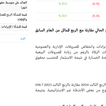
53.5 %
(0.24)
شهر)
قيمة المنشأة/ الربح المع
53.5 %
(0.24)
والإطفاء
قيمة المنشأة / الإيرادات
حالي مقارنة مع الربع المماثل من العام السابق
المزيد
ادات وانخفاض المصروفات الإدارية والعمومية
لزكاة بالرغم من زيادة المصروفات البيعية
صة الخسارة في نتيجة الاستثمار المحتسب بحقوق
انخفاض ﻓﻲ الإيرادات إلى 183.9 مليون ريال ﺧﻼل اﻟرﺑﻊ الثالث 2024 ﻣﻘﺎرﻧﺔ ﺑﺎﻟرﺑﻊ الثالث 2023 194.7
وج ﻣن ﺑﻌض الأﻧﺷطﺔ غير الاستراتيجية. ونتيجة