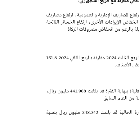
الي مقارنة مع الربع السابق إلى:
رتفاع المصاريف الإدارية والعمومية، ارتفاع مصاريف
انخفاض الإيرادات الأخرى، ارتفاع اﻟﺧﺳﺎﺋر اﻟﻧﺎﺗﺟﺔ
لة بالرغم من انخفاض مصروفات الزكاة.
الارتفاع ﻓﻲ الإيرادات إلى 183.9 مليون ريال ﺧﻼل اﻟرﺑﻊ الثالث 2024 مقارنة ﺑﺎﻟرﺑﻊ اﻟﺛﺎﻧﻲ 2024 161.8
عض الأصناف.
قالت الشركة إن حقوق المساهمين (لا توجد حقوق أقلية) بنهاية الفترة قد بلغت 441.968 مليون ريال،
كما قالت الشركة إن الخسائر المتراكمة بنهاية الفترة الحالية قد بلغت 248.342 مليون ريال بنسبة