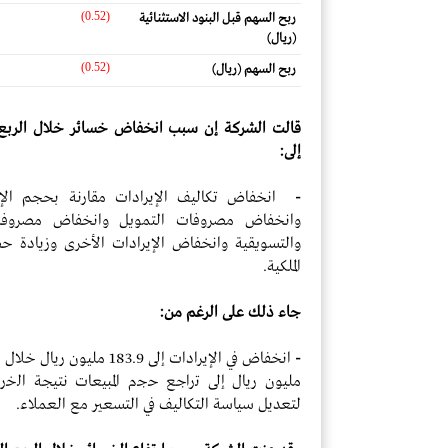
(0.52)
ربح السهم قبل البنود الاستثنائية
(ريال)
(0.52)
ربح السهم (ريال)
قالت الشركة إن سبب انخفاض خسائر خلال الربع ال
إلى:
-
انخفاض تكاليف الإيرادات مقارنة بحجم الإير
وانخفاض مصروفات التمويل وانخفاض مصروفات ا
والتسويقية وانخفاض الإيرادات الأخرى وزيادة ح
الملكية.
جاء ذلك على الرغم من:
-
مليون ريال إﻟﻰ ﺗراﺟﻊ ﺣﺟم المبيعات نتيجة اﻟﺧر
لتعديل سياسة التكاليف في التسعير مع العملاء.