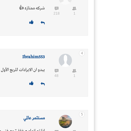
شركه ممتازه 👍
218
1
4
Ibrahim553
يبدو ان الايرادات للربع الأول 
48
1
5
مستثمر عالمي