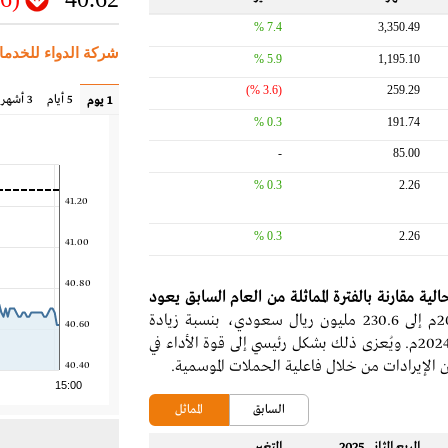
7.4 %
3,350.49
شركة الدواء للخدمات
5.9 %
1,195.10
(3.6 %)
259.29
5 أيام
3 أشهر
1 يوم
0.3 %
191.74
-
85.00
0.3 %
2.26
41.20
0.3 %
2.26
41.00
40.80
الية مقارنة بالفترة المماثلة من العام السابق يعود
ارتفاع الإيرادات في النصف الأول من عام 2025م إلى 230.6 مليون ريال سعودي، بنسبة زيادة
40.60
قدرها 7.4% مقارنة بنفس الفترة من العام السابق 2024م. ويُعزى ذلك بشكل رئيسي إلى قوة الأداء في
سن الإيرادات من خلال فاعلية الحملات الموسمية.
40.40
15:00
السابق
المماثل
الربع الثاني 2025
التغير‬