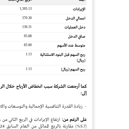
1,595.13
الإيرادات
570.30
اجمالي الدخل
136.31
دخل العمليات
95.88
صافي الدخل
85.00
متوسط ​​عدد الأسهم
1.13
ربح السهم قبل البنود الاستثنائية
(ريال)
1.13
ربح السهم (ريال)
كما أرجعت الشركة سبب انخفاض الأرباح خلال الربع 
إلى:
- زيادة القدرة التنافسية الإجمالية والتوسعات والاست
على الرغم من: