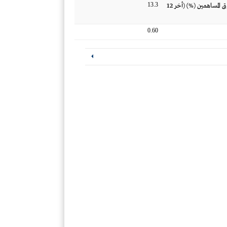
13.3
العائد على متوسط حقوق المساهمين (%) (أخر 12
0.60