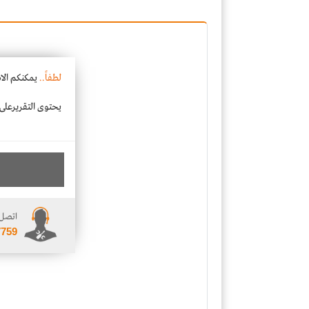
لطفاً..
يمكنكم الا
يحتوى التقريرعلى ت
اتصل 
7759