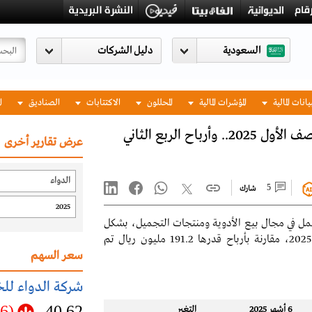
السعودية
يانات المالية
المؤشرات المالية
المحللون
الاكتتابات
الصناديق
ا
أرباح الدواء 191.7 مليون ريال بنهاية النصف الأول 2025.. وأرباح الربع الثاني
عرض تقارير أخرى
5
شارك
مل في مجال بيع الأدوية ومنتجات التجميل،
بشكل
مليون ريال تم
سعر السهم
شركة الدواء لل
(0.66)
40.62
6 أشهر 2025
التغير‬