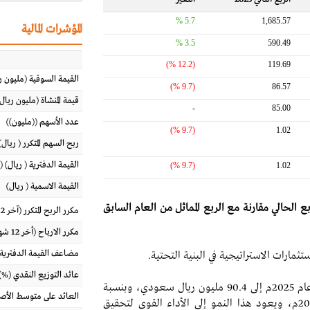
5.7 %
1,685.57
المؤشرات المالية
3.5 %
590.49
(12.2 %)
119.69
القيمة السوقية (مليون ر
(9.7 %)
86.57
قيمة المنشاة (مليون ريال
-
85.00
عدد الأسهم ((مليون))
(9.7 %)
1.02
ربح السهم المتكرر ( ريال) (آخر 
القيمة الدفترية ( ريال) (
(9.7 %)
1.02
القيمة الاسمية ( ريال)
الحالي مقارنة مع الربع المماثل من العام السابق
مكرر الربح المتكرر (آخر 12 شهراً)
مكرر الارباح (أخر 12 شهر)
مضاعف القيمة الدفترية
ثمارات الاستراتيجية في البنية التحتية.
عائد التوزيع النقدي (%)
ارتفاع الإيرادات في الربع الثاني من عام 2025م إلى 90.4 مليون ريال سعودي، وبنسبة
العائد على متوسط الأصول (%
(5.7%) مقارنة بالربع المماثل من العام السابق 2024م، ويعود هذا النمو إلى الأداء القوي لتحقيق