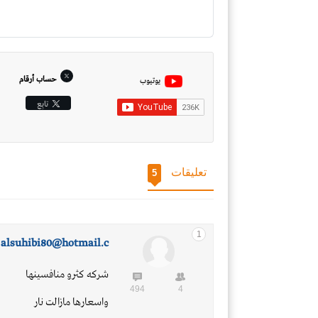
حساب أرقام
يوتيوب
تابِع
تعليقات
5
1
alsuhibi80@hotmail.c
شركه كثرو منافسينها
494
4
واسعارها مازالت نار