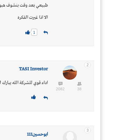
طبيعي بعد وقت بنشوف هبوط 
الا اذا غيرت الفكره
1
2
TASI Investor
اداء قوي للشركة الله يبارك 
2082
38
3
ابوحسين111