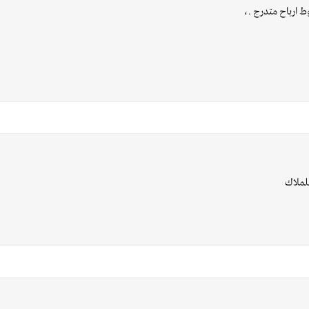
ارباح متدرج .،
للملاك