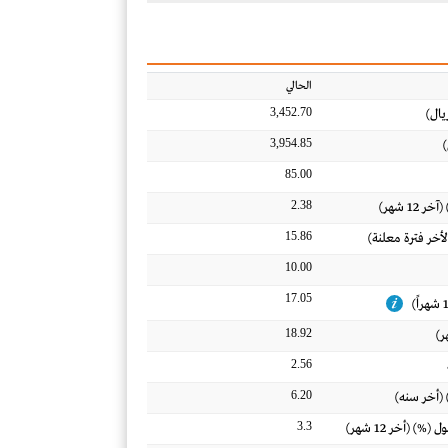
الحالي
3,452.70
يال)
3,954.85
)
85.00
2.38
12 شهر)
15.86
لأخر فترة معلنة)
10.00
17.05
18.92
2.56
6.20
 (أخر سنه)
3.3
) (أخر 12 شهر)