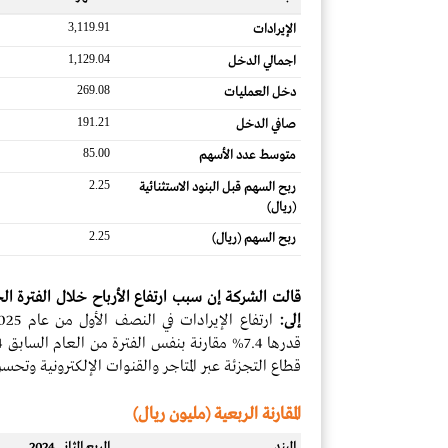
3,119.91
الإيرادات
1,129.04
اجمالي الدخل
269.08
دخل العمليات
191.21
صافي الدخل
85.00
متوسط ​​عدد الأسهم
2.25
ربح السهم قبل البنود الاستثنائية
(ريال)
2.25
ربح السهم (ريال)
قالت الشركة إن سبب ارتفاع الأرباح
خلال الفترة الح
إلى:
قطاع التجزئة عبر المتاجر والقنوات الإلكترونية وتح
المقارنة الربعية (مليون ريال)
البند
الربع الثاني 2024