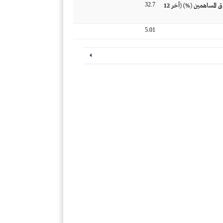
32.7
العائد على متوسط حقوق المساهمين (%) (أخر 12
5.01