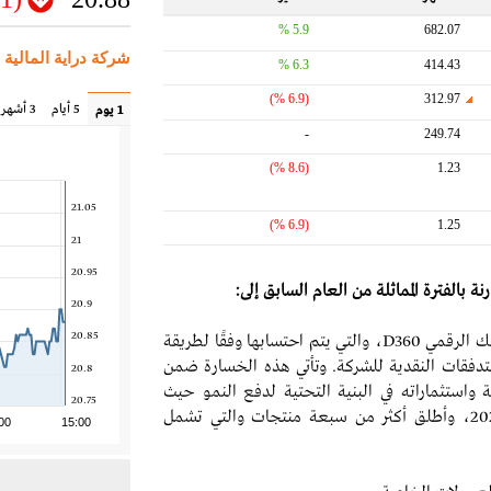
5.9 %
682.07
شركة دراية المالية (
6.3 %
414.43
(6.9 %)
312.97
5 أيام
3 أشهر
1 يوم
-
249.74
(8.6 %)
1.23
21.05
(6.9 %)
1.25
21
20.95
 بالفترة المماثلة من العام السابق إلى:
20.9
20.85
- ارتفاع الخسائر المسجّلة من استثمار الشركة في البنك الرقمي D360، والتي يتم احتسابها وفقًا لطريقة
لتدفقات النقدية للشركة. وتأتي هذه الخسارة ضمن
20.8
 واستثماراته في البنية التحتية لدفع النمو حيث
20.75
تجاوز عدد عملائه 2 مليون عميل حتى أكتوبر 2025، وأطلق أكثر من سبعة منتجات والتي تشمل
00
15:00