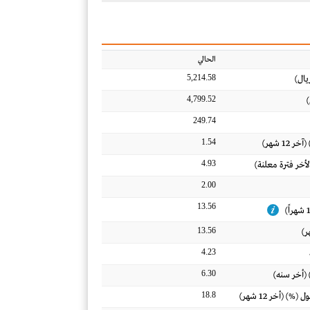
الحالي
5,214.58
يال)
4,799.52
)
249.74
1.54
12 شهر)
4.93
لأخر فترة معلنة)
2.00
13.56
13.56
4.23
6.30
 (أخر سنه)
18.8
) (أخر 12 شهر)