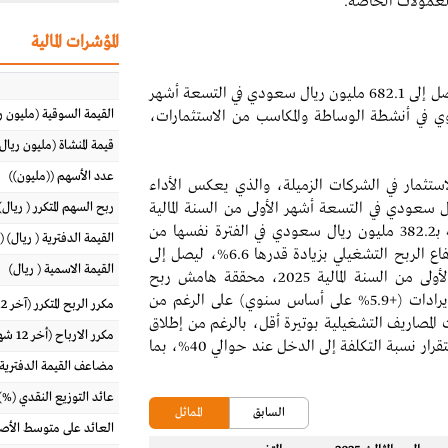
لعمولات الخاصة.
المؤشرات المالية
- ارتفاع الإيرادات بنسبة 5.9% على أساس سنوي لتصل إلى 682.1 مليون ريال سعودي في التسعة أشهر
القيمة السوقية (مليون ر
 مدعومة بالأداء القوي في أنشطة الوساطة والمكاسب من الاستثمارات،
قيمة المنشاة (مليون ريال
عدد الأسهم ((مليون))
استثمار في الشركات الزميلة، والذي يعكس الأداء
ربح السهم المتكرر ( ريال) (آخر 
ركة الأساسية، 411.5 مليون ريال سعودي في التسعة أشهر الأولى من السنة المالية
2025 بزيادة قدرها 7.7% على أساس سنوي مقارنة بـ382.2 مليون ريال سعودي في الفترة نفسها من
القيمة الدفترية ( ريال) (
العام السابق. وجاء هذا الأداء القوي بدعم من ارتفاع الربح التشغيلي بزيادة قدرها 6.6%، ليصل إلى
القيمة الاسمية ( ريال)
410.4 مليون ريال سعودي لفترة التسعة أشهر الأولى من السنة المالية 2025، محققة هامش ربح
تشغيلي بنسبة 60.2%، مدعوما بالنمو المستمر للإيرادات (+5.9% على أساس سنوي) على الرغم من
مكرر الربح المتكرر (آخر 12 شهراً)
المصاريف التشغيلية بوتيرة أقل، بالرغم من إطلاق
مكرر الارباح (أخر 12 شهر)
برنامج تملك الموظفين للأسهم في عام 2025، مع استقرار نسبة التكلفة إلى الدخل عند حوالي 40%، بما
مضاعف القيمة الدفترية
عائد التوزيع النقدي (%)
السابق
المماثل
العائد على متوسط الأصول (%