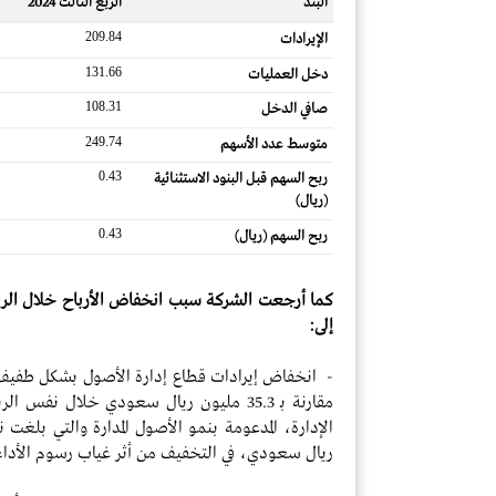
البند
الربع الثالث 2024
209.84
الإيرادات
131.66
دخل العمليات
108.31
صافي الدخل
249.74
متوسط ​​عدد الأسهم
0.43
ربح السهم قبل البنود الاستثنائية
(ريال)
0.43
ربح السهم (ريال)
كما أرجعت الشركة سبب انخفاض الأرباح خلال الربع 
إلى:
مقارنة بـ 35.3 مليون ريال سعودي خلال ن
ريال سعودي، في التخفيف من أثر غياب رسوم الأداء 