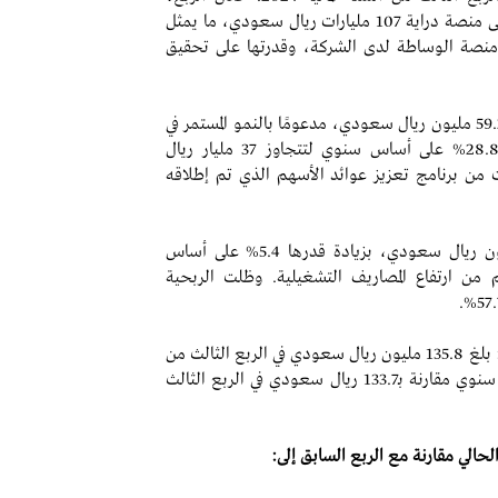
تجاوزت قيم التداول (باستثناء التداول بالهامش) على منصة دراية 107 مليارات ريال سعودي، ما يمثل
س تنوع وقوة منصة الوساطة لدى الشركة، وقدرتها على تحقيق
- ارتفاع دخل العمولات الخاصة بنسبة 26.7% إلى 59.2 مليون ريال سعودي، مدعومًا بالنمو المستمر في
الأصول تحت الحفظ والتي شهدت زيادة بنسبة 28.8% على أساس سنوي لتتجاوز 37 مليار ريال
 من برنامج تعزيز عوائد الأسهم الذي تم إطلاقه
- ارتفاع الأرباح التشغيلية حيث بلغت 137.2 مليون ريال سعودي، بزيادة قدرها 5.4% على أساس
من ارتفاع المصاريف التشغيلية. وظلت الربحية
- صافي الربح باستثناء الخسائر من الشركات الزميلة: بلغ 135.8 مليون ريال سعودي في الربع الثالث من
السنة المالية 2025، بزيادة قدرها 6.1% على أساس سنوي مقارنة بـ133.7 ريال سعودي في الربع الثالث
الي مقارنة مع الربع السابق إلى: