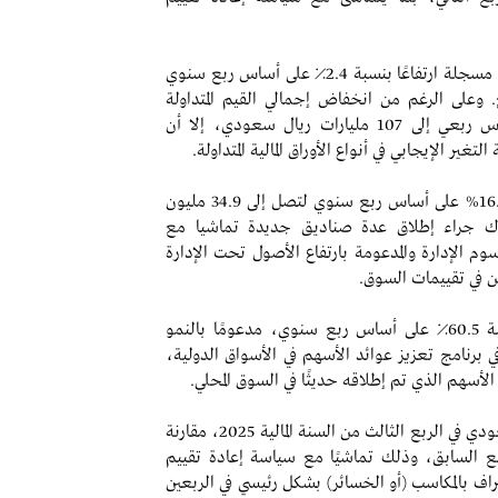
- حافظت إيرادات قطاع الوساطة على مسار نموها، مسجلة ارتفاعًا بنسبة 2.4٪ على أساس ربع سنوي
 الربع. وعلى الرغم من انخفاض إجمالي القيم المتداولة
(باستثناء التداول بالهامش) بنسبة 11% على أساس ربعي إلى 107 مليارات ريال سعودي، إلا أن
تغير الإيجابي في أنواع الأوراق المالية المتداولة.
- كما ارتفعت إيرادات قطاع إدارة الأصول بنسبة 16.9% على أساس ربع سنوي لتصل إلى 34.9 مليون
ك جراء إطلاق عدة صناديق جديدة تماشيا مع
وم الإدارة والمدعومة بارتفاع الأصول تحت الإدارة
ن في تقييمات السوق.
- سجل دخل العمولات الخاصة زيادة قوية بنسبة 60.5٪ على أساس ربع سنوي، مدعومًا بالنمو
 برنامج تعزيز عوائد الأسهم في الأسواق الدولية،
 الأسهم الذي تم إطلاقه حديثًا في السوق المحلي.
- بلغ إجمالي مكاسب الاستثمار 1.8 مليون ريال سعودي في الربع الثالث من السنة المالية 2025، مقارنة
دي في الربع السابق، وذلك تماشيًا مع سياسة إعادة تقييم
اف بالمكاسب (أو الخسائر) بشكل رئيسي في الربعين