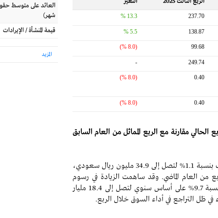
الربع الثالث 2025
التغير‬
شهر)
13.3 %
237.70
قيمة المنشأة / الإيرادات
5.5 %
138.87
(8.0 %)
99.68
المزيد
-
249.74
(8.0 %)
0.40
(8.0 %)
0.40
الحالي مقارنة مع الربع المماثل من العام السابق
- انخفاض إيرادات قطاع إدارة الأصول بشكل طفيف بنسبة 1.1% لتصل إلى 34.9 مليون ريال سعودي،
فس الربع من العام الماضي. وقد ساهمت الزيادة في رسوم
الإدارة، المدعومة بنمو الأصول المدارة والتي بلغت نسبة 9.7% على أساس سنوي لتصل إلى 18.4 مليار
في ظل التراجع في أداء السوق خلال الربع.