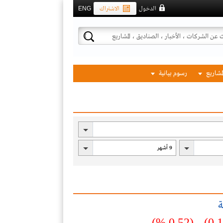
الدخول
الاشتراك
ENG
لمشاريع
رسوم بيانية
ة
(0.52 %)