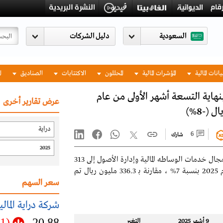
السعودية
يانات المالية
المؤشرات المالية
المحللون
الاكتتابات
الصناديق
ا
اية المالية 313 مليون ريال (-7%) بنهاية التسعة أشهر الأولى من عام
عرض تقارير أخرى
6
شارك
انخفضت أرباح شركة "دراية الماليه" والتي تنشط في مجال خدمات الوساطه المالية وإدارة الأصول إلى 313
مليون ريال بنهاية فترة التسعة أشهر الأولى من عام 2025 بنسبة 7% ، مقارنة بـ 336.3 مليون ريال تم
سعر السهم
شركة دراية المالي
(0.11)
20.88
9 أشهر 2025
التغير‬