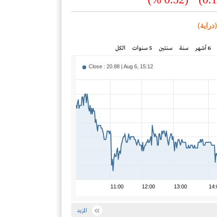
دراية)
6 أشهر
سنة
سنتين
5 سنوات
الكل
Close : 20.88 | Aug 6, 15:12
11:00
12:00
13:00
14:
المزيد