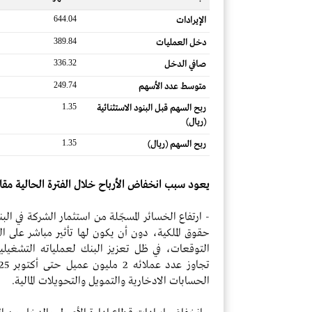
644.04
الإيرادات
389.84
دخل العمليات
336.32
صافي الدخل
249.74
متوسط ​​عدد الأسهم
1.35
ربح السهم قبل البنود الاستثنائية
(ريال)
1.35
ربح السهم (ريال)
يعود سبب انخفاض الأرباح خلال الفترة الحالية مقارنة
حقوق الملكية، دون أن يكون لها تأثير مباشر على ا
التوقعات، في ظل تعزيز البنك لعملياته التشغيلية
الحسابات الادخارية والتمويل والتحويلات المالية.