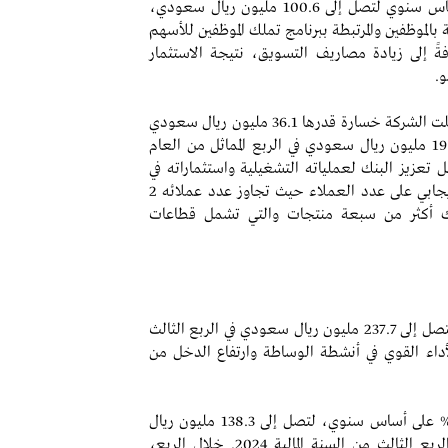
- ارتفاع المصاريف التشغيلية بنسبة 26.6% على أساس سنوي لتصل إلى 100.6 مليون ريال سعودي،
بالموظفين والمرتبطة ببرنامج تملك الموظفين للأسهم
ي أطلقته الشركة في عام 2025، إضافةً إلى زيادة مصاريف التسويق، نتيجة الاستثمار
و.
- انخفاض الحصة من أعمال شركة زميلة حيث سجلت الشركة خسارة قدرها 36.1 مليون ريال سعودي
من استثمارها في البنك الرقمي D360، مقارنة بـ 19.6 مليون ريال سعودي في الربع المماثل من العام
تعزيز البنك لعملياته التشغيلية واستثماراته في
البنية التحتية لزيادة النمو والذي انعكس بشكل إيجابي على عدد العملاء حيث تجاوز عدد عملائه 2
2025، كما أطلق البنك أكثر من سبعة منتجات والتي تشمل قطاعات
- ارتفاع الإيرادات بنسبة 13.3% على أساس سنوي لتصل إلى 237.7 مليون ريال سعودي في الربع الثالث
كل أساسي بالأداء القوي في أنشطة الوساطة وارتفاع الدخل من
- سجلت إيرادات قطاع الوساطة نمواً بنسبة 11.8% على أساس سنوي، لتصل إلى 138.3 مليون ريال
سعودي، مقارنة بـ123.7 مليون ريال سعودي في الربع الثالث من السنة المالية 2024. خلال الربع،