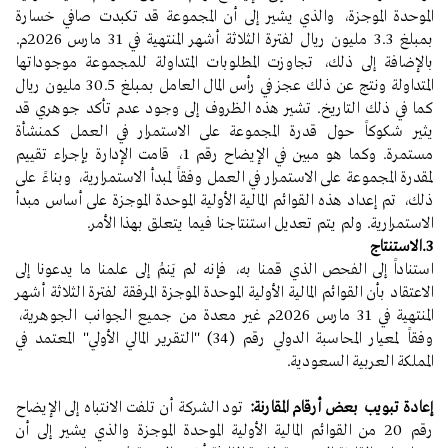
الموحدة الموجزة، والذي يشير إلى أن المجموعة قد تكبدت صافي خسارة
بمبلغ 3.3 مليون ريال لفترة الثلاثة أشهر المنتهية في 31 مارس 2026م.
بالإضافة إلى ذلك، تجاوزت المطلوبات المتداولة للمجموعة موجوداتها
المتداولة ونتج عن ذلك عجز في رأس المال العامل بمبلغ 30.5 مليون ريال
كما في ذلك التاريخ. تشير هذه الظروف إلى وجود عدم تأكد جوهري قد
يثير شكوكاً حول قدرة المجموعة على الاستمرار في العمل كمنشأة
مستمرة. وكما هو مبين في الإيضاح رقم 1، قامت الإدارة بإجراء تقييم
لمقدرة المجموعة على الاستمرار في العمل وفقاً لمبدأ الاستمرارية، وبناءً على
ذلك، تم إعداد هذه القوائم المالية الأولية الموحدة الموجزة على أساس مبدأ
الاستمرارية. ولم يتم تعديل استنتاجنا فيما يتعلق بهذا الأمر.
3.الاستنتاج
استناداً إلى الفحص الذي قمنا به، فإنه لم يَنمُ إلى علمنا ما يدعونا إلى
الاعتقاد بأن القوائم المالية الأولية الموحدة الموجزة المرفقة لفترة الثلاثة أشهر
المنتهية في 31 مارس 2026م غير معدة من جميع الجوانب الجوهرية،
وفقاً لمعيار المحاسبة الدولي رقم (34) "التقرير المالي الأولي" المعتمد في
المملكة العربية السعودية.
إعادة تبويب بعض أرقام المقارنة:
تود الشركة أن تلفت الانتباه إلى الإيضاح
رقم 20 من القوائم المالية الأولية الموحدة الموجزة والذي يشير إلى أن