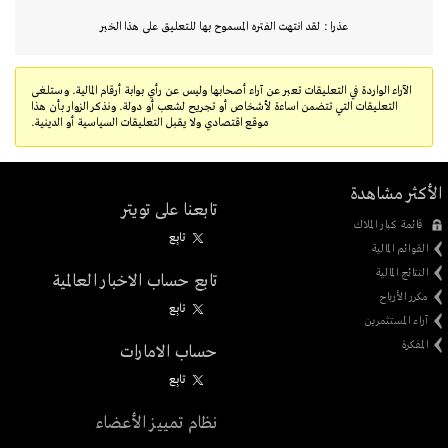
عذرا : لقد انتهت الفتره المسموح بها للتعليق على هذا الخبر
الآراء الواردة في التعليقات تعبر عن آراء أصحابها وليس عن رأي بوابة أرقام المالية. وستلغى
التعليقات التي تتضمن اساءة لأشخاص أو تجريح لشعب أو دولة. ونذكر الزوار بأن هذا
موقع اقتصادي ولا يقبل التعليقات السياسية أو الدينية.
الأكثر مشاهدة
تابعنا على تويتر
قائمة كبار الملاك
تابِع
القوائم المالية
النتائج المالية
تابع حساب الاخبار العالمية
مكرر الأرباح
تابِع
آراء المستثمرين
المفكرة
حساب الامارات
تابِع
نظام تمييز الأعضاء