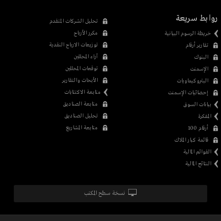
روابط سريعة
تحليل الشركات المتقدم
مكرر الأرباح
خريطة الرسوم البيانية
توزيعات الارباح النقدية
تقارير أرقام
آراء المحللين
البنوك
توقعات المحللين
الإسمنت
الأبحاث والتقارير
البتروكيماويات
متابعة الاكتتابات
إحصائيات الإسمنت
متابعة الصناديق
بيانات السوق
تحليل الصناديق
المفكرة
متابعة المشاريع
أرقام 100
قائمة كبار الملاك
القوائم المالية
النتائج المالية
نسخة سطح المكتب