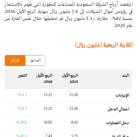
ارتفعت أرباح
الشركة السعودية للصناعات المتطورة التي تقوم بالاستثمار
في رؤوس أموال الشركات إلى
7.4
مليون ريال بنهاية الربع الأول 2026
بنسبة 42%، مقارنة بـ 5.3
مليون ريال تم تحقيقها خلال نفس الفترة من
عام 2025.
المقارنة الربعية (مليون ريال)
السابق
المماثل
البند
الربع الأول
الربع الأول
التغير‬
2026
2025
0.1 %
15.21
15.20
الإيرادات
0.1 %
15.21
15.20
اجمالي الدخل
29.6 %
10.92
8.43
دخل العمليات
41.5 %
7.43
5.25
صافي الدخل