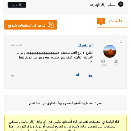
حساب أرقام الإمارات‎
تابِع
تعليقات
1
شاهد كل التعليقات بالموقع
1
ابو ريم 11
منذ 2 شهر
ارتفاع الارباح الغير محققه ههههههههههههههههههه وش ذا
السالفه الكارثيه كيف يتم احتسابه ربح وهو على الورق فقط
؟؟
5604
42
عذرا : لقد انتهت الفتره المسموح بها للتعليق على هذا الخبر
الآراء الواردة في التعليقات تعبر عن آراء أصحابها وليس عن رأي بوابة أرقام المالية. وستلغى
التعليقات التي تتضمن اساءة لأشخاص أو تجريح لشعب أو دولة. ونذكر الزوار بأن هذا