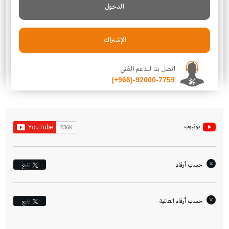
الدخول
الإشتراك
اتصل بنا للدعم الفني
(+966)-92000-7759
يوتيوب
حساب أرقام
تابِع
حساب أرقام العالمية
تابِع