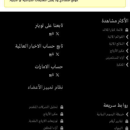
موقع اقتصادي ولا يقبل التعليقات السياسية أو الدينية.
الأكثر مشاهدة
تابعنا على تويتر
قائمة كبار الملاك
تابِع
القوائم المالية
النتائج المالية
تابع حساب الاخبار العالمية
مكرر الأرباح
تابِع
آراء المستثمرين
المفكرة
حساب الامارات
تابِع
نظام تمييز الأعضاء
روابط سريعة
تحليل الشركات المتقدم
مكرر الأرباح
خريطة الرسوم البيانية
توزيعات الارباح النقدية
تقارير أرقام
آراء المحللين
البنوك