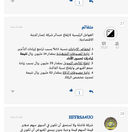
1
27
متفائم
منذ 2 سنه
العوامل الرئيسية لارتفاع خسائر شركة إعمار المدينة
الاقتصادية:
3620
43
1.
انخفاض الإيرادات
بنسبة 52% بسبب تراجع إيرادات التأجير.
2.
زيادة المصروفات التشغيلية
بمقدار 24 مليون ريال
نتيجة
لمبادرات تحسين الأداء
.
3.
ارتفاع تكاليف التمويل
بمقدار 39 مليون ريال بسبب زيادة
حجم القروض وارتفاع نسبة الفائدة.
4.
زيادة مصروفات الزكاة
بمقدار 62 مليون ريال نتيجة
تحديث مخصص الزكاة.
1
28
HFFRSA4UO
منذ 2 سنه
‏شركة فاشلة ولا تستحق أن تكون في السوق سهم صغير
قيمة السهم قيمة وجبة بدون بيبسي المفروض أن تكون في