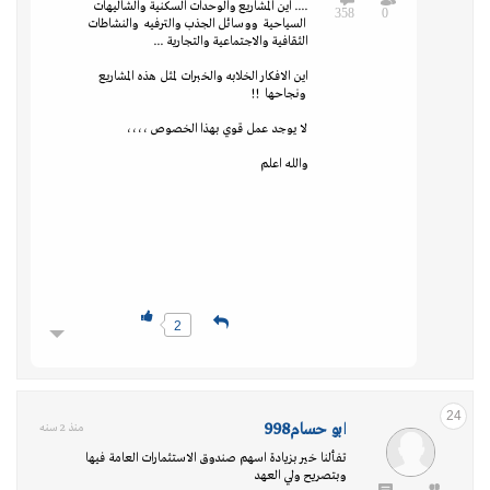
.... اين المشاريع والوحدات السكنية والشاليهات
358
0
السياحية ووسائل الجذب والترفيه والنشاطات
الثقافية والاجتماعية والتجارية ...
اين الافكار الخلابه والخبرات لمثل هذه المشاريع
ونجاحها !!
لا يوجد عمل قوي بهذا الخصوص ،،،،
والله اعلم
2
24
ابو حسام998
منذ 2 سنه
تفألنا خير بزيادة اسهم صندوق الاستثمارات العامة فيها
وبتصريح ولي العهد