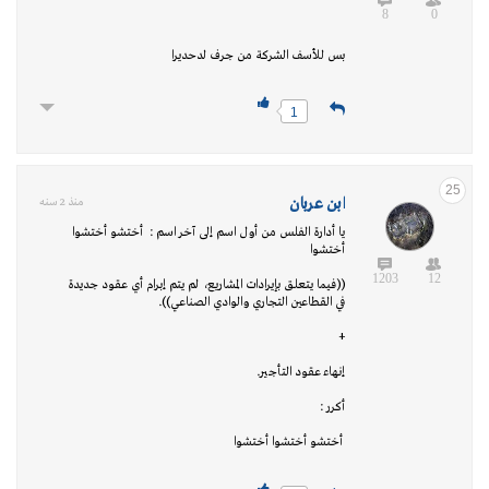
8
0
بس للأسف الشركة من جرف لدحديرا
1
25
ابن عربان
منذ 2 سنه
يا أدارة الفلس من أول اسم إلى آخر اسم : أختشو أختشوا
أختشوا
1203
12
((فيما يتعلق بإيرادات المشاريع، لم يتم إبرام أي عقود جديدة
في القطاعين التجاري والوادي الصناعي)).
+
إنهاء عقود التأجير.
أكرر :
أختشو أختشوا أختشوا