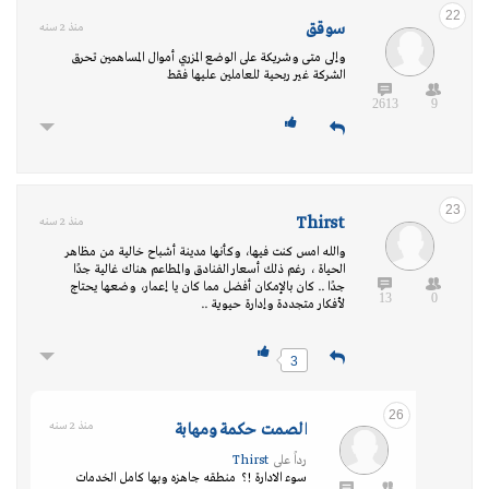
22
سوقق
منذ 2 سنه
‏وإلى متى وشريكة على الوضع المزري أموال المساهمين تحرق
الشركة غير ربحية للعاملين عليها فقط
2613
9
23
Thirst
منذ 2 سنه
والله امس كنت فيها، وكأنها مدينة أشباح خالية من مظاهر
الحياة ، رغم ذلك أسعار الفنادق والمطاعم هناك غالية جدًا
جدًا .. كان بالإمكان أفضل مما كان يا إعمار، وضعها يحتاج
13
0
لأفكار متجددة وإدارة حيوية ..
3
26
الصمت حكمة ومهابة
منذ 2 سنه
رداً على
Thirst
سوء الادارة !؟ منطقه جاهزه وبها كامل الخدمات