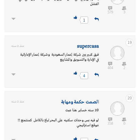
الفشل
579
3
1
19
supercasa
منذ 2 سنه
فرق كبير بين شركة إعمار السعودية وشركة إعمار الإماراتية
في الإدارة والتسويق والمشاريع
404
2
4
20
الصمت حكمة ومهابة
منذ 2 سنه
20 سنه خساير هذا عبث
لو فيه بس وحدات سكنيه على البحر تباع بالكامل كمنتجع !!
358
0
موقع استراتيجي