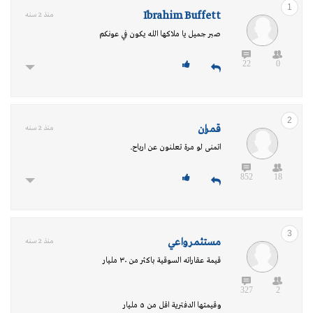
1
Ibrahim Buffett
منذ 2 سنه
صبر جميل يا ملاكها الله يكون في عونكم
22
0
2
قمران
منذ 2 سنه
اتمنى لو مرة تعلنون عن ارباح.
852
18
3
مستثمر واعي
منذ 2 سنه
قيمة عقاراته السوقية باكثر من ٣٠ مليار
327
2
وقيمتها الدفترية اقل من ٥ مليار