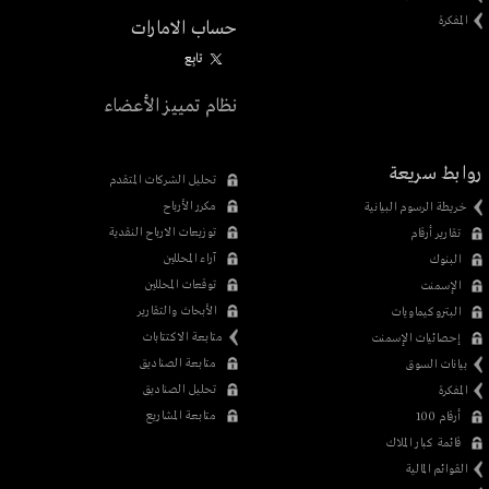
المفكرة
حساب الامارات
تابِع
نظام تمييز الأعضاء
روابط سريعة
تحليل الشركات المتقدم
مكرر الأرباح
خريطة الرسوم البيانية
توزيعات الارباح النقدية
تقارير أرقام
آراء المحللين
البنوك
توقعات المحللين
الإسمنت
الأبحاث والتقارير
البتروكيماويات
متابعة الاكتتابات
إحصائيات الإسمنت
متابعة الصناديق
بيانات السوق
تحليل الصناديق
المفكرة
متابعة المشاريع
أرقام 100
قائمة كبار الملاك
القوائم المالية