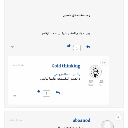
وجالسه تحقق خساير
وين هوامير العقار عنها ان صحت ارقامها
1
29
Gold thinking
منذ 2 سنه
رداً على
مستثمر واعي
لا تصدق التقييمات اغلبها تدليس
3944
82
2
4
aboanod
منذ 2 سنه