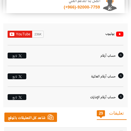
اتصل بنا للدعم الفني
(+966)-92000-7759
يوتيوب
حساب أرقام
تابِع
حساب أرقام العالمية
تابِع
حساب أرقام الإمارات‎
تابِع
تعليقات
29
شاهد كل التعليقات بالموقع