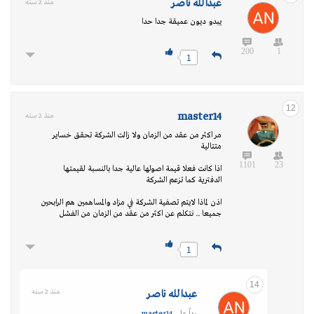
عبدالله ناصر
منذ 2 سنه
يبدو ديون عميقة جدا حدا
200
1
1
12
master14
منذ 2 سنه
مر اكثر من عقد من الزمان ولا زالت الشركة تحقق خساير
متتالية
1101
23
اذا كانت فعلا قيمة اصولها عالية جدا بالنسبة لقيمتها
الدفترية كما تزعم الشركة
اذن لماذا لايتم تصفية الشركة في مزاد والمساهمين هم الرابحين
جميعا .. نتكلم عن اكثر من عقد من الزمان من الفشل
1
14
عبدالله ناصر
منذ 2 سنه