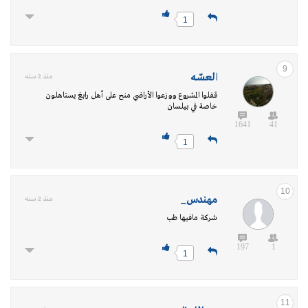
1
9
العسّــه
منذ 2 سنه
قفلوا المشروع ووزعوا الأراضي منح على أهل رابغ يستاهلون
خاصة في بيلسان
1641
41
1
10
مهندس_
منذ 2 سنه
شركة مافيها طب
197
1
1
11