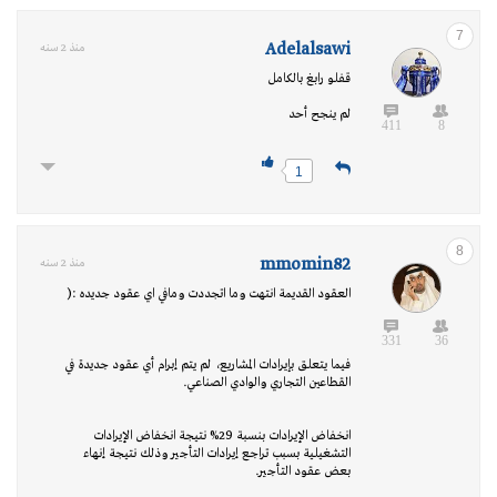
7
Adelalsawi
منذ 2 سنه
قفلو رابغ بالكامل
لم ينجح أحد
411
8
1
8
mmomin82
منذ 2 سنه
العقود القديمة انتهت وما اتجددت ومافي اي عقود جديده :(
331
36
فيما يتعلق بإيرادات المشاريع، لم يتم إبرام أي عقود جديدة في
القطاعين التجاري والوادي الصناعي.
انخفاض الإيرادات بنسبة 29% نتيجة انخفاض الإيرادات
التشغيلية بسبب تراجع إيرادات التأجير وذلك نتيجة إنهاء
بعض عقود التأجير.