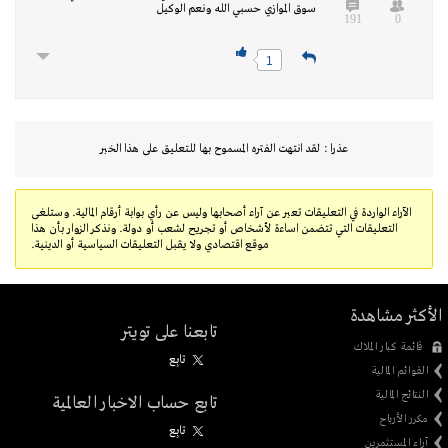
سوق الموازي حسبي الله ونعم الوكيل
191
0
1
عذرا : لقد انتهت الفتره المسموح بها للتعليق على هذا الخبر
الآراء الواردة في التعليقات تعبر عن آراء أصحابها وليس عن رأي بوابة أرقام المالية. وستلغى
التعليقات التي تتضمن اساءة لأشخاص أو تجريح لشعب أو دولة. ونذكر الزوار بأن هذا
موقع اقتصادي ولا يقبل التعليقات السياسية أو الدينية.
الأكثر مشاهدة
تابعنا على تويتر
قائمة كبار الملاك
تابِع
القوائم المالية
النتائج المالية
تابع حساب الاخبار العالمية
مكرر الأرباح
تابِع
آراء المستثمرين