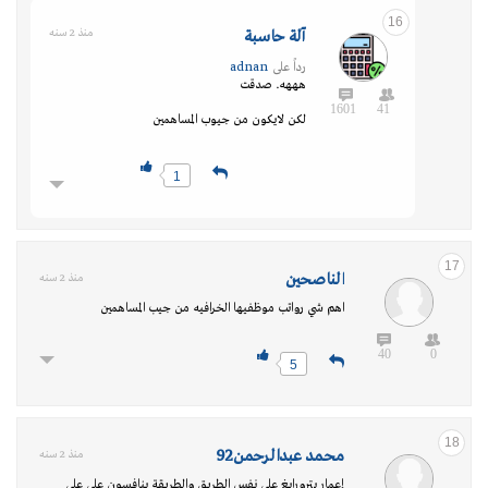
16
آلة حاسبة
منذ 2 سنه
رداً على
adnan
هههه. صدقت
1601
41
لكن لايكون من جيوب المساهمين
1
17
الناصحين
منذ 2 سنه
اهم شي رواتب موظفيها الخرافيه من جيب المساهمين
40
0
5
18
محمد عبدالرحمن92
منذ 2 سنه
إعمار بترورابغ على نفس الطريق والطريقة ينافسون على علي