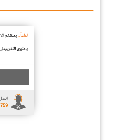
لطفاً..
يمكنكم الا
يحتوى التقريرعلى ت
اتصل 
7759