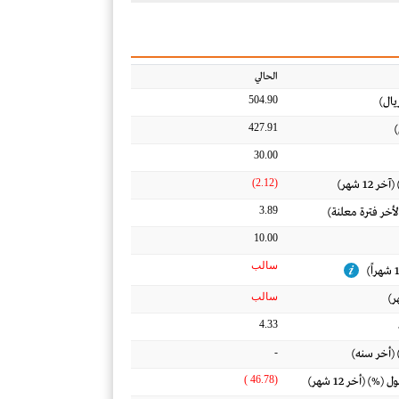
الحالي
504.90
يال)
427.91
)
30.00
(2.12)
12 شهر)
3.89
لأخر فترة معلنة)
10.00
سالب
سالب
4.33
-
 (أخر سنه)
(46.78 )
) (أخر 12 شهر)