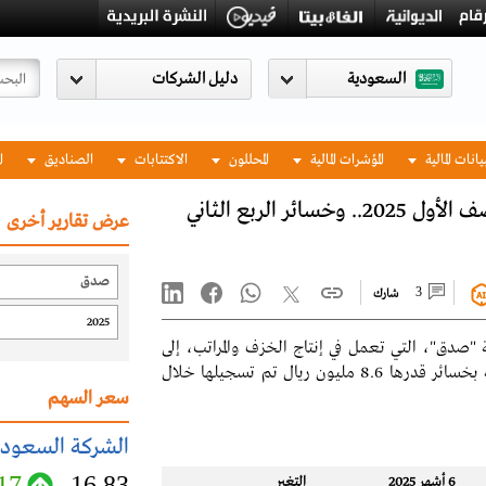
السعودية
يانات المالية
المؤشرات المالية
المحللون
الاكتتابات
الصناديق
ا
خسائر صدق 17.7 مليون ريال بنهاية النصف الأول 2025.. وخسائر الربع الثاني
عرض تقارير أخرى
3
شارك
"صدق"، التي تعمل في إنتاج الخزف والمراتب، إلى
17.7 مليون ريال بنهاية النصف الأول 2025، مقارنة بخسائر قدرها 8.6 مليون ريال تم تسجيلها خلال
سعر السهم
الشركة السعودية
17
16.83
6 أشهر 2025
التغير‬