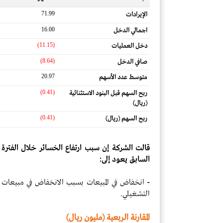
71.99
الإيرادات
16.00
اجمالي الدخل
(11.15)
دخل العمليات
(8.64)
صافي الدخل
20.97
متوسط ​​عدد الأسهم
(0.41)
ربح السهم قبل البنود الاستثنائية
(ريال)
(0.41)
ربح السهم (ريال)
قالت الشركة إن سبب ارتفاع الخسائر خلال الفترة ال
السابق يعود إلى:
-
انخفاض في المبيعات بسبب الانخفاض في مبيعات ق
التشغيلي.
المقارنة الربعية (مليون ريال)