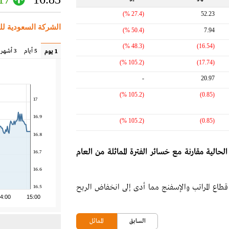
(27.4 %)
52.23
الشركة السعودية لل
(50.4 %)
7.94
(48.3 %)
(16.54)
5 أيام
3 أشهر
1 يوم
(105.2 %)
(17.74)
-
20.97
(105.2 %)
(0.85)
17
16.9
(105.2 %)
(0.85)
16.8
حالية مقارنة مع خسائر الفترة المماثلة من العام
16.7
16.6
طاع المراتب والإسفنج مما أدى إلى انخفاض الربح
16.5
4:00
15:00
السابق
المماثل