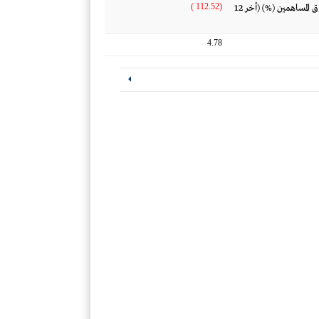
(112.52 )
العائد على متوسط حقوق المساهمين (%) (أخر 12
4.78