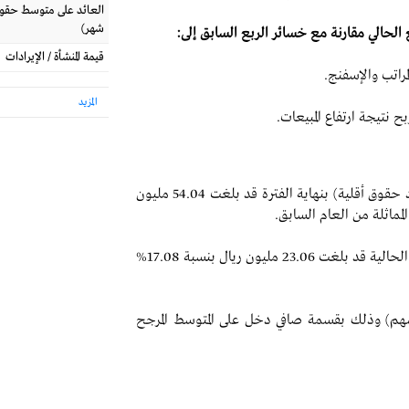
شهر)
حالي مقارنة مع خسائر الربع السابق إلى:
قيمة المنشأة / الإيرادات
مراتب والإسفنج.
المزيد
ح نتيجة ارتفاع المبيعات.
كما قالت الشركة إن حقوق المساهمين (بعد استبعاد حقوق أقلية) بنهاية الفترة قد بلغت 54.04 مليون
كما قالت الشركة إن الخسائر المتراكمة بنهاية الفترة الحالية قد بلغت 23.06 مليون ريال بنسبة 17.08%
م للفترة المقارنة 0.22 (ريال/للسهم) وذلك بقسمة صافي دخل على المتوسط المرجح