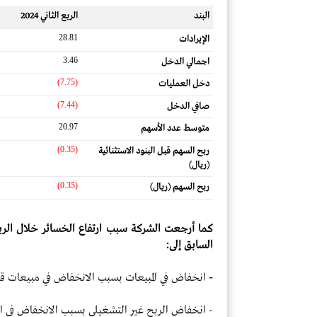
البند
الربع الثاني 2024
28.81
الإيرادات
3.46
اجمالي الدخل
(7.75)
دخل العمليات
(7.44)
صافي الدخل
20.97
متوسط ​​عدد الأسهم
(0.35)
ربح السهم قبل البنود الاستثنائية
(ريال)
(0.35)
ربح السهم (ريال)
كما أرجعت الشركة سبب ارتفاع الخسائر خلال الربع 
السابق إلى:
-
انخفاض في المبيعات بسبب الانخفاض في مبيعات قطا
- انخفاض الربح غير التشغيلي بسبب الانخفاض في الإي