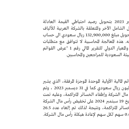
قامت الشركة خلال السنة المنتهية في 31 ديسمبر 2023 بتحويل رصيد احتياطي القيمة العادلة
الشامل الآخر والمتعلقة بالشركة العربية للألياف
الصناعية – ابن رشد والبالغ رصيده كما في تاريخ التحويل مبلغ 132,900,000 ريال سعودي الى حساب
به. هذه المعالجة المحاسبية لا تتوافق مع متطلبات
المعيار الدولي للتقرير المالي رقم 9 "الأدوات المالية" والمعيار الدولي للتقرير المالي رقم 1 "عرض القوائم
هيئة السعودية للمراجعين والمحاسبين.
الإيضاح رقم ( 12 ) حول القوائم المالية الأولية الموحدة الموجزة المرفقة، الذي يشير
إلى أن الخسائر المتراكمة للمجموعة بلغت 267.7 مليون ريال سعودي كما في 31 ديسمبر 2023 ، وتم
 الشركة وإطفاء الخسائر المتراكمة، وعليه تمت
الموافقة في اجتماع الجمعية غير العادية المنعقد بتاريخ 19 سبتمبر 2024 على تخفيض رأس مال الشركة
بمبلغ 265 مليون ريال سعودي، وذلك لإطفاء الخسائر المتراكمة، ونتيجة لذلك تم إلغاء عدد 26.5
مليون سهم من أسهم الشركة بواقع تخفيض 0.6625 سهم لكل سهم لإعادة هيكلة رأس مال الشركة.