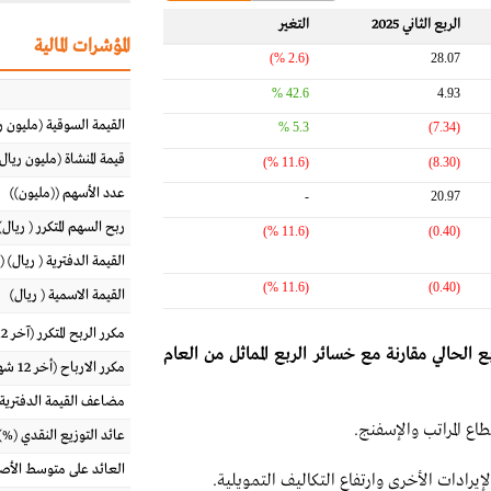
الربع الثاني 2025
التغير‬
المؤشرات المالية
(2.6 %)
28.07
42.6 %
4.93
القيمة السوقية (مليون ر
5.3 %
(7.34)
قيمة المنشاة (مليون ريال
(11.6 %)
(8.30)
عدد الأسهم ((مليون))
-
20.97
ربح السهم المتكرر ( ريال) (آخر 
(11.6 %)
(0.40)
القيمة الدفترية ( ريال) (
(11.6 %)
(0.40)
القيمة الاسمية ( ريال)
مكرر الربح المتكرر (آخر 12 شهراً)
الحالي مقارنة مع خسائر الربع المماثل من العام
مكرر الارباح (أخر 12 شهر)
مضاعف القيمة الدفترية
ع المراتب والإسفنج.
عائد التوزيع النقدي (%)
العائد على متوسط الأصول (%
رادات الأخرى وارتفاع التكاليف التمويلية.