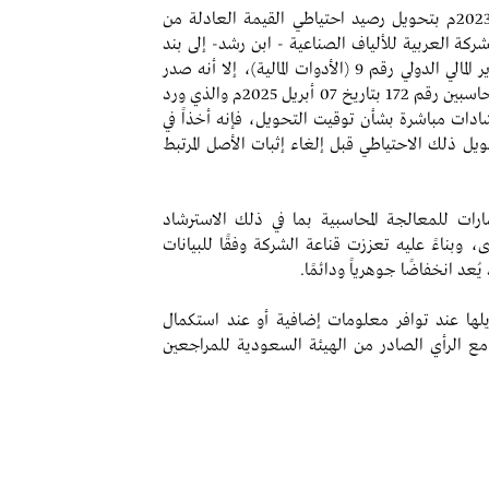
قامت الشركة خلال السنة المنتهية في 31 ديسمبر 2023م بتحويل رصيد احتياطي القيمة العادلة من
ركة العربية للألياف الصناعية - ابن رشد- إلى بند
الخسائر المتراكمة استنادًا إلى ما ورد في معيار التقرير المالي الدولي رقم 9 (الأدوات المالية)، إلا أنه صدر
الرأي الإرشادي عن الهيئة السعودية للمراجعين والمحاسبين رقم 172 بتاريخ 07 أبريل 2025م والذي ورد
شادات مباشرة بشأن توقيت التحويل، فإنه أخذاً في
ويل ذلك الاحتياطي قبل إلغاء إثبات الأصل المرتبط
ارات للمعالجة المحاسبية بما في ذلك الاسترشاد
ى، وبناءً عليه تعززت قناعة الشركة وفقًا للبيانات
عد انخفاضًا جوهرياً ودائمًا.
يلها عند توافر معلومات إضافية أو عند استكمال
ع الرأي الصادر من الهيئة السعودية للمراجعين