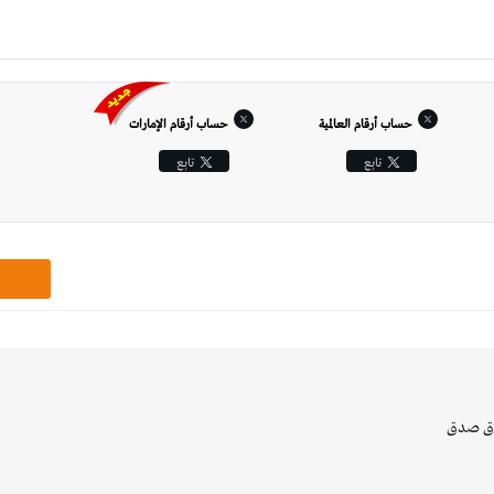
حساب أرقام العالمية
حساب أرقام الإمارات‎
تابِع
تابِع
صدق صدق