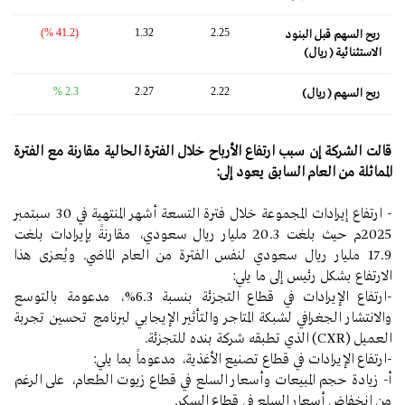
(41.2 %)
1.32
2.25
ربح السهم قبل البنود
الاستثنائية (ريال)
2.3 %
2.27
2.22
ربح السهم (ريال)
قالت الشركة إن سبب ارتفاع الأرباح خلال الفترة الحالية مقارنة مع الفترة
المماثلة من العام السابق يعود إلى:
- ارتفاع إيرادات المجموعة خلال فترة التسعة أشهر المنتهية في 30 سبتمبر
2025م حيث بلغت 20.3 مليار ريال سعودي، مقارنةً بإيرادات بلغت
17.9 مليار ريال سعودي لنفس الفترة من العام الماضي. ويُعزى هذا
الارتفاع بشكل رئيس إلى ما يلي:
-ارتفاع الإيرادات في قطاع التجزئة بنسبة 6.3%، مدعومة بالتوسع
والانتشار الجغرافي لشبكة المتاجر والتأثير الإيجابي لبرنامج تحسين تجربة
العميل (CXR) الذي تطبقه شركة بنده للتجزئة.
-ارتفاع الإيرادات في قطاع تصنيع الأغذية، مدعوماً بما يلي:
أ- زيادة حجم المبيعات وأسعار السلع في قطاع زيوت الطعام، على الرغم
من انخفاض أسعار السلع في قطاع السكر.