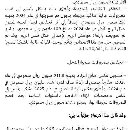
الأثر 40.2 مليون ريال سعودي.
- انخفاض التكاليف التمويلية ويُعزى ذلك بشكل رئيسي إلى غياب
مصروفات مالية صافية مرتبطة بديون تم تسويتها في عام 2024 بمبلغ
255 مليون ريال سعودي، إضافةً إلى أثر انخفاض قيمة الجنيه المصري
خلال الربع الأول من عام 2024 بمبلغ 109 ملايين ريال سعودي، والذي
تم تعويضه بارتفاع هوامش الربح الإجمالي خلال نفس الربع. وقد تم
تعويض جزء من هذا الانخفاض بتأثير توحيد القوائم المالية للشركة المصرية
المتحدة للسكر للفترة الحالية.
-انخفاض مصروفات ضريبة الدخل.
- تسجيل عكس صافي الزكاة بمبلغ 211.8 مليون ريال سعودي في عام
2025، مقارنةً بمصروف زكاة صافٍ قدره 51.8 مليون ريال سعودي في
عام 2024. ويُعزى عكس الزكاة الصافي في عام 2025 بشكل رئيسي إلى
عكس مخصصات الزكاة الخاصة بالسنوات السابقة بعد خصم
المصروفات المرتبطة بها، بمبلغ 247.3 مليون ريال سعودي.
وقد قابَل هذا الارتفاع جزئياً ما يلي:
-انخفاض صافي الربح في قطاع التجزئة من 96.5 مليون ريال سعودي إلى