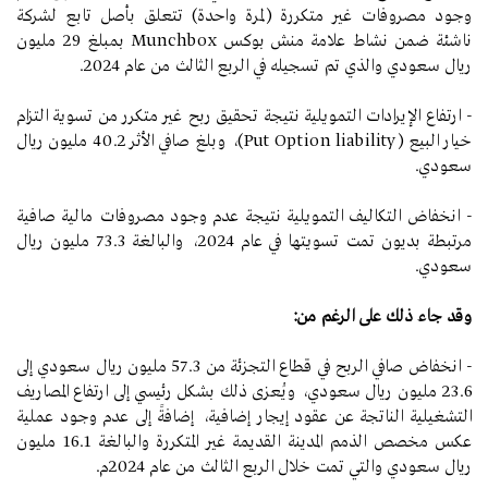
وجود مصروفات غير متكررة (لمرة واحدة) تتعلق بأصل تابع لشركة
ناشئة ضمن نشاط علامة منش بوكس Munchbox بمبلغ 29 مليون
ريال سعودي والذي تم تسجيله في الربع الثالث من عام 2024.
- ارتفاع الإيرادات التمويلية نتيجة تحقيق ربح غير متكرر من تسوية التزام
خيار البيع (Put Option liability)، وبلغ صافي الأثر 40.2 مليون ريال
سعودي.
- انخفاض التكاليف التمويلية نتيجة عدم وجود مصروفات مالية صافية
مرتبطة بديون تمت تسويتها في عام 2024، والبالغة 73.3 مليون ريال
سعودي.
وقد جاء ذلك على الرغم من:
- انخفاض صافي الربح في قطاع التجزئة من 57.3 مليون ريال سعودي إلى
23.6 مليون ريال سعودي، ويُعزى ذلك بشكل رئيسي إلى ارتفاع المصاريف
التشغيلية الناتجة عن عقود إيجار إضافية، إضافةً إلى عدم وجود عملية
عكس مخصص الذمم المدينة القديمة غير المتكررة والبالغة 16.1 مليون
ريال سعودي والتي تمت خلال الربع الثالث من عام 2024م.