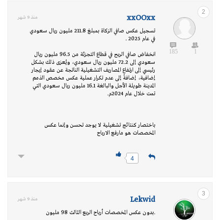
2
xxOOxx
منذ 9 شهر
تسجيل عكس صافي الزكاة بمبلغ 211.8 مليون ريال سعودي
في عام 2025 .
185
1
انخفاض صافي الربح في قطاع التجزئة من 96.5 مليون ريال
سعودي إلى 72.2 مليون ريال سعودي، ويُعزى ذلك بشكل
رئيسي إلى ارتفاع المصاريف التشغيلية الناتجة عن عقود إيجار
إضافية، إضافةً إلى عدم تكرار عملية عكس مخصص الذمم
المدينة طويلة الأجل والبالغة 16.1 مليون ريال سعودي التي
تمت خلال عام 2024م.
باختصار كنتائج تشغيلية لا يوجد تحسن وإنما عكس
المخصصات هو مارفع الارباح
4
3
Lekwid
منذ 9 شهر
.بدون عكس المخصصات أرباح الربع الثالث 98 مليون