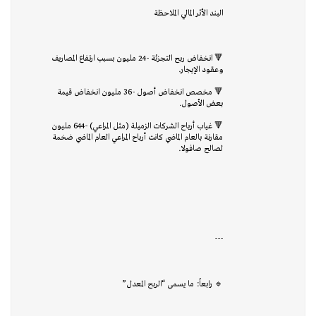
البند الأثر المالي الملاحظة
🔻 انخفاض ربح التجزئة -24 مليون بسبب ارتفاع المصاريف
وعقود الإيجار.
🔻 مخصص انخفاض أصول -36 مليون انخفاض قيمة
بعض الأصول.
🔻 غياب أرباح الشركات الزميلة (مثل المراعي) -644 مليون
مقارنة بالعام الماضي كانت أرباح المراعي العام الماضي ضخمة
لصالح صافولا.
---
🔹 رابعاً: ما يسمى “الربح المعدل”