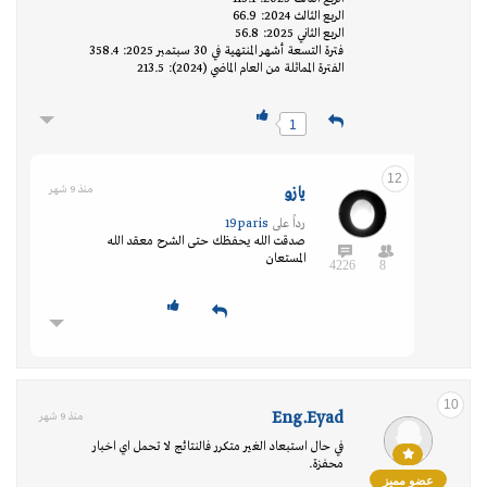
الربع الثالث 2024: 66.9
الربع الثاني 2025: 56.8
فترة التسعة أشهر المنتهية في 30 سبتمبر 2025: 358.4
الفترة المماثلة من العام الماضي (2024): 213.5
1
12
يازو
منذ 9 شهر
رداً على
19paris
صدقت الله يحفظك حتى الشرح معقد الله
المستعان
4226
8
10
Eng.Eyad
منذ 9 شهر
في حال استبعاد الغير متكرر فالنتائج لا تحمل اي اخبار
محفزة.
عضو مميز