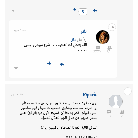
5
14
نفر
منذ 9 شهر
رداً على
فأل
الله يعطي لك العافية ،،،، شرح موجز و جميل
،،،،،،
2779
35
9
19paris
منذ 9 شهر
بيان صافولا معقد إلى حد كبير، عبارة عن طلاسم تحتاج
إلى شركة محاسبة وتدقيق لتصفية نتائجها وفهم تفاصيل
البنود المؤثرة، لكن يلاحظ أن الشركة لأول مرة (اتوقع) تعلن
1139
20
بشكل صريح عن صافي الربح المعدّل للفترات.
النتائج المالية المعدّلة لصافولا (بالمليون ريال)
الربع الثالث 2025: 115.1