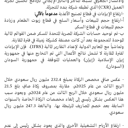
والانتشار الجغرافي لشبكة المتاجر والتأثير الإيجابي لبرنامج تحسين تجربة
العميل (CXR) الذي تطبقه شركة بنده للتجزئة.
-ارتفاع الإيرادات في قطاع تصنيع الأغذية
مدعوماً بالآتي:
أ‌-ارتفاع حجم المبيعات وأسعار السلع في قطاع زيوت الطعام وزيادة
حجم المبيعات في قطاع السكر.
ب‌-تم توحيد حسابات الشركة المصرية المتحدة للسكر ضمن القوائم المالية
الموحدة للمجموعة بعد أن كانت مصنفة كشركة زميلة في فترة المقارنة.
وتماشياً مع المعايير الدولية لإعداد التقارير المالية (IFRS)، فإن الإيرادات
لفترة المقارنة لا تشمل نتائج الأعمال التي تم التخارج منها في جمهورية
إيران الإسلامية (إيران) والعمليات المتوقفة في جمهورية السودان
(السودان).
-
عكس صافي مخصص الزكاة بمبلغ 232.4 مليون ريال سعودي خلال
الربع الثالث من عام 2025م، مقارنة بمصروف زكاة صافٍ بلغ 21.5
مليون ريال سعودي خلال الربع الثالث من عام 2024م. ويعود سبب
هذا العكس بشكل رئيسي إلى إلغاء مخصصات الزكاة الخاصة بالسنوات
السابقة بعد خصم المصاريف المرتبطة بها، والبالغة 247.3 مليون ريال
سعودي.
- ارتفاع الأرباح التشغيلية الأخرى والذي يعود بشكل رئيس إلى عدم