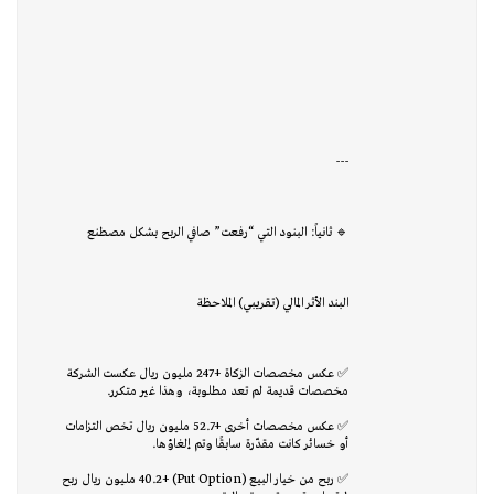
---
🔹 ثانياً: البنود التي “رفعت” صافي الربح بشكل مصطنع
البند الأثر المالي (تقريبي) الملاحظة
✅ عكس مخصصات الزكاة +247 مليون ريال عكست الشركة
مخصصات قديمة لم تعد مطلوبة، وهذا غير متكرر.
✅ عكس مخصصات أخرى +52.7 مليون ريال تخص التزامات
أو خسائر كانت مقدّرة سابقًا وتم إلغاؤها.
✅ ربح من خيار البيع (Put Option) +40.2 مليون ريال ربح