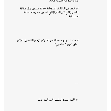
لمرة واحدة من تسوية مالية.
✅ انخفاض التكاليف التمويلية +255 مليون ريال مقارنة
بالعام الماضي لأن العام الماضي احتوى مصروفات مالية
استثنائية.
> هذه البنود وحدها تفسر لماذا رغم تراجع التشغيل، ارتفع
صافي الربح “المحاسبي”.
---
🔹 ثالثاً: البنود السلبية التي أثرت جزئياً