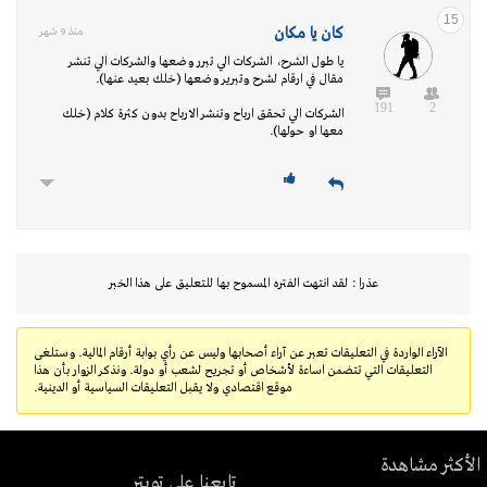
15
كان يا مكان
منذ 9 شهر
يا طول الشرح، الشركات الي تبرر وضعها والشركات الي تنشر
مقال في ارقام لشرح وتبرير وضعها (خلك بعيد عنها).
191
2
الشركات الي تحقق ارباح وتنشر الارباح بدون كثرة كلام (خلك
معها او حولها).
عذرا : لقد انتهت الفتره المسموح بها للتعليق على هذا الخبر
الآراء الواردة في التعليقات تعبر عن آراء أصحابها وليس عن رأي بوابة أرقام المالية. وستلغى
التعليقات التي تتضمن اساءة لأشخاص أو تجريح لشعب أو دولة. ونذكر الزوار بأن هذا
موقع اقتصادي ولا يقبل التعليقات السياسية أو الدينية.
الأكثر مشاهدة
تابعنا على تويتر