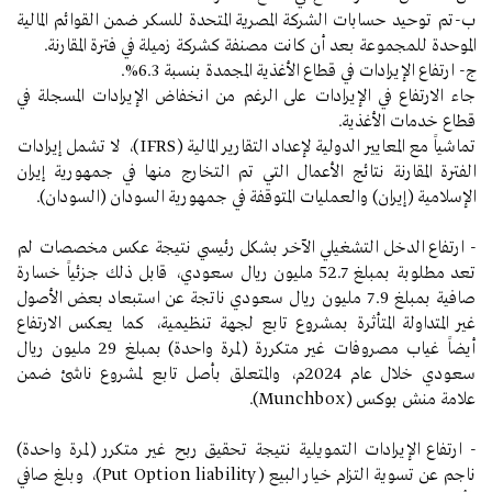
ب-تم توحيد حسابات الشركة المصرية المتحدة للسكر ضمن القوائم المالية
الموحدة للمجموعة بعد أن كانت مصنفة كشركة زميلة في فترة المقارنة.
ج- ارتفاع الإيرادات في قطاع الأغذية المجمدة بنسبة 6.3%.
جاء الارتفاع في الإيرادات على الرغم من انخفاض الإيرادات المسجلة في
قطاع خدمات الأغذية.
تماشياً مع المعايير الدولية لإعداد التقارير المالية (IFRS)، لا تشمل إيرادات
الفترة المقارنة نتائج الأعمال التي تم التخارج منها في جمهورية إيران
الإسلامية (إيران) والعمليات المتوقفة في جمهورية السودان (السودان).
- ارتفاع الدخل التشغيلي الآخر بشكل رئيسي نتيجة عكس مخصصات لم
تعد مطلوبة بمبلغ 52.7 مليون ريال سعودي، قابل ذلك جزئياً خسارة
صافية بمبلغ 7.9 مليون ريال سعودي ناتجة عن استبعاد بعض الأصول
غير المتداولة المتأثرة بمشروع تابع لجهة تنظيمية، كما يعكس الارتفاع
أيضاً غياب مصروفات غير متكررة (لمرة واحدة) بمبلغ 29 مليون ريال
سعودي خلال عام 2024م، والمتعلق بأصل تابع لمشروع ناشئ ضمن
علامة منش بوكس (Munchbox).
- ارتفاع الإيرادات التمويلية نتيجة تحقيق ربح غير متكرر (لمرة واحدة)
ناجم عن تسوية التزام خيار البيع (Put Option liability)، وبلغ صافي