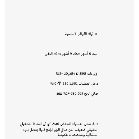
---
🔹 أولاً: الأرقام الأساسية
البند 9 أشهر 2024 9 أشهر 2025 التغير
الإيرادات 17,898 20,284 +13%
دخل العمليات 1,562 930 🔻-40%
صافي الربح 665 680 +2% فقط
> ⚠️ دخل العمليات انخفض 40%، أي أن النشاط التشغيلي
الحقيقي ضعيف، لكن صافي الربح ارتفع قليلًا بفضل بنود
استثنائية ومخصصات عكوسة.