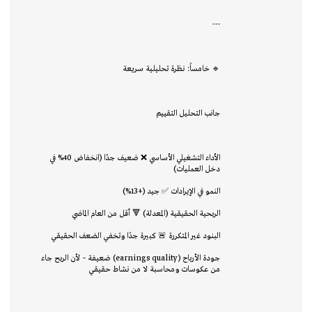
---
🔹 خامساً: نظرة تحليلية سريعة
جانب التحليل التقييم
الأداء التشغيلي الأساسي ❌ ضعيف جدًا (انخفاض 40% في
دخل العمليات)
النمو في الإيرادات ✅ جيد (+13%)
الربحية الحقيقية (المعدلة) 🔻 أقل من العام الماضي
البنود غير المتكررة 🚨 كبيرة جدًا وتخفي الضعف الحقيقي
جودة الأرباح (earnings quality) ضعيفة – لأن الربح جاء
من عكوسات ومحاسبة لا من نشاط حقيقي