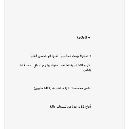
---
🔸 الخلاصة
> صافولا ربحت محاسبياً، لكنها لم تتحسن فعلياً.
الأرباح التشغيلية انخفضت بقوة، والربح الصافي صعد فقط
بفضل:
عكس مخصصات الزكاة القديمة (+247 مليون)
أرباح لمرة واحدة من تسويات مالية.