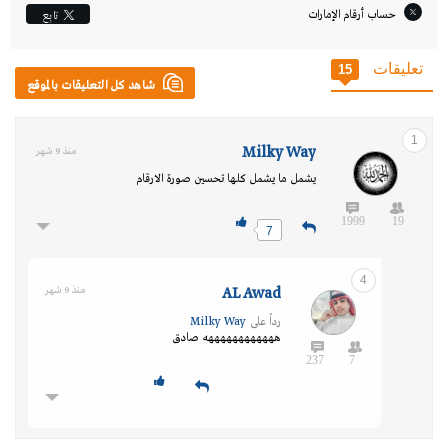
حساب أرقام الإمارات‎
تابِع
تعليقات
15
شاهد كل التعليقات بالموقع
1
Milky Way
منذ 9 شهر
يشمل ما يشمل كلها تحسين صورة الارقام
1999
19
7
4
AL Awad
منذ 9 شهر
رداً على
Milky Way
ههههههههههههه صادق
237
7