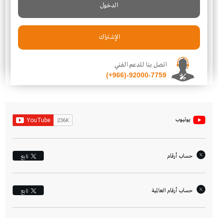
الدخول
الإشتراك
اتصل بنا للدعم الفني
(+966)-92000-7759
يوتيوب
حساب أرقام
تابِع
حساب أرقام العالمية
تابِع