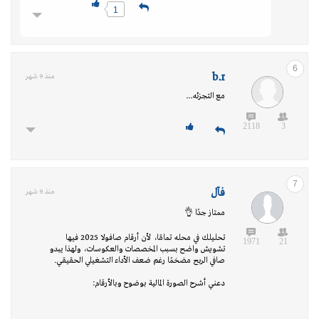
1
6
b.r
منذ 9 شهر
مع التجزئه...
2118
3
7
فأل
منذ 9 شهر
ممتاز جدًا 👌
تحليلك في محله تمامًا، لأن أرقام صافولا 2025 فيها
1971
21
تشويش واضح بسبب المخصصات والعكوسات، ولهذا يبدو
صافي الربح مضخمًا رغم ضعف الأداء التشغيلي الحقيقي.
دعني أشرح الصورة المالية بوضوح وبالأرقام: