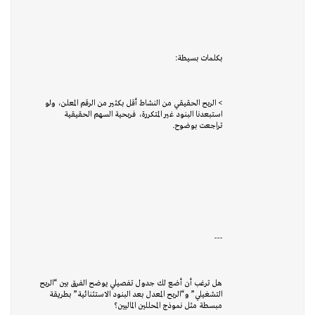
بكلمات بسيطة:
> الربح الحقيقي من النشاط أقل بكثير من الرقم المعلن، ولو
استبعدنا البنود غير المتكررة، فربحية السهم الحقيقية
تراجعت بوضوح.
---
هل ترغب أن أضع لك جدول تفصيلي يوضح الفرق بين “الربح
التشغيلي” و“الربح المعدل بعد البنود الاستثنائية” بطريقة
مبسطة مثل نموذج المحللين الماليين؟