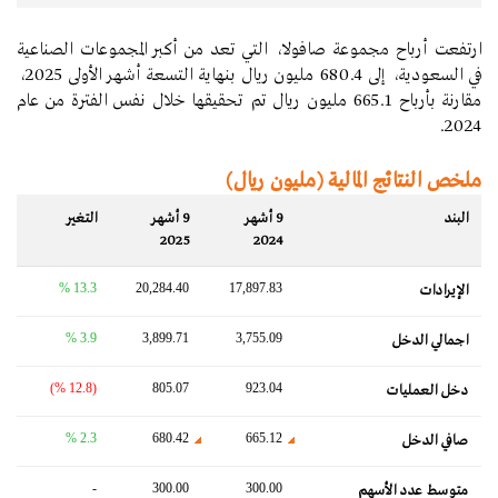
ارتفعت أرباح مجموعة صافولا، التي تعد من أكبر المجموعات الصناعية
في السعودية، إلى 680.4 مليون ريال بنهاية التسعة أشهر الأولى 2025،
مقارنة بأرباح 665.1 مليون ريال تم تحقيقها خلال نفس الفترة من عام
2024.
ملخص النتائج المالية (مليون ريال)
البند
9 أشهر
9 أشهر
التغير‬
2025
2024
13.3 %
20,284.40
17,897.83
الإيرادات
3.9 %
3,899.71
3,755.09
اجمالي الدخل
(12.8 %)
805.07
923.04
دخل العمليات
2.3 %
680.42
665.12
صافي الدخل
-
300.00
300.00
متوسط ​​عدد الأسهم