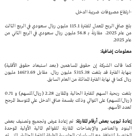
-ارتفاع مصروفات ضريبة الدخل.
بلغ صافي الربح المعدل للفترة 115.1 مليون ريال سعودي في الربع الثالث
من عام 2025، مقارنةً بـ 56.8 مليون ريال سعودي في الربع الثاني من
عام 2025.
معلومات إضافية:
كما قالت الشركة إن حقوق المساهمين (بعد استبعاد حقوق الأقلية)
بنهاية الفترة قد بلغت 5315.38 مليون ريال، مقابل 14673.69 مليون
ريال كما في نهاية الفترة المماثلة من العام السابق.
بلغت ربحية السهم للفترة الحالية والمقارن 2.28 (ريال/للسهم) و 0.71
(ريال/للسهم) على التوالي وذلك بقسمة صافي الدخل علي المتوسط المرجح
لعدد الأسهم.
إعادة تبويب بعض أرقام المقارنة:
تم إعادة عرض وتجميع وتصنيف بعض
البنود والعناصر والإيضاحات المقارنة للقوائم المالية الأولية الموحدة
المختصرة لتتوافق مع السياسات المحاسبية المطبقة للفترة الحالية، التي تم