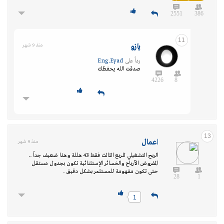
2551
386
11
يازو
منذ 9 شهر
رداً على
Eng.Eyad
صدقت الله يحفظك
4226
8
13
اعمال
منذ 9 شهر
الربح التشغيلي للربع الثالث فقط 43 هللة وهذا ضعيف جداً ..
المفروض الأرباح والخسائر الإستثنائية تكون بجدول مستقل
حتى تكون مفهومة للمستثمر بشكل دقيق .
28
1
1