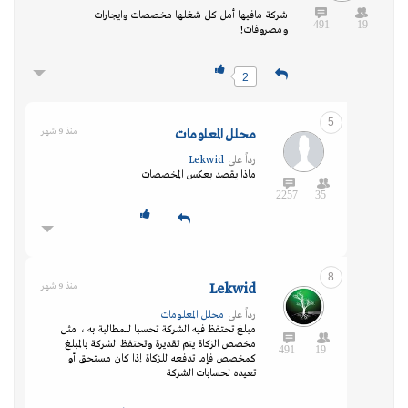
شركة مافيها أمل كل شغلها مخصصات وايجارات
491
19
ومصروفات!
2
5
محلل المعلومات
منذ 9 شهر
رداً على
Lekwid
ماذا يقصد بعكس المخصصات
2257
35
8
Lekwid
منذ 9 شهر
رداً على
محلل المعلومات
مبلغ تحتفظ فيه الشركة تحسبا للمطالبة به ، مثل
مخصص الزكاة يتم تقديرة وتحتفظ الشركة بالمبلغ
491
19
كمخصص فإما تدفعه للزكاة إذا كان مستحق أو
تعيده لحسابات الشركة