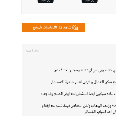
تابِع
تابِع
شاهد كل التعليقات بالموقع
منذ 3 سنه
1 - تم التنويه على خطتي بي سي اي 2025 وبي سي اي 2027 وسيتم الكشف عن
ه مع سكن العمال والارض تعتبر جاهزة للاستثمار
قف بناءه سيكون ايضا استثماريا مع ارض المصنع وقد يعاد
3 - وصلت طاقة المصنع الجديد 95% وزادت المبيعات ولكن انخفاض قيمة المنتج مع ارتفاع
ان احد اسباب الخسائر