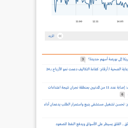
11:00
12:11
14:05
المزيد
مريكا إلى بورصة أسهم جديدة؟
3
اس ام سي للرعاية الصحية لـ أرقام: كفاءة التكاليف دعمت نمو الأرباح بـ 24
قوات التحالف: إصابة عدد 11 من المدنيين بمنطقة نجران نتيجة اعتداءات
6
رقام: تحسن تشغيل مستشفى ينبع واستمرار الطلب يدعمان أداء
ئق .. القلق يسيطر على الأسواق ويدفع النفط للصعود