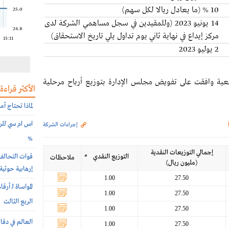
10 % (ما يعادل ريالا لكل سهم)
25.0
14 يونيو 2023 (وللمقيدين في سجل مساهمي الشركة لدى
24.8
مركز إيداع في نهاية ثاني يوم تداول يلي تاريخ الاستحقاق)
15:11
2 يوليو 2023
عية وافقت على تفويض مجلس الإدارة بتوزيع أرباح مرحلية
الأكثر قراءة
لماذا تحتاج أ
إجراءات الشركة
%
إجمالي التوزيعات النقدية
التوزيع النقدي
*
ملاحظات
(مليون ريال)
إرهابية حوثية
1.00
27.50
المواساة لـ أ
1.00
27.50
الربع الثالث
1.00
27.50
العالم في دقا
1.00
27.50