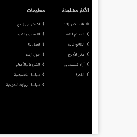
الأكثر مشاهدة
معلومات
ر
قائمة كبار الملاك
الاعلان على الموقع
القوائم المالية
التوظيف والتدريب
النتائج المالية
اتصل بنا
مكرر الأرباح
حول ارقام
آراء المستثمرين
الشروط والأحكام
المفكرة
سياسة الخصوصية
سياسة الروابط الخارجية