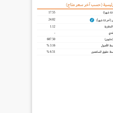
رئيسية (حسب آخر سعر متاح)‎
17.55
24.82
 12 شهراً)
1.12
لدفترية
-
قدي
687.50
(مليون)
3.16 %
سط الأصول
6.51 %
سط حقوق المساهمين