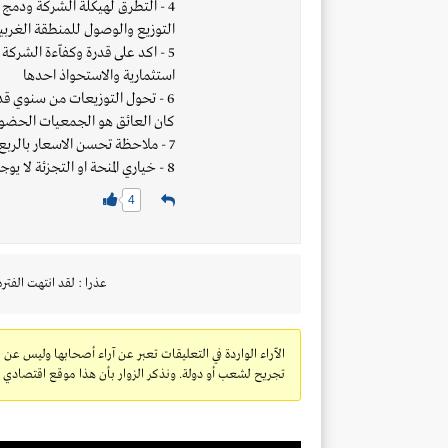
4 - التطرق لهيكلة الشركة ودمج
التوزيع والوصول للمنطقة الغربي
5 - اكد على قدرة وكفآءة الشرك
استثمارية والاستحواذ احدها
6 - تحول التوزيعات من سنوي قد
كان العائق هو الجمعيات الحضور
7 - ملاحظة تحسن الاسعار بالربع الثاني واحتمالية العودة للارباح كبيرة باذن الله
8 - خياري المنحة او التجزئة لا يوجد لهما حاجة وغير مطروحين حاليا
4
عذرا : لقد انتهت الفتره
الآراء الواردة في التعليقات تعبر عن آراء أصحابها وليس عن 
تجريح لشعب أو دولة. ونذكر الزوار بأن هذا موقع اقتصادي ولا