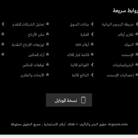
وابط سريعة
خريطة الرسوم البيانية
بيانات السوق
تحليل الشركات المتقدم
تقارير أرقام
المفكرة
مكرر الأرباح
البنوك
أرقام 100
توزيعات الارباح النقدية
الإسمنت
قائمة كبار الملاك
آراء المحللين
البتروكيماويات
القوائم المالية
توقعات المحللين
إحصائيات الإسمنت
النتائج المالية
الأبحاث والتقارير
نسخة الموبايل
Argaam.com حقوق النشر والتأليف © 2026، أرقام الاستثمارية , جميع الحقوق محفوظة