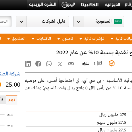
السعودية
يانات المالية
المؤشرات المالية
المحللون
الاكتتابات
الصناديق
ا
ة 10% عن عام 2022
1
شارك
شركة الصنا
ائية الأساسية - بي سي آي، في اجتماعها أمس، على توصية
25.00
مجلس الإدارة بتوزيع أرباح نقدية على المساهمين بنسبة 10 % من رأس المال (بواقع ريال واحد للسهم) وذلك عن
5 أيام
1 يوم
275 مليون ريال
25.4
27.5 مليون سهم
25.2
27.5 مليون ريال