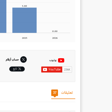
5.00
0.00
2025
2026
حساب أرقام
يوتيوب
تابِع
تعليقات
37