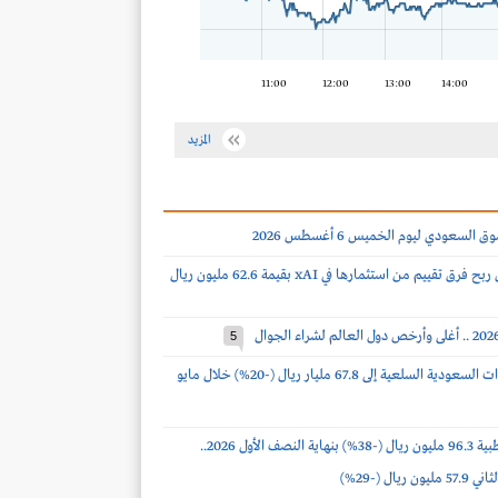
11:00
12:00
13:00
14:00
المزيد
لسعودي ليوم الخميس 6 أغسطس 2026
تقييم من استثمارها في xAI بقيمة 62.6 مليون ريال
5
انخفاض واردات السعودية السلعية إلى 67.8 مليار ريال (-20%) خلال مايو
أرباح فقيه الطبية 96.3 مليون ريال (-38%) بنهاية النصف الأول 2026..
 ريال (-29%)