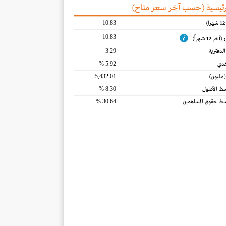
رئيسية (حسب آخر سعر متاح)‎
10.83
10.83
 12 شهراً)
3.29
لدفترية
5.92 %
قدي
5,432.01
(مليون)
8.30 %
سط الأصول
30.64 %
سط حقوق المساهمين