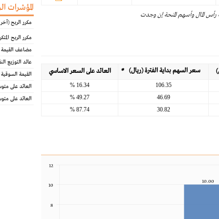
المؤشرات ال
 رأس المال وأسهم المنحة إن وجدت
مكرر الربح (آخر 12 شهرا)
مكرر الربح المتكرر (آخر
مضاعف القيمة ا
عائد التوزيع الن
سعر السهم بداية الفترة (ريال)
*
)
العائد على السعر الاساسي
القيمة السوقية 
16.34 %
106.35
العائد على متو
49.27 %
46.69
العائد على متو
87.74 %
30.82
12
10.00
10
8