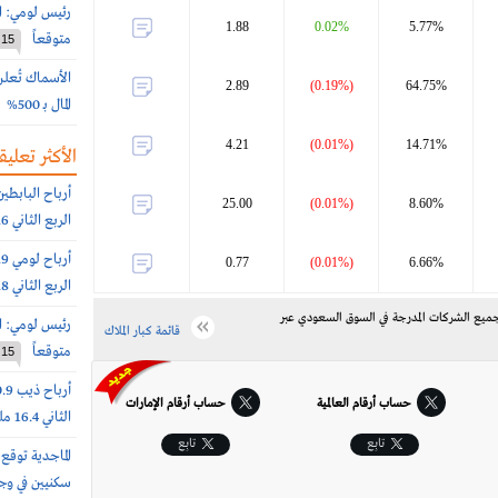
رئيس لومي: ا
1.88
0.02%
5.77%
متوقعاً
15
الأسماك تُعل
2.89
(0.19%)
64.75%
المال بـ 500%
4.21
(0.01%)
14.71%
الأكثر تعليقا
25.00
(0.01%)
8.60%
الربع الثاني 151.6 مليون ريال (+55%)
0.77
(0.01%)
6.66%
الربع الثاني 10.8 مليون ريال (-80%)
ك لجميع الشركات المدرجة في السوق السعودي عبر
رئيس لومي: ا
قائمة كبار الملاك
متوقعاً
15
حساب أرقام العالمية
حساب أرقام الإمارات‎
الثاني 16.4 مليون ريال (-66%)
تابِع
تابِع
سكنيين في وج