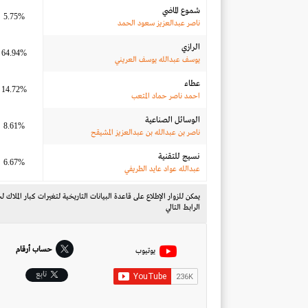
شموع الماضي
5.75%
ناصر عبدالعزيز سعود الحمد
الرازي
64.94%
يوسف عبدالله يوسف العريني
عطاء
14.72%
احمد ناصر حماد المتعب
الوسائل الصناعية
8.61%
ناصر بن عبدالله بن عبدالعزيز المشيقح
نسيج للتقنية
6.67%
عبدالله عواد عايد الطريفي
يمكن للزوار الإطلاع على قاعدة البيانات التاريخية لتغيرات كبار الملا
الرابط التالي
حساب أرقام
يوتيوب
تابِع