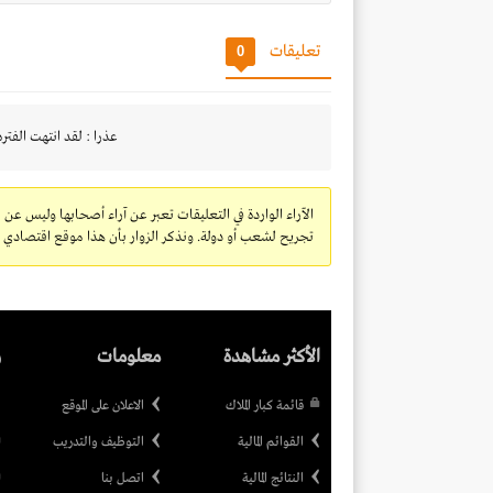
تعليقات
0
عذرا : لقد انتهت الفتره
الآراء الواردة في التعليقات تعبر عن آراء أصحابها وليس عن 
تجريح لشعب أو دولة. ونذكر الزوار بأن هذا موقع اقتصادي ولا
الأكثر مشاهدة
معلومات
ر
قائمة كبار الملاك
الاعلان على الموقع
القوائم المالية
التوظيف والتدريب
النتائج المالية
اتصل بنا