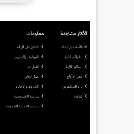
الأكثر مشاهدة
معلومات
ر
قائمة كبار الملاك
الاعلان على الموقع
القوائم المالية
التوظيف والتدريب
النتائج المالية
اتصل بنا
مكرر الأرباح
حول ارقام
آراء المستثمرين
الشروط والأحكام
المفكرة
سياسة الخصوصية
سياسة الروابط الخارجية