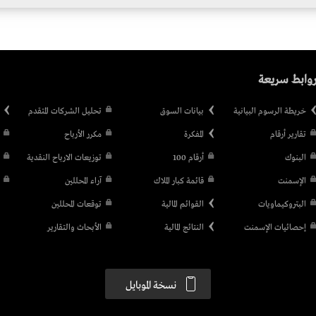
وابط سريعة
خريطة الرسوم البيانية
بيانات السوق
تحليل الشركات المتقدم
تقارير أرقام
المفكرة
مكرر الأرباح
البنوك
أرقام 100
توزيعات الارباح النقدية
الإسمنت
قائمة كبار الملاك
آراء المحللين
البتروكيماويات
القوائم المالية
توقعات المحللين
إحصائيات الإسمنت
النتائج المالية
الأبحاث والتقارير
نسخة الموبايل