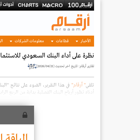
الأخبار
قطاعات
معلومات الشركات
الب
نظرة على أداء البنك السعودي للاستثمار وال
تقارير أرقام: تاريخ اخر تحديث (2026/04/21)
تلقي
"
أرقام
"
في هذا التقرير، الضوء على نتائج "البن
أدناه تطور أرباح البنك الفصلية بداية من الربع الراب
الباقة ا