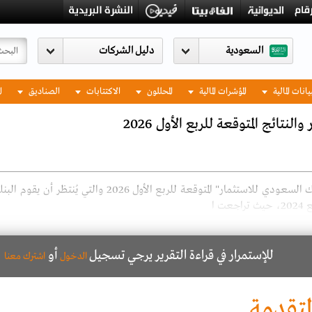
السعودية
يانات المالية
المؤشرات المالية
المحللون
الاكتتابات
الصناديق
ا
نتائج المتوقعة للربع الأول 2026
ك السعودي للاستثمار" المتوقعة للربع الأول
2026
والتي يُنتظر أن يقوم البن
ع
2024
،
حيث تراجعت ا
للإستمرار في قراءة التقرير يرجي تسجيل
أو
الدخول
اشترك معنا
لمتقدمة