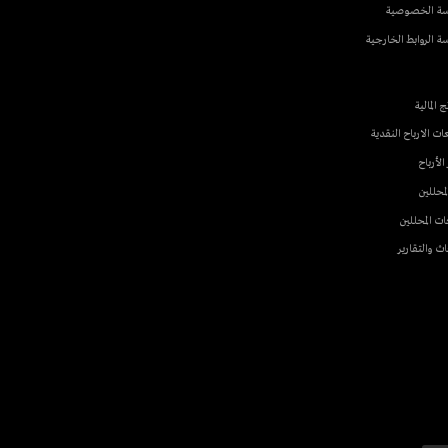
ريب
ام
صية
 الخارجية
 النقدية
ن
ير