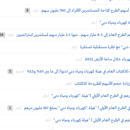
طرح المتاحة للمستثمرين الأفراد إلى 760 مليون سهم
8
أرقام
ئة كهرباء ومياه دبي"
أرقام
3.5 مليار سهم لمستثمرين استراتجيين
34
أرقام
ه دبي" مع نظرة مستقبلية مُستقرة
أرقام
البيان
اب العام في هيئة كهرباء ومياه دبي (ديوا) إلى ما بين 10% و12%
5
الخليج
يادة حجم الأسهم المطروحة للاكتتاب
أرقام
أرقام
لعام الأولي لـ "هيئة "كهرباء ومياه دبي" بمبلغ 367 مليون درهم
1
أرقام
أرقام