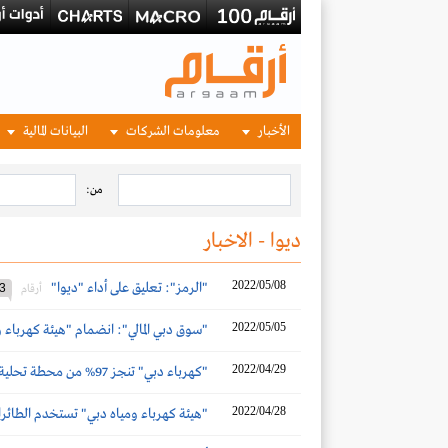
الأخبار
معلومات الشركات
البيانات المالية
من:
ديوا - الاخبار
2022/05/08
"الرمز": تعليق على أداء "ديوا"
3
أرقام
2022/05/05
"سوق دبي المالي": انضمام "هيئة كهرباء وميا
2022/04/29
"كهرباء دبي" تنجز 97% من محطة تحلية مياه البحر بتقنية التناضح العكسي
2022/04/28
"هيئة كهرباء ومياه دبي" تستخدم الطائرات ا