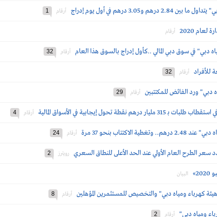
و3.05 درهم في أول يوم إدراج
1
أرقام
لعام 2020
أرقام
ه دبي" في سوق دبي المالي ..كأول إدراج بالسوق هذا العام
32
أرقام
32
أرقام
 دبي" ورد الفائض للمكتتبين
29
أرقام
قطة تحول إيجابية في الأسواق المالية
4
أرقام
لاكتتاب بنحو 37 مرة
24
أرقام
سعر الطرح العام الأولي عند الحد الأعلى للنطاق السعري
2
رويترز
2»
البيان
"هيئة كهرباء ومياه دبي" والتخصيص للمستثمرين المؤهلين
8
أرقام
باء ومياه دبي"
2
أرقام