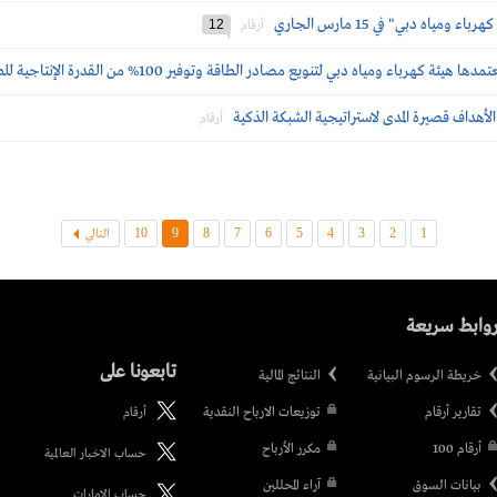
اه دبي" في 15 مارس الجاري
12
أرقام
 لتنويع مصادر الطاقة وتوفير 100% من القدرة الإنتاجية للطاقة من مصادر الطاقة النظيفة بحلول 2050
أرقام
10
9
8
7
6
5
4
3
2
1
التالي
وابط سريعة
تابعونا على
خريطة الرسوم البيانية
النتائج المالية
تقارير أرقام
توزيعات الارباح النقدية
أرقام
أرقام 100
مكرر الأرباح
حساب الاخبار العالمية
بيانات السوق
آراء المحللين
حساب الامارات