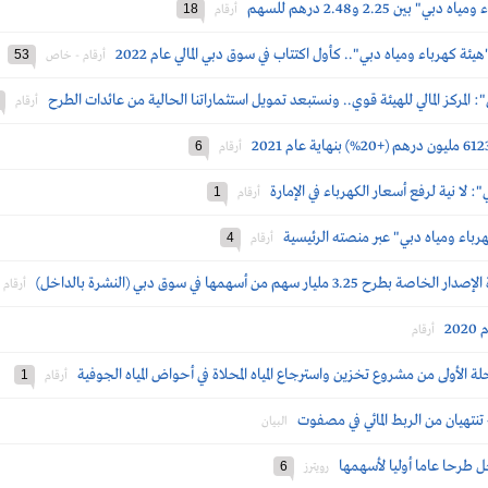
 2.25 و2.48 درهم للسهم
18
أرقام
53
أرقام - خاص
: المركز المالي للهيئة قوي.. ونستبعد تمويل استثماراتنا الحالية من عائدات الطرح
أرقام
6
أرقام
": لا نية لرفع أسعار الكهرباء في الإمارة
1
أرقام
هرباء ومياه دبي" عبر منصته الرئيسية
4
أرقام
هم من أسهمها في سوق دبي (النشرة بالداخل)
أرقام
20
أرقام
حلة الأولى من مشروع تخزين واسترجاع المياه المحلاة في أحواض المياه الجوفية
1
أرقام
تنتهيان من الربط المائي في مصفوت
البيان
 طرحا عاما أوليا لأسهمها
6
رويترز