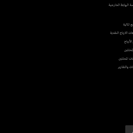
ام
صية
 الخارجية
 النقدية
ن
ير