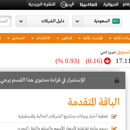
السعودية
يانات المالية
المؤشرات المالية
المحللون
الاكتتابات
الصناديق
ا
لتسويق
(جرير)
تاسي
(0.93 %)
(0.16)
17.1
للإستمرار في قراءة محتوى هذا القسم يرجي
ا
الباقة المتقدمة
تغطية أخبار وبيانات مشاريع الشركات الحالية والمستقبلية
رسوم بيانية تفاعلية لأسعار الأسهم والسلع والنقل البحري