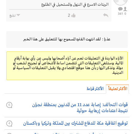
الريتات الاسرع في النزول والمستحيل في الطلوع
341
0
2
تبليغ
عذرا : لقد انتهت الفتره المسموح بها للتعليق على هذا الخبر
الآراء الواردة في التعليقات تعبر عن آراء أصحابها وليس عن رأي بوابة أرقام
المالية. وستلغى التعليقات التي تتضمن اساءة لأشخاص أو تجريح لشعب أو
دولة. ونذكر الزوار بأن هذا موقع اقتصادي ولا يقبل التعليقات السياسية أو
الدينية.
الأكثر تعليقاً
الأكثر قراءة
قوات التحالف: إصابة عدد 11 من المدنيين بمنطقة نجران
6
نتيجة اعتداءات إرهابية حوثية
توقيع اتفاقية مكة للدفاع المشترك بين المملكة وتركيا وباكستان
4