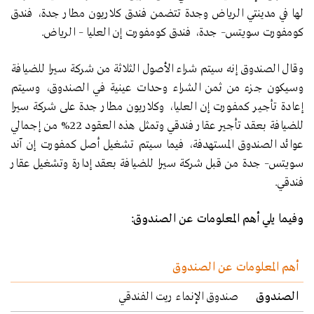
لها في مدينتي الرياض وجدة تتضمن فندق كلاريون مطار جدة، فندق
كومفورت سويتس– جدة، فندق كومفورت إن العليا – الرياض.
وقال الصندوق إنه سيتم شراء الأصول الثلاثة من شـركة سـيرا للضيافة
وسـيكون جـزء من ثمن الشراء وحدات عينية فـي الصنـدوق، وسـيتم
إعادة تأجيـر كمفـورت إن العليا، وكلاريون مطار جدة على شركة سيرا
للضيافة بعقـد تأجير عقار فندقي وتمثل هذه العقود 22% مـن إجمالي
عوائد الصندوق المسـتهدفة، فيما سـيتم تشـغيل أصل كمفورت إن آند
سـويتس– جدة مـن قبل شركة سـيرا للضيافة بعقد إدارة وتشغيل عقار
فندقي.
وفيما يلي أهم المعلومات عن الصندوق:
أهم المعلومات عن الصندوق
الصندوق
صندوق الإنماء ريت الفندقي