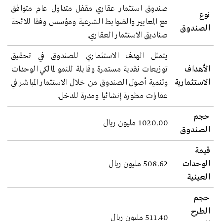
صندوق استثمار عقاري مقفل متداول عام متوافق
نوع
مع المعايير والضوابط الشرعية ومؤسس وفقا للائحة
الصندوق
صناديق الاستثمار العقاري.
يتمثل الهدف الاستثماري للصندوق في تحقيق
الأهداف
توزيعات نقدية مستمرة وقابلة للنمو لمالكي الوحدات
الاستثمارية
وتنمية أصول الصندوق من خلال الاستثمار المباشر في
عقارات مطورة إنشائيا ومدرة للدخل.
حجم
1020.00 مليون ريال
الصندوق
قيمة
الوحدات
508.62 مليون ريال
العينية
حجم
الطرح
511.40 مليون ريال