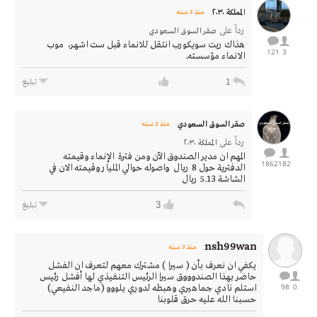
المملكة ٢٠٣٠
منذ 3 سنه
رداً على
صقر السوق السعودي
هذاك ريت سويكورب انتقل للانماء قبل ست اشهر، موب
121
3
الانماء مؤسسته.
1
تبليغ
صقر السوق السعودي
منذ 3 سنه
رداً على
المملكة ٢٠٣٠
المهم ان مدير الصندوق الآن ومن فترة الإنماء وقيمته
1862
182
الدفترية حول 8 ريال واصوله حوالي المليار وقيمته الان في
الشاشة 5.13 ريال
3
تبليغ
nsh99wan
منذ 3 سنه
يكفي ان نعرف بأن ( سيرا ) مشترك معهم لتعرف ان الفشل
حاضر بهذا الصندوووق سيرا الرئيس التنفيذي لها أفشل رئيس
98
0
استلم نادي جماهيري وهبطه لدوري يلووو (ماجد النفيعي)
حسبنا الله عليه حرق قلوبنا