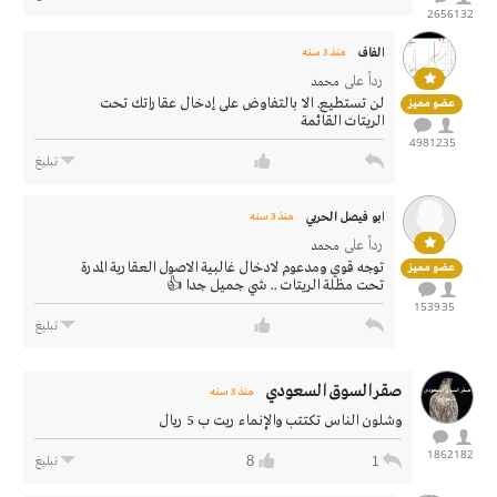
2656
132
الفاف
منذ 3 سنه
رداً على
محمد
لن تستطيع. الا بالتفاوض على إدخال عقاراتك تحت
عضو مميز
الريتات القائمة
4981
235
تبليغ
ابو فيصل الحربي
منذ 3 سنه
رداً على
محمد
توجه قوي ومدعوم لادخال غالبية الاصول العقارية المدرة
عضو مميز
تحت مظلة الريتات .. شي جميل جدا 👍
1539
35
تبليغ
صقر السوق السعودي
منذ 3 سنه
وشلون الناس تكتتب والإنماء ريت ب 5 ريال
1862
182
8
1
تبليغ