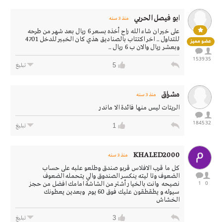
ابو فيصل الحربي
منذ 3 سنه
على خير ان شاء الله راح أخذه بسعر 6 ريال بعد شهر من طرحه
للتداول .. اخر اكتتاب بالصناديق هذي كان الخبير للدخل 4701
عضو مميز
وبعشر ريال والان ب 6 ريال ..
1539
35
5
تبليغ
مشراق
منذ 3 سنه
الريتات ليس منها فائدة الا ماندر
1845
32
1
تبليغ
KHALED2000
منذ 3 سنه
كل ما قرب الافلاس قربو صندق وطلعو علبه على حساب
الضعوف وتا ليته ينكسر الصندوق والي يتحمله الضعوف
1
0
نصيحه وانت بالخيار أشتر من الشاشة امامك افضل من حجز
سيوله و يطقطقون عليك فوق 60 يوم وبعدين يعطونك
الخشاش
3
تبليغ