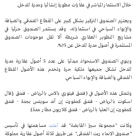
خلال الاستثمار المباشر في عقارات مطورة إنشائيا ومدرة للدخل.
ويعتزم الصندوق التركيز بشكل كبير على القطاع الفندقي والضيافة
والإيواء السياحي في استثماراته، وقد يستثمر الصندوق جزئيا في
مشاريع التطوير العقاري شريطة ألا تقل موجودات الصندوق
المستثمرة في أصول مدرة للدخل عن 75%.
وينوي الصندوق الاستحواذ مبدئيا على عدد 5 أصول عقارية مدرة
للدخل تشكل جميعها ملكية حرة وتخدم هذه الأصول القطاع
الفندقي والضيافة والإيواء السياحي.
وتتمثل هذه الأصول في (فندق فيتوري بالاس بالرياض – فندق رافال
اسكوت بالرياض – فندق كمفورت إن آند سويتس بجدة – فندق
كمفورت إن العليا بالرياض – فندق كلاريون مطار جدة).
وكانت "مجموعة سيرا القابضة" قد
مساهمتها في تأسيس
أعلنت
"صندوق الإنماء ريت الفندقي" عن طريق ثلاثة أصول عقارية مملوكة