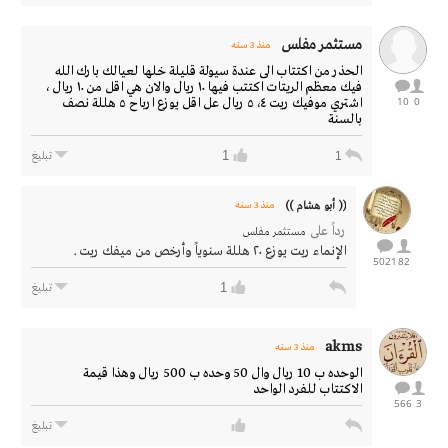
مستثمر مفلس
منذ 3 سنه
الحذر من اكتتاب الى عندة سيولة قليلة خلها لعيالك بارك الله
فيك معظم الريتات اكتتب فيها ١٠ ريال والان هي اقل من ١٠ ريال ،
10
0
اشتري موفيك ريت ٥،٤ ريال عل اقل يوزع ارباح ٥ هللة نصف
بالسنة
1
1
تبليغ
(( أبـو هشــام ))
منذ 3 سنه
رداً على
مستثمر مفلس
الإنماء ريت يوزع ٢٠ هللة سنوياً وأرخص من ميفك ريت .
5021
82
1
تبليغ
akms
منذ 3 سنه
الوحده ب 10 ريال وال 50 وحده ب 500 ريال وهذا قيمة
الاكتتاب للفرد الواحد
566
3
تبليغ