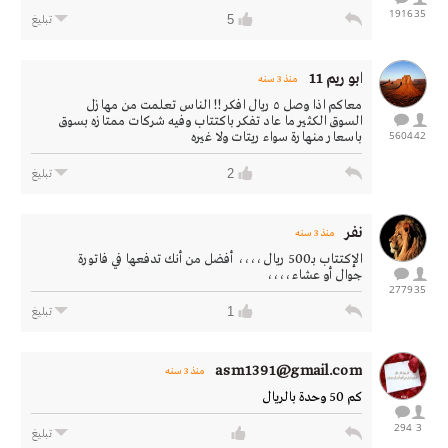
1916
35
5
تبليغ
ابو ريم 11
منذ 3 سنه
معاكم اذا وصل ٥ ريال افكر !! الناس تعلمت من مهازل
السوق الكثير ما عاد تفكر باكتتاب وفيه شركات ممتازه بسوق
5604
42
باسعار منهارة سواء ريتات ولا غيره
2
تبليغ
نفر
منذ 3 سنه
الإكتتاب بـ500 ريال ،،،، أفضل من أنك تدفعها في فاتورة
جوال أو عشاء ،،،،
2779
35
1
تبليغ
asm1391@gmail.com
منذ 3 سنه
كم 50 وحدة بالريال
294
3
تبليغ