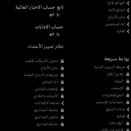
القوائم المالية
تابع حساب الاخبار العالمية
النتائج المالية
تابِع
مكرر الأرباح
آراء المستثمرين
حساب الامارات
المفكرة
تابِع
نظام تمييز الأعضاء
روابط سريعة
تحليل الشركات المتقدم
خريطة الرسوم البيانية
مكرر الأرباح
تقارير أرقام
توزيعات الارباح النقدية
البنوك
آراء المحللين
الإسمنت
توقعات المحللين
البتروكيماويات
الأبحاث والتقارير
إحصائيات الإسمنت
متابعة الاكتتابات
بيانات السوق
متابعة الصناديق
المفكرة
تحليل الصناديق
أرقام 100
متابعة المشاريع
قائمة كبار الملاك