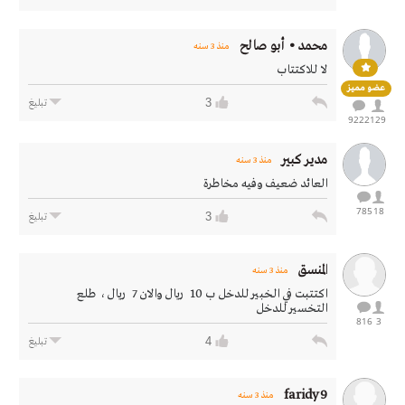
محمد • أبو صالح
منذ 3 سنه
لا للاكتتاب
عضو مميز
3
تبليغ
9222
129
مدير كبير
منذ 3 سنه
العائد ضعيف وفيه مخاطرة
785
18
3
تبليغ
المنسق
منذ 3 سنه
اكتتبت في الخبير للدخل ب 10 ريال والان 7 ريال ، طلع
التخسير للدخل
816
3
4
تبليغ
faridy9
منذ 3 سنه