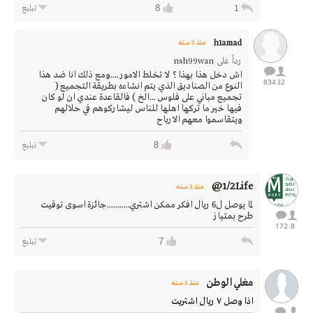
8
1
تبليغ
h1amad
منذ 3 سنه
رداً على
nsh99wan
اش دخل هذا بهذا ؟ لا تخلط الامور ....ومع ذلك انا ضد هذا
834
32
النوع من الصناديق الذي يتم انشاءه بطريقة التجميع (
تجميع مباني على فلوس ...الخ ) فالقاعدة عندي ان لو كان
فيها خير ما تركها اهلها للناس ليشاركوهم في حلالهم
ويتقاسموا معهم الارباح
8
تبليغ
1/2Life@
منذ 3 سنه
لما يوصل ل6 ريال افكر ممكن اشتري...........جائزة اسوى توقيت
طرح بمتياز
172
8
7
تبليغ
مغلي الوطن
منذ 3 سنه
اذا وصل ٧ ريال اشتريت