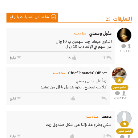
شاهد كل التعليقات بالموقع
التعليقات
25
مقبل ومعدي
منذ 3 سنه
اشتري ميفك ريت سهمين ب 10ريال
عن سهم في الإنماء ب 10 ريال
1021
15
5
1
تبليغ
Chief Financial Officer
منذ 3 سنه
رداً على
مقبل ومعدي
كلامك صحيح . بكرة يتداول باقل من عشره
عضو مميز
7082
351
تبليغ
محمد
منذ 3 سنه
‏شكلي بطرح عقاراتنا على شكل صندوق ريت
عضو مميز
2
تبليغ