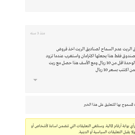
منذ 3 سنه
ق الريت عدم السماح لصناديق الريت اخذ قروض
لصندوق فقط هذا يجعلها اكثرامان واستغرب عندما تزود
بعض الصناديق رأس المال بسعر الوحدة اقل من 10 ريال ومع الأسف هذا حصل مع ريت
كتتب بسعر 10 ريال
 المسموح بها للتعليق على هذا الخبر
رأي بوابة أرقام المالية. وستلغى التعليقات التي تتضمن اساءة لأشخاص أو
 يقبل التعليقات السياسية أو الدينية.