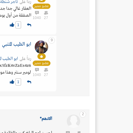
رداً على
تاجر شنطة
عضو مميز
العقار غالي جدا جدا 
الصفقة من أول يوم أ
1040
27
1
9
ابو الطيب المتنبي
رداً على
ابو الطيب الم
عضو مميز
ox5fzK4vZaEs4z6
لومير سنتر وهذا مو
1040
27
1
2
الادهم*