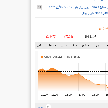
أرباح سينومي سنترز 588.2 مليون ريال بنهاية النصف الأول 2026..
10
مليون ريال
سواق
(0.70 %)
(75.98)
10,811.57
3 أشهر
6 أشهر
سنة
سنتين
5 سنوات
الكل
Close : 10811.57 | Aug 6, 15:20
10:00
11:00
12:00
13:00
14:00
1
المزيد