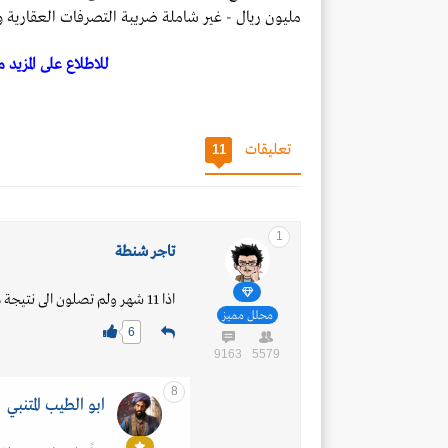
مليون ريال - غير شاملة ضريبة التصرفات العقارية
للاطلاع على المزيد
تعليقات
11
1
تاجر شنطة
اذا 11 شهر ولم تصلون الى نتيجة معناه الصفقة مستحيلة
محلل مميز
6
9163
5579
8
ابو الطيب المتنبي