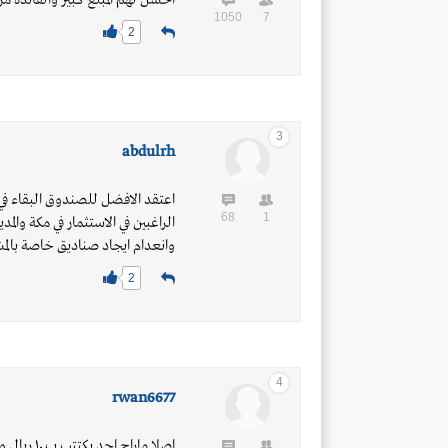
احسن لهم المبلغ كبير والفائدة مر
1050
7
2
3
abdulrh
اعتقد الافضل للصندوق البقاء في 
68
1
الراغبين في الاستثمار في مكة والم
وانعدام ايجاد صناديق خاصة بالم
2
4
rwan6677
اصلا ماراح احد يكتتب ب ١٠ ريال وسعر الوحده ٦ ريال