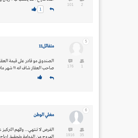
101
2
1
5
متفائل11
الصندوق مو قادر على قيمة العقار
176
1
صاحب العقار شاف انه ١١ شهر مافيه جديه
6
مغلي الوطن
الفرص لا تنتهي… والمهم التركيز 
1916
35
الهروج من الدوامة وتحقيق ارباح