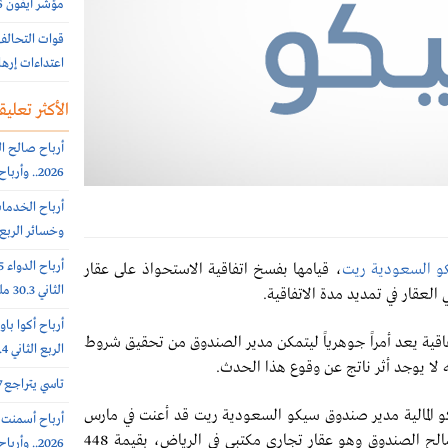
مؤشر أيفون 2026 .. أغلى وأرخص دول العالم لشراء الجوال
اعتداءات إرها
الأكثر تعليقا
2026.. وأرباح الربع الثانى 6.4 مليون ريال (-64%)
وخسائر الربع الثاني 56.6
و السعودية ريت
، قيامها بفسخ اتفاقية الاستحواذ على عقار
الثاني 30.3 مليون ريال (-65%)
العقار في تمديد مدة الاتفاقية.
تفاقية يعد أمراً جوهرياً ليتمكن مدير الصندوق من تحقيق شروط
الربع الثاني 308.4 مليون ريال
 لا يوجد أثر ناتج عن وقوع هذا الحدث.
تاسي يتراجع 0.7% عند 10812 نقطة.. بتداولات 5.7 مليار ريال
 المالية مدير صندوق سيكو السعودية ريت قد أعنت في مارس
2022 توقيع اتفاقية للاستحواذ على عقار جديد لصالح الصندوق وهو عقار تجاري مكتبي في الرياض، بقيمة 448
2026.. وأرباح الربع الثاني 102 مليون ريال (+7%)