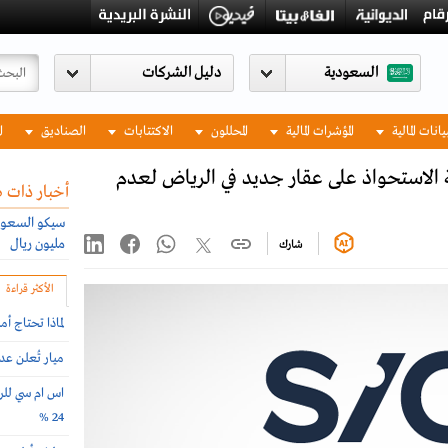
السعودية
يانات المالية
المؤشرات المالية
المحللون
الاكتتابات
الصناديق
ا
الاستحواذ على عقار جديد في الرياض لعدم
أخبار ذات 
مليون ريال
شارك
الأكثر قراءة
لماذا تحتاج أ
ميار تُعلن ع
اس ام سي للرع
24 %