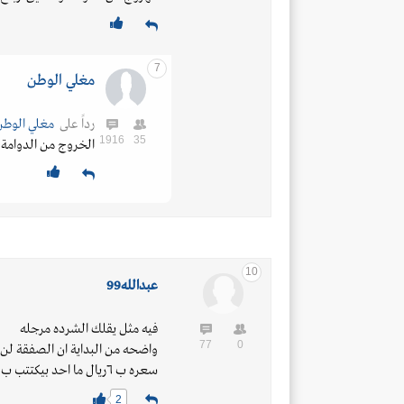
7
مغلي الوطن
رداً على
مغلي الوطن
1916
35
الخروج من الدوامة
10
عبدالله99
فيه مثل يقلك الشرده مرجله
77
0
واضحه من البداية ان الصفقة لن 
سعره ب ٦ريال ما احد بيكتتب ب ١٠ريال
2