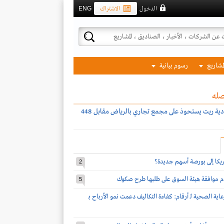
الدخول
الاشتراك
ENG
لمشاريع
رسوم بيانية
صله
سيكو السعودية ريت يستحوذ على مجمع تجاري بالرياض مقابل 448
مريكا إلى بورصة أسهم جديدة؟
2
دم موافقة هيئة السوق على طلبها طرح صكوك
5
اية الصحية لـ أرقام: كفاءة التكاليف دعمت نمو الأرباح بـ