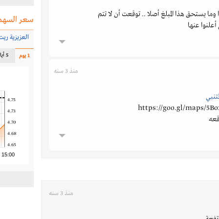
وما يستحق هذا المبلغ أصلا .. توقعت أن لا تتم
سعر السهم
علنوا عنها
العزيزية ريت
5 أيام
1 يوم
منذ 3 سنه
تنبي
4.75
https://goo.gl/maps/5B
4.73
قعه
4.70
4.68
4.65
15:00
منذ 3 سنه