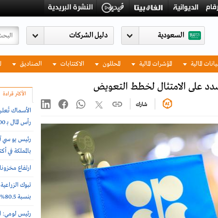
السعودية
يانات المالية
المؤشرات المالية
المحللون
الاكتتابات
الصناديق
ا
دد على الامتثال لخطط التعويض
الأكثر قراءة
شارك
الأسماك تُعلن
رأس المال بـ 500%
رئيس يو سي آ
بالمملكة في أ
ارتفاع مخزونات النفط
تبوك الزراعي
بنسبة 80.5%
رئيس لومي: ا