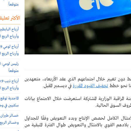
متوقعاً
الأكثر تعليقا
وأرباح الربع الثاني 151.6 مليون
وأرباح الربع الثاني 10.8 مليون
رئيس لومي: ا
متوقعاً
فط دون تغيير خلال اجتماعهم الذي عقد الأربعاء، متعهدين
مًا نحو خطط
تخفيف القيود المقررة
في ديسمبر المقبل.
وأرباح الربع الثاني 16.4 مليون
 المراقبة الوزارية المشتركة استعرضت خلال الاجتماع بيانات
سكنيين في وج
امتثال الكامل لحصص الإنتاج وبدء التعويض وفقًا للجداول
وخسائر الربع الثاني 40.6
بلادهم القوي بالامتثال والتعويض طوال الفترة المتبقية من