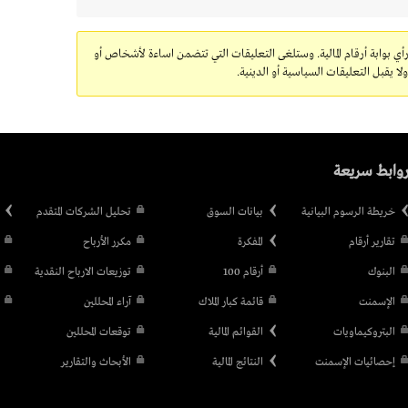
رأي بوابة أرقام المالية. وستلغى التعليقات التي تتضمن اساءة لأشخاص أو
 يقبل التعليقات السياسية أو الدينية.
وابط سريعة
خريطة الرسوم البيانية
بيانات السوق
تحليل الشركات المتقدم
تقارير أرقام
المفكرة
مكرر الأرباح
البنوك
أرقام 100
توزيعات الارباح النقدية
الإسمنت
قائمة كبار الملاك
آراء المحللين
البتروكيماويات
القوائم المالية
توقعات المحللين
إحصائيات الإسمنت
النتائج المالية
الأبحاث والتقارير