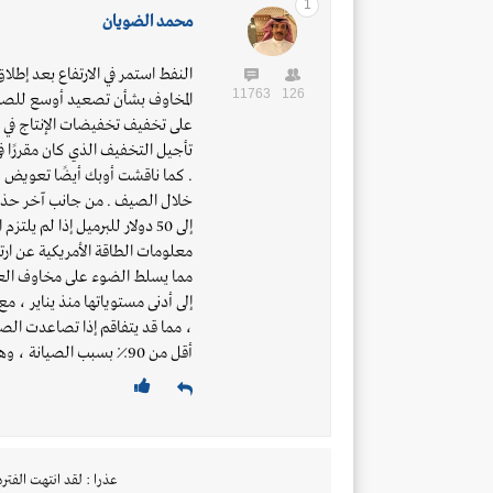
1
محمد الضويان
النفط استمر في الارتفاع بعد إطلا
11763
126
المخاوف بشأن تصعيد أوسع للصرا
على تخفيف تخفيضات الإنتاج في 
تأجيل التخفيف الذي كان مقررًا في
. كما ناقشت أوبك أيضًا تعويض 
خلال الصيف . من جانب آخر حذر
إلى 50 دولار للبرميل إذا لم ي
مما يسلط الضوء على مخاوف العر
إلى أدنى مستوياتها منذ يناير ، م
، مما قد يتفاقم إذا تصاعدت الصر
أقل من 90٪ بسبب الصيانة ، وهو أدنى مستوياتها منذ أبريل .
عذرا : لقد انتهت الفتره