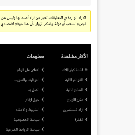
الآراء الواردة في التعليقات تعبر عن آراء أصحابها وليس عن 
تجريح لشعب أو دولة. ونذكر الزوار بأن هذا موقع اقتصادي ولا
الأكثر مشاهدة
معلومات
ر
قائمة كبار الملاك
الاعلان على الموقع
القوائم المالية
التوظيف والتدريب
النتائج المالية
اتصل بنا
مكرر الأرباح
حول ارقام
آراء المستثمرين
الشروط والأحكام
المفكرة
سياسة الخصوصية
سياسة الروابط الخارجية