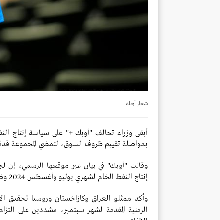
شعار أوبك
أبقى وزراء تحالف "أوبك +" على سياسة إنتاج الن
بمواصلة تقييم ظروف السوق، لتمضي المجموعة قد
وقالت "أوبك" في بيان عبر موقعها الرسمي، إن لجنة
إنتاج النفط الخام لشهري يوليو وأغسطس 2024 وظروف السوق الحالية.
وأكد ممثلو العراق وكازاخستان وروسيا تحقيق ال
الزمنية المقدمة لشهر سبتمبر، مشددين على التزام 