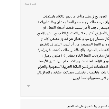
منذ 1 سنه
ق الصواريخ في وقت متأخر من يوم الثلاثاء واستمرّت
ع ، ومع ذلك تراجع سعر النفط بعد أن وافقت أوبك +
ديسمبر ، بعد تأخير بسبب ضعف أسعار النفط . تم
 الأصل في أكتوبر خلال الاجتماع الافتراضي الشهر الماضي
كازاخستان وروسيا والعراق عن تجاوز حصص الإنتاج
 وزير النفط السعودي من أن أسعار النفط قد تنخفض
لتزم الأعضاء بالحدود . بالإضافة إلى ذلك ، كشف تقرير إدارة
معلومات الطاقة الأمريكية عن ارتفاع مخزونات النفط الخام بمقدار 3.9 مليون برميل ،
ض الزائد . انخفضت واردات الخام من الشرق الأوسط
ع انخفاضات كبيرة من المملكة العربية السعودية والعراق
اعات الإقليمية . انخفضت معدلات استخدام المصافي إلى
 المسموح بها للتعليق على هذا الخبر