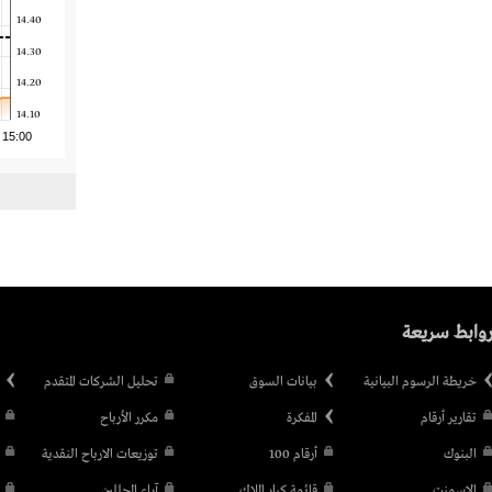
14.40
14.30
14.20
14.10
15:00
وابط سريعة
خريطة الرسوم البيانية
بيانات السوق
تحليل الشركات المتقدم
تقارير أرقام
المفكرة
مكرر الأرباح
البنوك
أرقام 100
توزيعات الارباح النقدية
الإسمنت
قائمة كبار الملاك
آراء المحللين