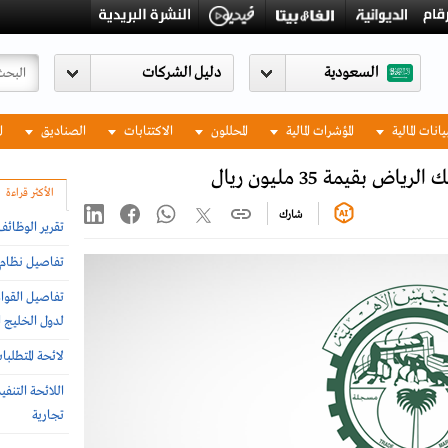
السعودية
يانات المالية
المؤشرات المالية
المحللون
الاكتتابات
الصناديق
ا
قيمة 35 مليون ريال
الأكثر قراءة
شارك
تقرير الوظائ
تفاصيل نظام إ
تفاصيل القواع
لدول الخليج ا
لائحة المتطلب
اللائحة التنف
تجارية