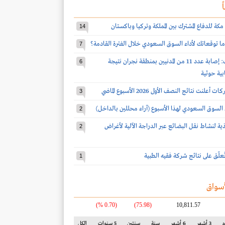
ً
مكة للدفاع المشترك بين المملكة وتركيا وباكستان
14
ا توقعاتك لأداء السوق السعودي خلال الفترة القادمة؟
7
قوات التحالف: إصابة عدد 11 من المدنيين بمنطقة نجران نتيجة
6
بية حوثية
3
 السوق السعودي لهذا الأسبوع (آراء محللين بالداخل)
2
يذية لنشاط نقل البضائع عبر الدراجة الآلية لأغراض
2
 تُعلّق على نتائج شركة فقيه الطبية
1
سواق
(0.70 %)
(75.98)
10,811.57
3 أشهر
6 أشهر
سنة
سنتين
5 سنوات
الكل