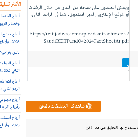
الأكثر تعليقا
ويمكن الحصول على نسخة من البيان من خلال المرفقات
أو الموقع الإلكتروني لمدير الصندوق، كما في الرابط التالي:
وخسائر الربع الثاني 56.6
https://reit.jadwa.com/uploads/attachments/
SaudiREITFundQ42024FactSheetAr.pdf
2026.. وأرباح الربع الثانى 6.4 مليون ريال (-64%)
تاسي يتراجع 0.7% عند 10812 نقطة.. بتداولات 5.7 مليار ريال
-
الثاني 30.3 مليون ريال (-65%)
الربع الثاني 308.4 مليون ريال
شاهد كل التعليقات بالموقع
وأرباح الربع الثاني 385.7 
2026.. وأرباح الربع الثاني 31.3 مليون ريال (+45%)
 المسموح بها للتعليق على هذا الخبر