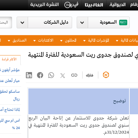
السعودية
يانات المالية
المؤشرات المالية
المحللون
الاكتتابات
الصناديق
ا
ي لصندوق جدوى ريت السعودية للفترة المنتهية
الأكثر قراءة
مؤشر أيفون 2026 .. أغلى وأرخص دول العالم لشراء الجوال
شارك
ميار تُعلن ع
ريال
توضيح
لماذا تحتاج أ
تعلن شركة جدوى للاستثمار عن إتاحة البيان الربع
اس ام سي للرع
سنوي لصندوق جدوى ريت السعودية للفترة المنتهية في
24 %
31/12/2024م.