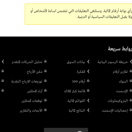
رأي بوابة أرقام المالية. وستلغى التعليقات التي تتضمن اساءة لأشخاص أو
 يقبل التعليقات السياسية أو الدينية.
وابط سريعة
خريطة الرسوم البيانية
بيانات السوق
تحليل الشركات المتقدم
تقارير أرقام
المفكرة
مكرر الأرباح
البنوك
أرقام 100
توزيعات الارباح النقدية
الإسمنت
قائمة كبار الملاك
آراء المحللين
البتروكيماويات
القوائم المالية
توقعات المحللين
إحصائيات الإسمنت
النتائج المالية
الأبحاث والتقارير