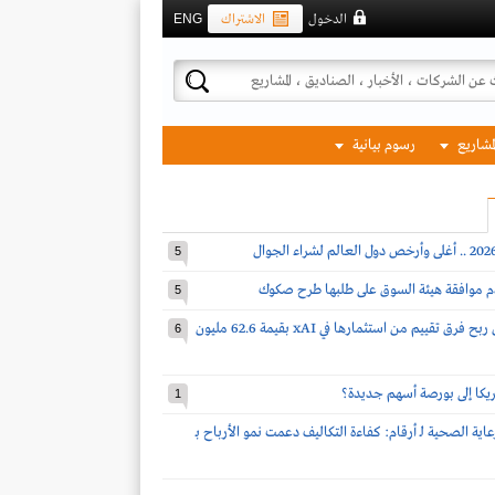
الدخول
الاشتراك
ENG
لمشاريع
رسوم بيانية
5
دم موافقة هيئة السوق على طلبها طرح صكوك
5
ساسكو تحقق ربح فرق تقييم من استثمارها في xAI بقيمة 62.6 مليون
6
مريكا إلى بورصة أسهم جديدة؟
1
اية الصحية لـ أرقام: كفاءة التكاليف دعمت نمو الأرباح بـ