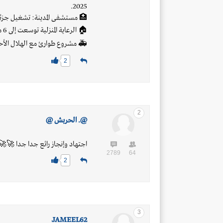
2025.
🏥 مستشفى المدينة: تشغيل جزئي بـ48 سرير و30 عيادة و50 ط
🏠 الرعاية المنزلية توسعت إلى 6 مدن، وعدد المستفيدين تضاعف إلى 86 ألف.
🚑 مشروع طوارئ مع الهلال الأحمر: 725 فريق، 3500 مسعف، 30 سيار
2
2
@. الحربش @
اجتهاد وإنجاز رائع جدا جدا 🚀
2789
64
2
3
JAMEEL62