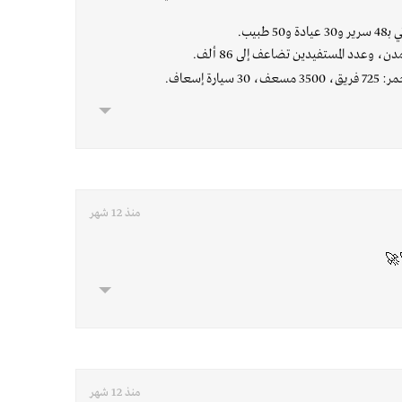
بيب.
ة إسعاف.
منذ 12 شهر
🚀
منذ 12 شهر