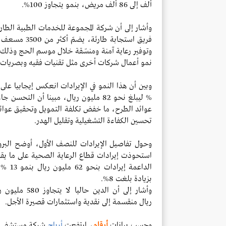
ألف إلى 86 ألف مريض، بنمو يتجاوز 100%.
وأشار إلى أن شرك
ة المجموعة للخدمات الطبية الطار
و
توفير رعاية آمنة ومنسّقة خلال موسم الحج وذلك 
نمو أعمال شركات أخرى مثل تقنيات فقيه وبصريات 
% ليبلغ
نحو 82 مليون ريال، مبينا أن التحس
عوائد الطرح، ما
خفض تكلفة التمويل وتحقيق عوائد م
تحسين الكفاءة التشغيلية
وتقليل الهدر.
وحول تفاصيل الإيرادات للنصف الأول، أوضح البروفي
استحوذت إيرادات قطاع الرعاية الصحية على ما يقارب 1.4 مليار ريال منها بنمو 14 %، في ح
بزيادة
بلغت 8%.
ريال
منقسمة إلى نقدية واستثمارات قصيرة الأجل.
وحسب بيانات
أرقام
، ارتفعت
أرباح