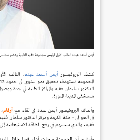
أيمن أسعد عبده النائب الأول لرئيس مجموعة فقيه الطبية وعضو مجلس ا
كشف البروفيسور
أيمن أسعد عبده
، النائب الأ
المجموعة
الدكتور
سليمان فقيه والمراكز الطبية في جدة ووصو
مستشفى المدينة
المنورة.
وأضاف البروفيسور أيمن عبده في لقاء مع
أرقام
، 
في
العوالي – مكة المكرمة ومركز الدكتور سلمان فقيه 
فقيه،
والذي سيسهم في رفع الطاقة الاستيعابية إلى أكثر من 3 آلاف ط