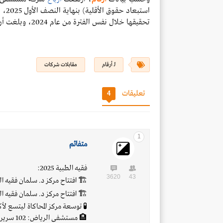
استبعاد
تحقيقها خلال نفس الفترة من عام 2024، وبلغت أرباح الربع الثاني 82.1 مليون ريال
لـ أرقام
مقابلات شركات
تعليقات
4
1
متفائم
فقيه الطبية 2025:
3620
43
🏗️ افتتاح مركز د. سلمان فقيه ال
🏗️ افتتاح مركز د. سلمان فقيه ال
🧪 توسعة مركز المحاكاة ليتسع لأكثر من 00