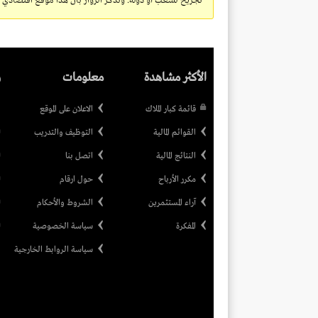
تجريح لشعب أو دولة. ونذكر الزوار بأن هذا موقع اقتصادي ولا
الأكثر مشاهدة
معلومات
ر
قائمة كبار الملاك
الاعلان على الموقع
القوائم المالية
التوظيف والتدريب
النتائج المالية
اتصل بنا
مكرر الأرباح
حول ارقام
آراء المستثمرين
الشروط والأحكام
المفكرة
سياسة الخصوصية
سياسة الروابط الخارجية