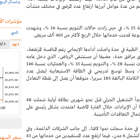
وخسائر الربع الثاني 40.6
دعم من عدة عوامل أبرزها ارتفاع عدد المرضى في مختلف منشآت
مؤشرات الأ
وبين أن عدد زيارات العيادات الخارجية ارتفع بنسبة 15 %، في حين زادت حالات التنويم بنسبة 16 %، وشهدت
تاسي
5 أيام
1 يوم
 الطبية في جدة واصلت أداءها الإيجابي رغم المنافسة
المرتفعة،
دخل عامه
والعمليات بنسبة
146
ما بلغت نسبة إشغال الأسرّة نحو 65 %، وسط توسع تدريجي في الطاقة الاستيعابية ليصل عدد
10,900.00
المرخصة حاليا إلى 102 سرير من أصل الطاقة الكاملة البالغة 185 سريرا، متوقعا أن يصل إلى نقطة التعادل
10,875.00
10,850.00
10,825.00
وفيما يخص مستشفى المدينة المنورة، أشار إلى أنه بدأ التشغيل الجزئي قبل نحو شهرين بطاقة أولية شملت 48
10,800.00
 ويضم حاليا نحو 50 طبيباً، مبينا أن الإيرادات خلال الفترة الماضية اعتمدت بشكل رئيسي على
5:00
تمال التعاقدات التأمينية.
ة في جدة سجلت نموا لافتا، إلى جانب الشركات الداعمة، وفي
شركة الرعاية الصحية المنزلية التي توسعت لتشمل 6 مدن، فيما ارتفع عدد المستفيدين من خدماتها من 43
سعر السهم