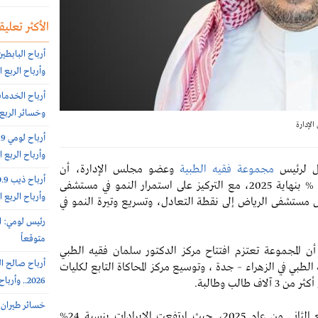
الأكثر تعليقا
وأرباح الربع الثاني 151.6 مليون
وخسائر الربع الثاني 56.6
لإدارة
وأرباح الربع الثاني 10.8 مليون
ول لرئيس
مجموعة فقيه الطبية
وعضو مجلس الإدارة، أن
تستهدف تحقيق نمو سنوي في حدود 12 % بنهاية 2025، مع التركيز على استمرار النمو في مستشفى
وأرباح الربع الثاني 16.4 مليون
ل مستشفى الرياض إلى نقطة التعادل، وتسريع وتيرة النمو في
رئيس لومي: ا
متوقعاً
أن المجموعة تعتزم افتتاح مركز الدكتور سلمان فقيه الطبي
الطبي في الزهراء – جدة ، وتوسيع مركز المحاكاة التابع لكليات
2026.. وأرباح الربع الثانى 6.4 مليون ريال (-64%)
الب وطالبة.
وأوضح أن المجموعة سجلت أداء قويا خلال الربع الثاني من عام 2025، حيث ارتفعت الإيرادات بنسبة 24%