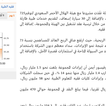
فقيه الطبية
ئة نفّذت مشروعا مع هيئة الهلال الأحمر السعودي لتوفير
725
5 أيام
1 يوم
فريق استجابة طارئة، يضمّ أكثر من 3500 مسعف، بالإضافة إلى 30 سيارة إسعاف، لتقديم خدمات طبية طارئة
من خلال ترسية عقد تشغيل بين الهيئة والمجموعة، إضافة إلى
فقيه.
35.75
وبين أن هذا النمو في الإيرادات انعكس إيجابيا على الربحية، حيث ارتفع صافي الربح العائد للمساهمين بنسبة 73
ن جاء نتيجة نمو الإيرادات، سداد معظم ديون الشركة باستخدام
35.50
ن السيولة المتاحة في استثمارات قصيرة الأجل، بالإضافة إلى
35.25
35.00
15:00
سور أيمن أن إيرادات المجموعة بلغت نحو 1.5
مليار ريال،
ين سجلت
الشركات
الداعمة إيرادات بنحو 62 مليون ريال بنمو 13 %، وإيرادات كليات فقيه للعلوم الطبية نحو 58 مليون ريال،
وأشار إلى أن الدين حاليا لا يتجاوز 580 مليون ريال تقريبا، فيما يبلغ النقد في المجموعة حوالي 470 مليون
شركة مستشفى الدكتور سليمان عبد القادر فقيه، إلى 154.3 مليون ريال (بعد