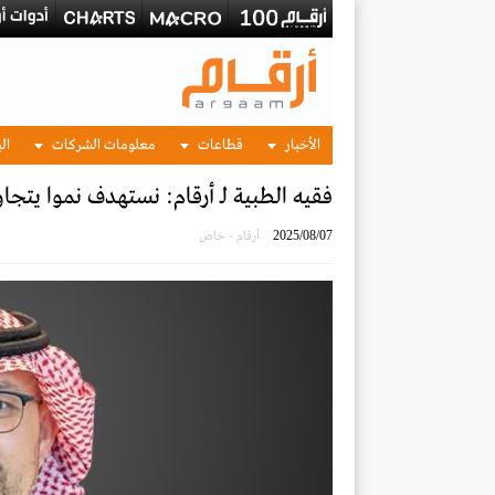
الأخبار
قطاعات
معلومات الشركات
الب
فقيه الطبية لـ أرقام: نستهدف نموا يتجاوز 12% في 2025 بدعم من التوسعات الج
2025/08/07
أرقام - خاص