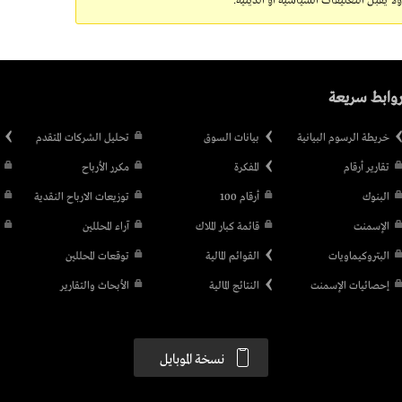
 يقبل التعليقات السياسية أو الدينية.
وابط سريعة
خريطة الرسوم البيانية
بيانات السوق
تحليل الشركات المتقدم
تقارير أرقام
المفكرة
مكرر الأرباح
البنوك
أرقام 100
توزيعات الارباح النقدية
الإسمنت
قائمة كبار الملاك
آراء المحللين
البتروكيماويات
القوائم المالية
توقعات المحللين
إحصائيات الإسمنت
النتائج المالية
الأبحاث والتقارير
نسخة الموبايل