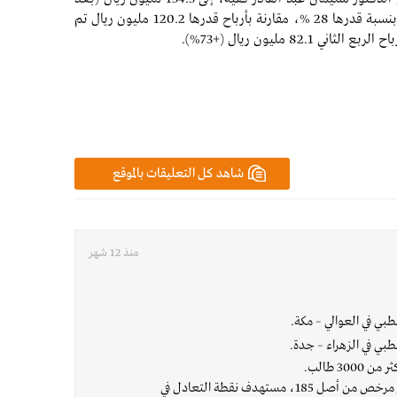
حقوق الأقلية) بنهاية النصف الأول 2025، بنسبة قدرها 28 %، مقارنة بأرباح قدرها 120.2 مليون ريال تم
(+73%).
شاهد كل التعليقات بالموقع
منذ 12 شهر
طبي في العوالي – مكة.
طبي في الزهراء – جدة.
30 طالب.
🏨 مستشفى الرياض: 102 سرير مرخص من أصل 185، مستهدف نقطة التعادل في