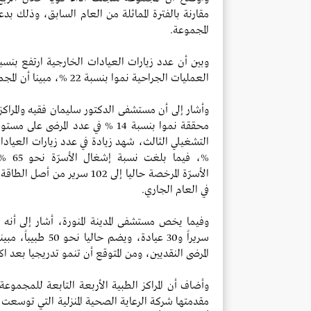
مقارنة
بالفترة المماثلة من العام السابق، وذلك ب
المجموعة.
العمليات
الجراحية نموا بنسبة 22 %، مبينا أن المجموعة قدمت خدماتها خلال الربع لأكثر من 465 ألف مريض.
وأشار إلى أن مستشفى الدكتور سليمان فقيه والمراكز
محققة نموا بنسبة 14 % في عدد المرضى على مستوى مرافق جدة، مضيفا أن مستشفى الرياض، الذي
التشغيلي الثالث، شهد زيادة في عدد زيارات العيادات بنسبة 28 %، والتنويم بنسبة 33 %، 
%، في
الأسرّة
في
العام الجاري.
سريراً و30 عيادة،
المرضى النقديين، ومن المتوقع أن تنمو تدريجيا بعد اك
وأضاف أن المراكز الطبية الأربعة التابعة للمجموع
مقدمتها