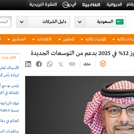
السعودية
يانات المالية
المؤشرات المالية
المحللون
الاكتتابات
الصناديق
ا
ديدة
الأكثر قراءة
شارك
الأسماك تُعل
لزيادة رأس المال بـ
رئيس يو سي آ
بالمملكة في أ
تبوك الزراعي
بنسبة 80.5%
العالم في دقا
مناقشات السوق ا