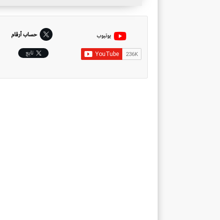
حساب أرقام
يوتيوب
تابِع