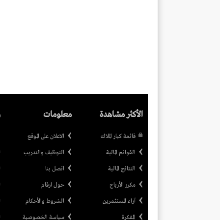
الأكثر مشاهدة
معلومات
ر
قائمة كبار الملاك
الاعلان على الموقع
القوائم المالية
التوظيف والتدريب
النتائج المالية
اتصل بنا
مكرر الأرباح
حول ارقام
آراء المستثمرين
الشروط والأحكام
المفكرة
سياسة الخصوصية