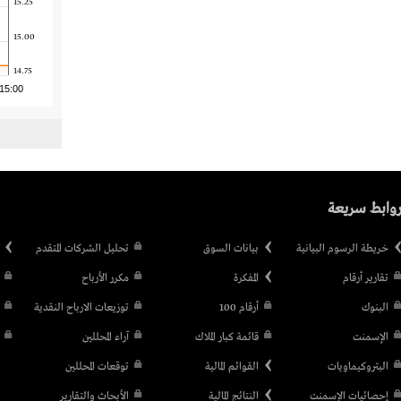
15.25
15.00
14.75
15:00
وابط سريعة
خريطة الرسوم البيانية
بيانات السوق
تحليل الشركات المتقدم
تقارير أرقام
المفكرة
مكرر الأرباح
البنوك
أرقام 100
توزيعات الارباح النقدية
الإسمنت
قائمة كبار الملاك
آراء المحللين
البتروكيماويات
القوائم المالية
توقعات المحللين
إحصائيات الإسمنت
النتائج المالية
الأبحاث والتقارير