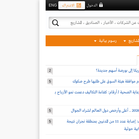
الدخول
الاشتراك
ENG
لمشاريع
رسوم بيانية
مريكا إلى بورصة أسهم جديدة؟
2
دم موافقة هيئة السوق على طلبها طرح صكوك
5
اية الصحية لـ أرقام: كفاءة التكاليف دعمت نمو الأرباح بـ
5
قوات التحالف: إصابة عدد 11 من المدنيين بمنطقة نجران نتيجة
5
بية حوثية