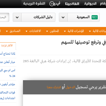
السعودية
يانات المالية
المؤشرات المالية
المحللون
الاكتتابات
الصناديق
ا
هرفي وترفع توصيتها للسهم
الأكثر قراءة
لماذا تحتاج أ
أحد مطاعم شركة هرفي للخدمات الغذائية قالت شركة المتحدة للأوراق المالية، إن إيرادات شركة هرفي البالغة 285
ميار تُعلن ع
اس ام سي للرع
24 %
مؤشر أيفون 2026 .. أغلى وأرخص دول العالم لشراء الجوال
لتقرير يرجي تسجيل
أو
الدخول
اشترك معنا
اعتداءات إرها