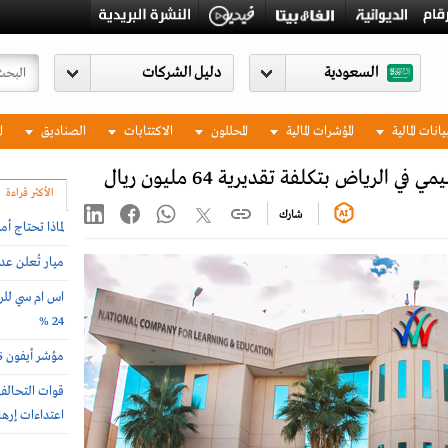
السعودية
يانات المالية
المؤشرات المالية
المحللون
الاكتتابات
الصناديق
ا
لرياض بتكلفة تقديرية 64 مليون ريال
الأكثر قراءة
شارك
لماذا تحتاج أ
ميار تُعلن ع
اس ام سي للرع
24 %
مؤشر أيفون 2026 .. أغلى وأرخص دول العالم لشراء الجوال
اعتداءات إرها