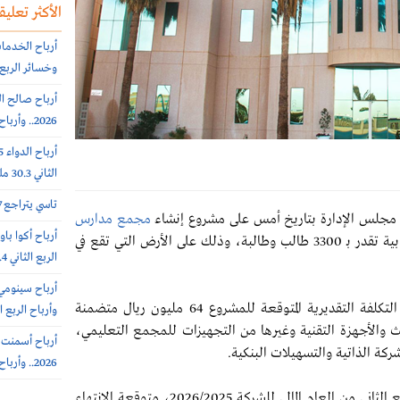
الأكثر تعليقا
وخسائر الربع الثاني 56.6
2026.. وأرباح الربع الثانى 6.4 مليون ريال (-64%)
الثاني 30.3 مليون ريال (-65%)
تاسي يتراجع 0.7% عند 10812 نقطة.. بتداولات 5.7 مليار ريال
مجلس الإدارة بتاريخ أمس على مشروع إنشاء
مجمع مدارس
(المجمع التعليمي) بطاقة استيعابية تقدر بـ 3300 طالب وطالبة، وذلك على الأرض التي تقع في
الربع الثاني 308.4 مليون ريال
وقالت الشركة في بيان لها على تداول، ان إجمالي التكلفة التقديرية المتوقعة للمشروع 64 مليون ريال متضمنة
وأرباح الربع الثاني 385.7 
يث والأجهزة التقنية وغيرها من التجهيزات للمجمع التعليمي،
شركة الذاتية والتسهيلات البنكية.
2026.. وأرباح الربع الثاني 102 مليون ريال (+7%)
وأضافت أن تاريخ البدء في إنشاء المشروع خلال الربع الثاني من العام المالي للشركة 2026/2025، متوقعة الانتهاء