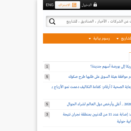
الدخول
الاشتراك
ENG
لمشاريع
رسوم بيانية
مريكا إلى بورصة أسهم جديدة؟
1
دم موافقة هيئة السوق على طلبها طرح صكوك
5
اية الصحية لـ أرقام: كفاءة التكاليف دعمت نمو الأرباح بـ
5
قوات التحالف: إصابة عدد 11 من المدنيين بمنطقة نجران نتيجة
3
بية حوثية