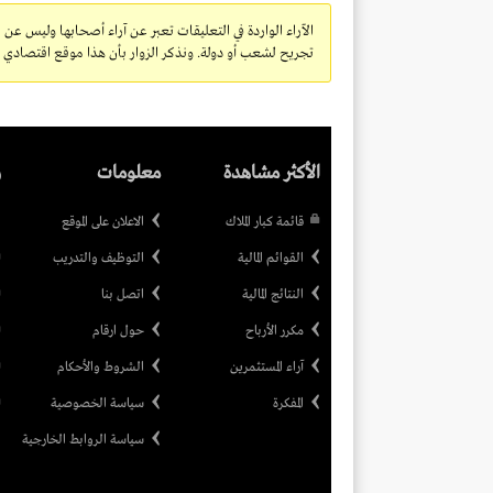
الآراء الواردة في التعليقات تعبر عن آراء أصحابها وليس عن 
تجريح لشعب أو دولة. ونذكر الزوار بأن هذا موقع اقتصادي ولا
الأكثر مشاهدة
معلومات
ر
قائمة كبار الملاك
الاعلان على الموقع
القوائم المالية
التوظيف والتدريب
النتائج المالية
اتصل بنا
مكرر الأرباح
حول ارقام
آراء المستثمرين
الشروط والأحكام
المفكرة
سياسة الخصوصية
سياسة الروابط الخارجية