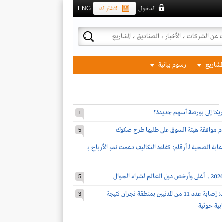
الدخول
الاشتراك
ENG
لمشاريع
رسوم بيانية
مريكا إلى بورصة أسهم جديدة؟
1
دم موافقة هيئة السوق على طلبها طرح صكوك
5
اية الصحية لـ أرقام: كفاءة التكاليف دعمت نمو الأرباح بـ
5
قوات التحالف: إصابة عدد 11 من المدنيين بمنطقة نجران نتيجة
3
بية حوثية