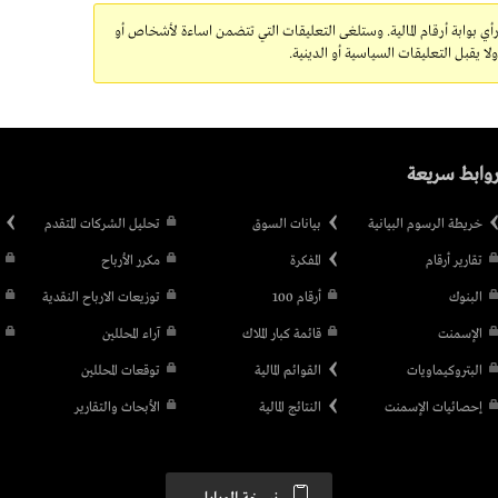
رأي بوابة أرقام المالية. وستلغى التعليقات التي تتضمن اساءة لأشخاص أو
 يقبل التعليقات السياسية أو الدينية.
وابط سريعة
خريطة الرسوم البيانية
بيانات السوق
تحليل الشركات المتقدم
تقارير أرقام
المفكرة
مكرر الأرباح
البنوك
أرقام 100
توزيعات الارباح النقدية
الإسمنت
قائمة كبار الملاك
آراء المحللين
البتروكيماويات
القوائم المالية
توقعات المحللين
إحصائيات الإسمنت
النتائج المالية
الأبحاث والتقارير