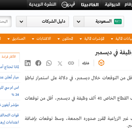
السعودية
يانات المالية
المؤشرات المالية
المحللون
الاكتتابات
الصناديق
ا
الأكثر قراءة
شارك
لماذا تحتاج أ
ميار تُعلن ع
قل من التوقعات خلال ديسمبر، في دلالة على استمرار تباطؤ
اس ام سي للرع
24 %
ووفقًا لبيانات "إيه دي بي" الصادرة الأربعاء، أضاف القطاع الخاص 41 ألف وظيفة في ديسمبر، أقل من توقعات
مؤشر أيفون 2026 .. أغلى وأرخص دول العالم لشراء الجوال
ف غير الزراعية المقرر صدوره الجمعة، وسط توقعات بإضافة
اعتداءات إرها