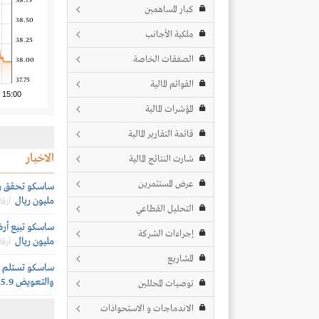
38.75
كبار المساهمين
38.50
ملكية الأجانب
38.25
الصفقات الخاصة
38.00
37.75
القوائم المالية
15:00
المؤشرات المالية
قائمة التقارير المالية
الاخبار
شارت النتائج المالية
عرض المستثمرين
مليون ريال
أرقا
التحليل القطاعي
إجراءات الشركة
مليون ريال
أرقا
المشاريع
ساسكو تستلم إش
والتعويض 25.9 مليون ريال
توصيات المحللين
الاندماجات و الاستحواذات