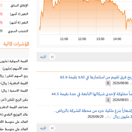
22
الإغلاق السابق
(23.96 %)
التغير
(3 أشهر)
(29.20 %)
التغير
(6 أشهر)
0 %
التذبذب السنوي
11:00
12:00
13:00
14:00
المؤشرات المالية
المزيد
القيمة السوقية
(مليون
عدد الأسهم
(مليون)
ربح السهم المتكرر
(
ريال
ساسكو تحقق ربح فرق تقييم من استثمارها في xAI بقيمة 62.6
2026/08/06
م
5
القيمة الدفترية
(
ريال
) 
القيمة الاسمية
(
ريال
)
ساسكو تبيع أرضاً مملوكة لإحدى شركاتها التابعة في جدة بقيمة 44.5
2026/08/03
مكرر الربح المتكرر (آخر 12 شهراً)
م
1
مضاعف القيمة الدفترية
عاراً بنزع ملكية جزء من محطة للشركة بالرياض..
عائد التوزيع النقدي
(%)
2026/06/29
أرقام
العائد على متوسط ال
المزيد
العائد على متوسط حقو