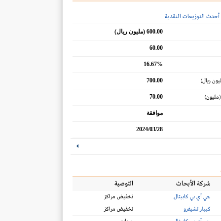
أحدث التوزيعات النقدية
600.00 (مليون ريال)
60.00
16.67%
700.00
يون ريال)
70.00
(مليون)
موافقة
2024/03/28
شركة الأبحاث
التوصية
جي آي بي كابيتال
تخفيض مراكز
كيبلر تشيفرو
تخفيض مراكز