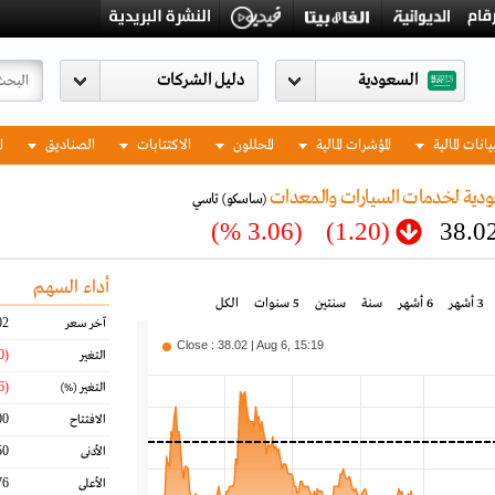
السعودية
يانات المالية
المؤشرات المالية
المحللون
الاكتتابات
الصناديق
ا
ودية لخدمات السيارات والمعدات
(ساسكو)
تاسي
(3.06 %)
(1.20)
38.0
أداء السهم
3 أشهر
6 أشهر
سنة
سنتين
5 سنوات
الكل
02
آخر سعر
Close : 38.02 | Aug 6, 15:19
(1.20)
التغير
(3.06)
التغير
(%)
00
الافتتاح
50
الأدنى
76
الأعلى