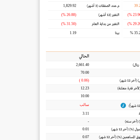
1,829.92
39.
م.عدد الصفقات
(3 أشهر)
(26.88 %)
التغير
(12 أشهر)
(31.50 %)
التغير من بداية العام
1.19
35.2
بيتا
الحالي
2,661.40
ريال
)
70.00
(0.06 )
) (آخر 12 شهر)
12.23
(لأخر فترة معلنة)
10.00
سالب
3.11
-
 (أخر سنه)
0.01
أصول
(%) (أخر 12 شهر)
0.07
ق المساهمين
(%) (أخر 12 شهر)