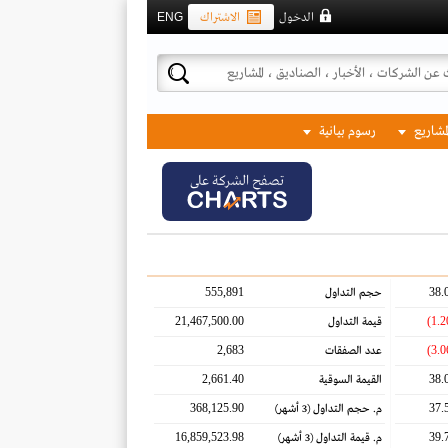
الدخول
الاشتراك
ENG
لمشاريع
رسوم بيانية
تصفح الشركة على
555,891
38.
حجم التداول
21,467,500.00
قيمة التداول
2,683
عدد الصفقات
2,661.40
38.
القيمة السوقية
368,125.90
37.
م. حجم التداول
(3 أشهر)
16,859,523.98
39.
م. قيمة التداول
(3 أشهر)