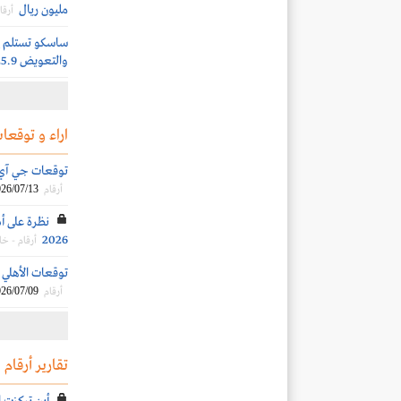
مليون ريال
أرقا
ساسكو تستلم إش
والتعويض 25.9 مليون ريال
اراء و توقعات
توقعات جي آي بي 
26/07/13
أرقام
نظرة على أد
2026
أرقام - خ
توقعات الأهلي الم
26/07/09
أرقام
تقارير أرقام