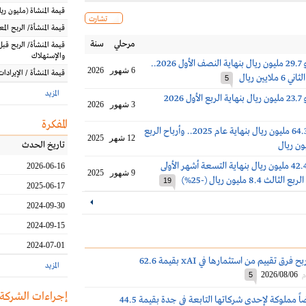
قيمة المنشاة
(مليون
ريا
تشارت
قيمة المنشأة/ الربح الم
مرحلي
سنة
قيمة المنشأة/ الربح قبل
والإستهلاك
خسائر ساسكو 29.7 مليون ريال بنهاية النصف الأول 2026..
6 شهور
2026
قيمة المنشأة / الإيرادات
ايين ريال
5
المزيد
2026
3 شهور
2026
المفكرة
أرباح ساسكو 64.3 مليون ريال بنهاية عام 2025.. وأرباح الربع
12 شهر
2025
تاريخ الحدث
أرباح ساسكو 42.4 مليون ريال بنهاية التسعة أشهر الأولى
2026-06-16
9 شهور
2025
19
2025-06-17
2024-09-30
2024-09-15
2024-07-01
ساسكو تحقق ربح فرق تقييم من استثمارها في xAI بقيمة 62.6
المزيد
2026/08/06
م
5
إجراءات الشركة
ساسكو تبيع أرضاً مملوكة لإحدى شركاتها التابعة في جدة بقيمة 44.5