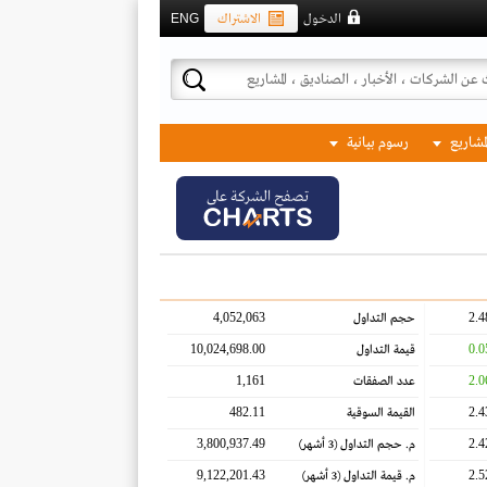
الدخول
الاشتراك
ENG
لمشاريع
رسوم بيانية
تصفح الشركة على
4,052,063
2.4
حجم التداول
10,024,698.00
0.0
قيمة التداول
1,161
2.0
عدد الصفقات
482.11
2.4
القيمة السوقية
3,800,937.49
2.4
م. حجم التداول
(3 أشهر)
9,122,201.43
2.5
م. قيمة التداول
(3 أشهر)