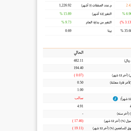
1,226.92
2.4
م.عدد الصفقات
(3 أشهر)
15.89 %
6.90
التغير
(12 أشهر)
9.73 %
التغير من بداية العام
0.69
35.68
بيتا
الحالي
482.11
ريال
)
194.40
(0.07 )
) (آخر 12 شهر)
0.50
(لأخر فترة معلنة)
1.00
سالب
4.91
-
 (أخر سنه)
(17.46 )
أصول
(%) (أخر 12 شهر)
(19.11 )
ق المساهمين
(%) (أخر 12 شهر)