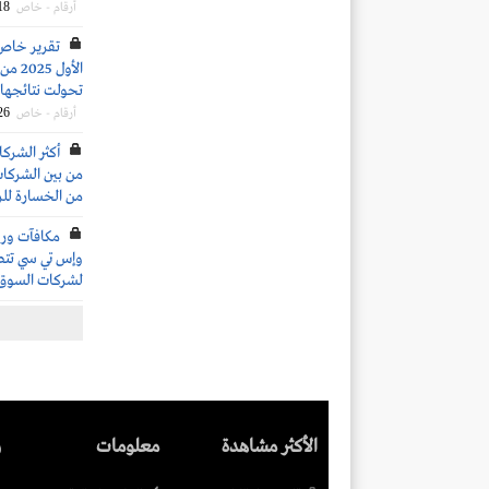
18
أرقام - خاص
تقرير خاص: 
تحولت نتائجها
26
أرقام - خاص
من الخسارة لل
وإس تي سي تتصدر
لشركات السوق
الأكثر مشاهدة
معلومات
ر