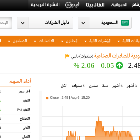
السعودية
يانات المالية
المؤشرات المالية
المحللون
الاكتتابات
الصناديق
ا
دية للصادرات الصناعية
(صادرات)
تاسي
2.06 %
0.05
2.4
أداء السهم
3 أشهر
6 أشهر
سنة
سنتين
5 سنوات
الكل
8
آخر سعر
Close : 2.48 | Aug 6, 15:20
5
التغير
6
التغير
(%)
3
الافتتاح
2
الأدنى
2
الأعلى