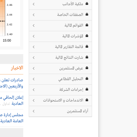
ملكية الأجانب
2.46
الصفقات الخاصة
2.44
2.42
القوائم المالية
2.40
المؤشرات المالية
15:00
قائمة التقارير المالية
شارت النتائج المالية
الاخبار
عرض المستثمرين
التحليل القطاعي
صادرات تعلن عن
والأربعين (الاجت
إجراءات الشركة
إعلان إلحاقي 
الاندماجات و الاستحواذات
العادية
1
تداول
آراء المستثمرين
مجلس إدارة صا
العامة العادية (