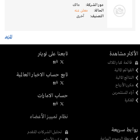
دور الشركة:
مالك
الحالة:
معلن عنه
التصنيف:
آخرى
المزيد
الأكثر مشاهدة
تابعنا على تويتر
تابِع
قائمة كبار الملاك
القوائم المالية
تابع حساب الاخبار العالمية
النتائج المالية
تابِع
مكرر الأرباح
آراء المستثمرين
حساب الامارات
المفكرة
تابِع
نظام تمييز الأعضاء
روابط سريعة
تحليل الشركات المتقدم
خريطة الرسوم البيانية
مكرر الأرباح