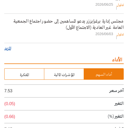
2026/06/25
تداول
مجلس إدارة برغرايززر يدعو المساهمين إلى حضور اجتماع الجمعية
العامة غير العادية (الاجتماع الأول)
2026/06/03
تداول
المزيد
الأداء
أداء السهم
المؤشرات المالية
المفكرة
آخر سعر
7.53
التغير
(0.05)
التغير
(%)
(0.66)