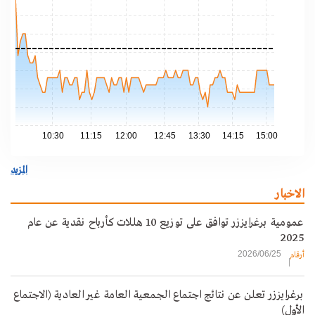
.63
.60
.58
.55
.53
.50
.48
10:30
11:15
12:00
12:45
13:30
14:15
15:00
المزيد
الاخبار
عمومية برغرايززر توافق على توزيع 10 هللات كأرباح نقدية عن عام
2025
2026/06/25
أرقام
برغرايززر تعلن عن نتائج اجتماع الجمعية العامة غير العادية (الاجتماع
الأول)