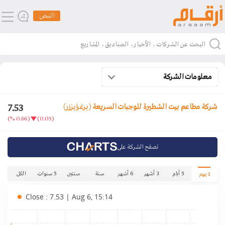
النبض
معلومات الشركة
7.53
شركة مطاعم بيت الشطيرة للوجبات السريعة
(برغرايززر)
(0.66 %)
(0.05)
تصفح الشركة على
5 أيام
3 أشهر
6 أشهر
سنة
سنتين
5 سنوات
الكل
1 يوم
Close : 7.53 | Aug 6, 15:14
.65