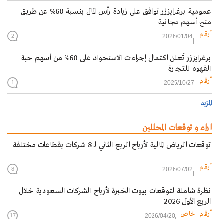
عمومية برغرايززر توافق على زيادة رأس المال بنسبة 60% عن طريق
منح أسهم مجانية
أرقام
2026/01/04
2
برغرايززر تُعلن اكتمال إجراءات الاستحواذ على 60% من أسهم حبة
القهوة للتجارة
أرقام
2025/10/27
1
المزيد
اراء و توقعات المحللين
توقعات الرياض المالية لأرباح الربع الثاني لـ 8 شركات بقطاعات مختلفة
أرقام
2026/07/02
8
نظرة شاملة لتوقعات بيوت الخبرة لأرباح الشركات السعودية خلال
الربع الأول 2026
أرقام - خاص
2026/04/20
17