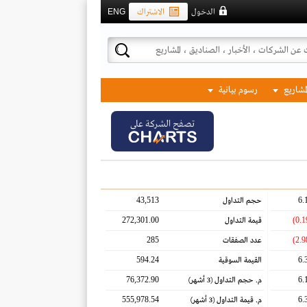
الدخول
الاشتراك
ENG
لمشاريع
رسوم بيانية
تصفح الشركة على
43,513
6.
حجم التداول
272,301.00
قيمة التداول
285
عدد الصفقات
594.24
6.
القيمة السوقية
76,372.90
6.
م. حجم التداول
(3 أشهر)
555,978.54
6.
م. قيمة التداول
(3 أشهر)