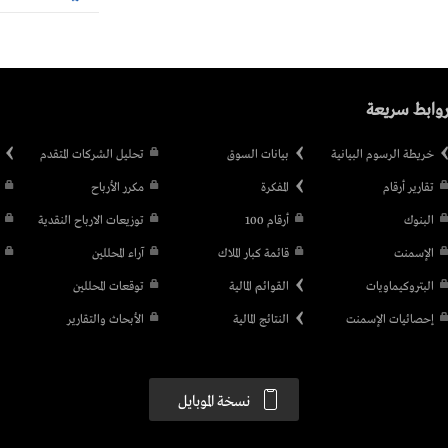
وابط سريعة
خريطة الرسوم البيانية
بيانات السوق
تحليل الشركات المتقدم
تقارير أرقام
المفكرة
مكرر الأرباح
البنوك
أرقام 100
توزيعات الارباح النقدية
الإسمنت
قائمة كبار الملاك
آراء المحللين
البتروكيماويات
القوائم المالية
توقعات المحللين
إحصائيات الإسمنت
النتائج المالية
الأبحاث والتقارير
نسخة الموبايل