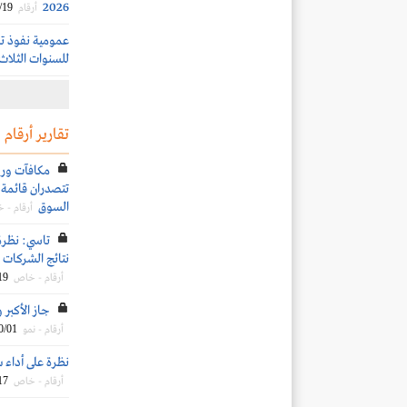
2026
/19
أرقام
للسنوات الثلاث ا
تقارير أرقام
تتصدران قائمة ا
السوق
أرقام - 
تاسي: نظرة
نتائج الشركات ال
19
أرقام - خاص
جاز الأكبر و
0/01
أرقام - نمو
نظرة على أداء 
17
أرقام - خاص