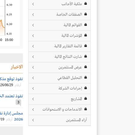
ملكية الأجانب
6.30
الصفقات الخاصة
6.25
6.20
القوائم المالية
6.15
المؤشرات المالية
30
15:00
قائمة التقارير المالية
شارت النتائج المالية
الاخبار
عرض المستثمرين
التحليل القطاعي
نفوذ توقع مذكرة تفاه
26/06/29
أرقام
إجراءات الشركة
نفوذ تعتمد الخطة ا
المشاريع
3
الاندماجات و الاستحواذات
2026
/19
آراء المستثمرين
أرقام