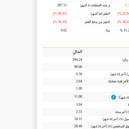
287.11
6.
م.عدد الصفقات
(3 أشهر)
(49.67 %)
التغير
(12 أشهر)
(38.10 %)
التغير من بداية العام
0.62
31.2
بيتا
الحالي
594.24
ريال
)
96.00
0.56
) (آخر 12 شهر)
2.04
(لأخر فترة معلنة)
1.00
11.00
3.04
2.55
 (أخر سنه)
18.55
أصول
(%) (أخر 12 شهر)
28.49
ق المساهمين
(%) (أخر 12 شهر)