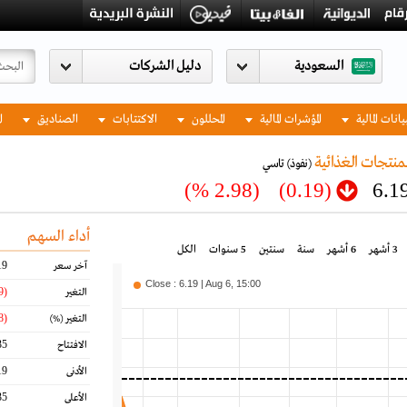
السعودية
يانات المالية
المؤشرات المالية
المحللون
الاكتتابات
الصناديق
ا
منتجات الغذائية
(نفوذ)
تاسي
(2.98 %)
(0.19)
6.1
أداء السهم
3 أشهر
6 أشهر
سنة
سنتين
5 سنوات
الكل
19
آخر سعر
Close : 6.19 | Aug 6, 15:00
(0.19)
التغير
(2.98)
التغير
(%)
35
الافتتاح
19
الأدنى
35
الأعلى