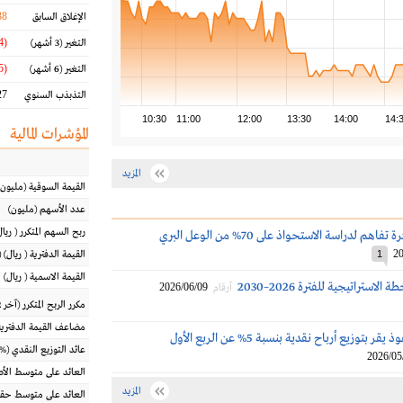
38
الإغلاق السابق
(22.04 %)
التغير
(3 أشهر)
(30.45 %)
التغير
(6 أشهر)
7 %
التذبذب السنوي
10:30
11:00
12:00
13:30
14:00
14:
المؤشرات المالية
المزيد
القيمة السوقية
(مليون
عدد الأسهم
(مليون)
ربح السهم المتكرر
(
ريال
م لدراسة الاستحواذ على 70% من الوعل البري
20
1
القيمة الدفترية
(
ريال
) 
القيمة الاسمية
(
ريال
)
لاستراتيجية للفترة 2026–2030
2026/06/09
أرقام
مكرر الربح المتكرر (آخر 12 شهراً)
مضاعف القيمة الدفترية
مجلس إدارة نفوذ يقر بتوزيع أرباح نقدية بنسبة 5% عن الربع الأول
عائد التوزيع النقدي
(%)
2026/05
العائد على متوسط ال
المزيد
العائد على متوسط حقو