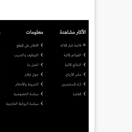
الأكثر مشاهدة
معلومات
ر
قائمة كبار الملاك
الاعلان على الموقع
القوائم المالية
التوظيف والتدريب
النتائج المالية
اتصل بنا
مكرر الأرباح
حول ارقام
آراء المستثمرين
الشروط والأحكام
المفكرة
سياسة الخصوصية
سياسة الروابط الخارجية