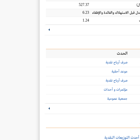
527.37
ل
)
6.23
عدل قبل الاستهلاك والفائدة والإطفاء
1.24
الحدث
صرف أرباح نقدية
موعد أحقية
صرف أرباح نقدية
مؤتمرات و أحداث
جمعية عمومية
أحدث التوزيعات النقدية