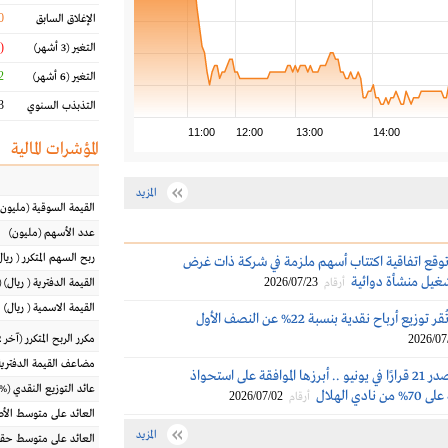
0
الإغلاق السابق
(7.83 %)
التغير
(3 أشهر)
 %
التغير
(6 أشهر)
 %
التذبذب السنوي
11:00
12:00
13:00
14:00
المؤشرات المالية
المزيد
القيمة السوقية
(مليون
عدد الأسهم
(مليون)
ربح السهم المتكرر
(
ريال
وقع اتفاقية اكتتاب أسهم ملزمة في شركة ذات غرض
غيل منشأة دوائية
2026/07/23
أرقام
القيمة الدفترية
(
ريال
) 
القيمة الاسمية
(
ريال
)
جمجوم فارما تُقر توزيع أرباح نقدية بنسبة 22% عن النصف الأول
2026/07
مكرر الربح المتكرر (آخر 12 شهراً)
مضاعف القيمة الدفترية
هيئة المنافسة تصدر 21 قرارًا في يونيو .. أبرزها الموافقة على استحواذ
عائد التوزيع النقدي
(%)
دي الهلال
2026/07/02
أرقام
العائد على متوسط ال
المزيد
العائد على متوسط حقو