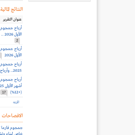
النتائج المالية
عنوان التقرير
الأول 2026 .. وأرباح الربع الثاني 137.6 مليون ريال (+4%)
2
الأول 2026
2025.. وأرباح الربع الرابع 68.1 مليون ريال (+32%)
(+12%)
17
المزيد
الافصاحات
جمجوم فارما ت
خاص لبناء وتش