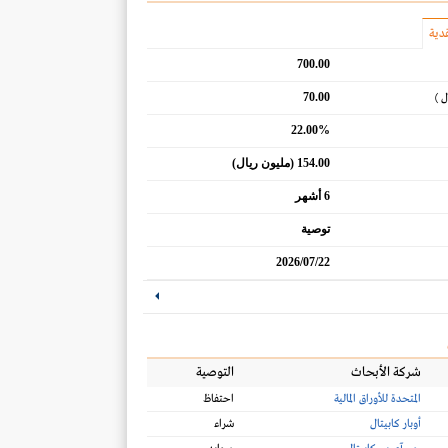
دية
700.00
70.00
ل )
22.00%
154.00 (مليون ريال)
6 أشهر
توصية
2026/07/22
شركة الأبحاث
التوصية
المتحدة للأوراق المالية
احتفاظ
أوبار كابيتال
شراء