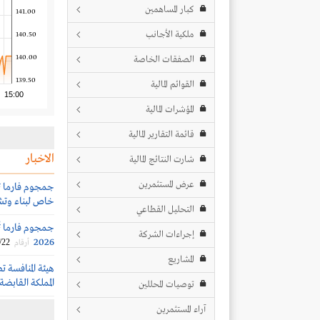
كبار المساهمين
141.00
ملكية الأجانب
140.50
140.00
الصفقات الخاصة
139.50
القوائم المالية
15:00
المؤشرات المالية
قائمة التقارير المالية
الاخبار
شارت النتائج المالية
عرض المستثمرين
جمجوم فارما ت
خاص لبناء وتش
التحليل القطاعي
إجراءات الشركة
2026
/22
أرقام
المشاريع
المملكة القابضة على 70% من نا
توصيات المحللين
آراء المستثمرين