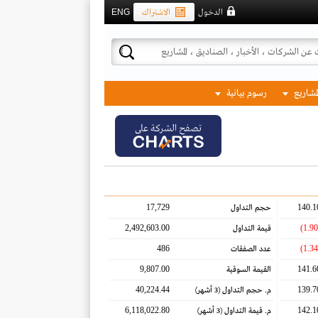
الدخول
الاشتراك
ENG
لمشاريع
رسوم بيانية
تصفح الشركة على
17,729
140.1
حجم التداول
2,492,603.00
قيمة التداول
486
عدد الصفقات
9,807.00
141.6
القيمة السوقية
40,224.44
139.7
م. حجم التداول
(3 أشهر)
6,118,022.80
142.1
م. قيمة التداول
(3 أشهر)