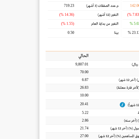
719.23
142.0
م.عدد الصفقات
(3 أشهر)
(14.36 %)
التغير
(12 أشهر)
(1.55 %)
5.02
التغير من بداية العام
0.50
23.13
بيتا
الحالي
9,807.01
ريال
)
70.00
6.87
) (آخر 12 شهر)
26.83
(لأخر فترة معلنة)
10.00
20.41
5.22
2.86
 (أخر سنه)
21.74
أصول
(%) (أخر 12 شهر)
27.00
ق المساهمين
(%) (أخر 12 شهر)