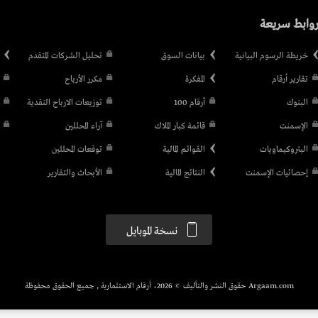
وابط سريعة
خريطة الرسوم البيانية
بيانات السوق
تحليل الشركات المتقدم
تقارير أرقام
المفكرة
مكرر الأرباح
البنوك
أرقام 100
توزيعات الارباح النقدية
الإسمنت
قائمة كبار الملاك
آراء المحللين
البتروكيماويات
القوائم المالية
توقعات المحللين
إحصائيات الإسمنت
النتائج المالية
الأبحاث والتقارير
نسخة الموبايل
Argaam.com حقوق النشر والتأليف © 2026، أرقام الاستثمارية , جميع الحقوق محفوظة