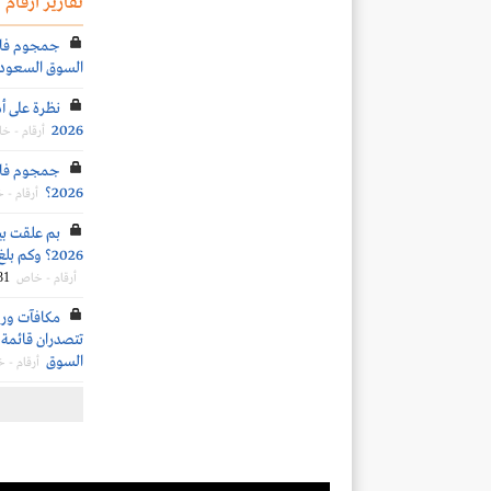
تقارير أرقام
جمجوم فارم
السوق السعود
نظرة على أد
2026
أرقام - خ
جمجوم فارم
2026؟
أرقام -
بم علقت بي
2026؟ وكم بلغ متوسط السعر المستهدف للسهم؟
31
أرقام - خاص
تتصدران قائمة ا
السوق
أرقام - 