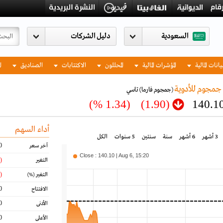
السعودية
يانات المالية
المؤشرات المالية
المحللون
الاكتتابات
الصناديق
ا
مجوم للأدوية
(جمجوم فارما)
تاسي
(1.34 %)
(1.90)
140.1
أداء السهم
3 أشهر
6 أشهر
سنة
سنتين
5 سنوات
الكل
0
آخر سعر
Close : 140.10 | Aug 6, 15:20
(1.90)
التغير
(1.34)
التغير
(%)
0
الافتتاح
0
الأدنى
0
الأعلى