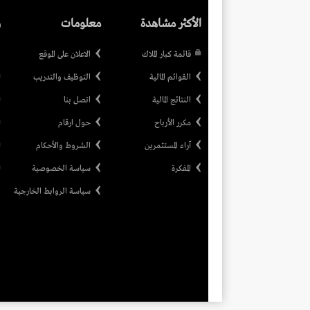
الأكثر مشاهدة
معلومات
ر
قائمة كبار الملاك
الاعلان على الموقع
القوائم المالية
التوظيف والتدريب
النتائج المالية
اتصل بنا
مكرر الأرباح
حول ارقام
آراء المستثمرين
الشروط والأحكام
المفكرة
سياسة الخصوصية
سياسة الروابط الخارجية