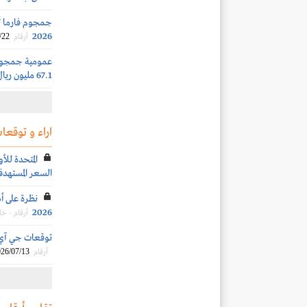
2026
/22
أرقام
عمومية جمجوم ف
67.1 مليون ريال إلى الأرباح المبقاة
اراء و توقعات
المتحدة للأ
السعر المستهد
نظرة على أد
2026
أرقام - خ
توقعات جي آي بي 
26/07/13
أرقام