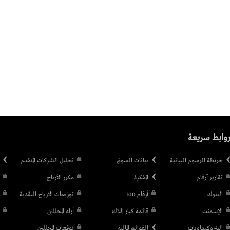
وابط سريعة
خريطة الرسوم البيانية
بيانات السوق
تحليل الشركات المتقدم
تقارير أرقام
المفكرة
مكرر الأرباح
البنوك
أرقام 100
توزيعات الارباح النقدية
الإسمنت
قائمة كبار الملاك
آراء المحللين
البتروكيماويات
القوائم المالية
توقعات المحللين