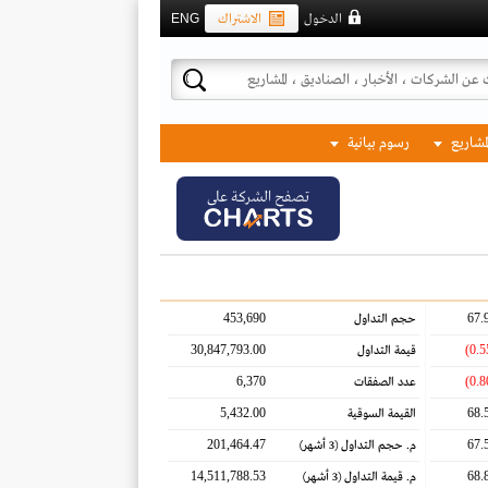
الدخول
الاشتراك
ENG
لمشاريع
رسوم بيانية
تصفح الشركة على
453,690
67.
حجم التداول
30,847,793.00
قيمة التداول
6,370
عدد الصفقات
5,432.00
68.
القيمة السوقية
201,464.47
67.
م. حجم التداول
(3 أشهر)
14,511,788.53
68.
م. قيمة التداول
(3 أشهر)