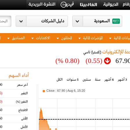
السعودية
يانات المالية
المؤشرات المالية
المحللون
الاكتتابات
الصناديق
ا
دة للإلكترونيات
(إكسترا)
تاسي
(0.80 %)
(0.55)
67.9
أداء السهم
3 أشهر
6 أشهر
سنة
سنتين
5 سنوات
الكل
90
آخر سعر
Close : 67.90 | Aug 6, 15:20
(0.55)
التغير
(0.80)
التغير
(%)
50
الافتتاح
50
الأدنى
80
الأعلى