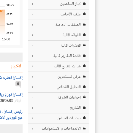
كبار المساهمين
68.00
ملكية الأجانب
67.75
67.50
الصفقات الخاصة
67.25
القوائم المالية
15:00
المؤشرات المالية
قائمة التقارير المالية
الاخبار
شارت النتائج المالية
عرض المستثمرين
إكسترا تعتزم شراء 2.5 مليون سهم 
5
التحليل القطاعي
إكسترا توزع ريال
إجراءات الشركة
26/08/03
أرقام
المشاريع
مع الموردين لام
توصيات المحللين
الاندماجات و الاستحواذات