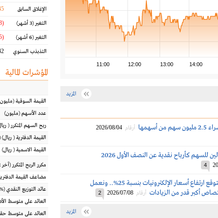
45
الإغلاق السابق
(15.13 %)
التغير
(3 أشهر)
(22.75 %)
التغير
(6 أشهر)
2 %
التذبذب السنوي
11:00
12:00
13:00
14:00
المؤشرات المالية
المزيد
القيمة السوقية
(مليون
عدد الأسهم
(مليون)
ربح السهم المتكرر
(
ريال
من أسهمها
2026/08/04
أرقام
القيمة الدفترية
(
ريال
) 
القيمة الاسمية
(
ريال
)
ين للسهم كأرباح نقدية عن النصف الأول 2026
20
مكرر الربح المتكرر (آخر 12 شهراً)
4
مضاعف القيمة الدفترية
رئيس إكسترا: نتوقع ارتفاع أسعار الإلكترونيات بنسبة 25%.. ونعمل
عائد التوزيع النقدي
(%)
تصاص أكبر قدر من الزيادات
2026/07/08
أرقام
2
العائد على متوسط ال
المزيد
العائد على متوسط حقو