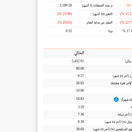
2,189.28
68.
م.عدد الصفقات
(3 أشهر)
(23.96 %)
التغير
(12 أشهر)
(19.65 %)
التغير من بداية العام
0.52
17.4
بيتا
الحالي
5,432.01
ريال
)
80.00
6.27
) (آخر 12 شهر)
20.65
(لأخر فترة معلنة)
10.00
10.83
3.29
7.36
 (أخر سنه)
8.30
أصول
(%) (أخر 12 شهر)
30.64
ق المساهمين
(%) (أخر 12 شهر)