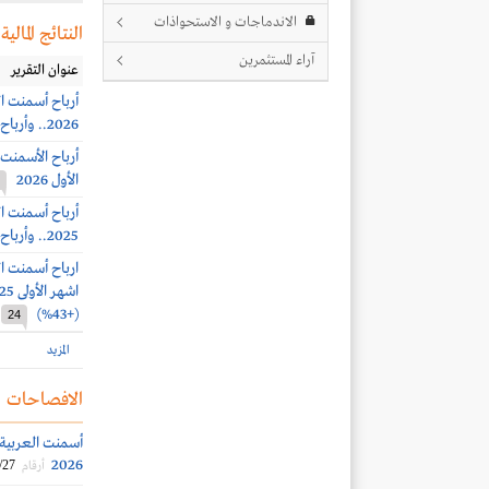
الاندماجات و الاستحواذات
النتائج المالية
آراء المستثمرين
عنوان التقرير
2026.. وأرباح الربع الثاني 30.4 مليون ريال ( +48%)
الأول 2026
2025.. وأرباح الربع الرابع 55.4 مليون ريال (+77%)
(+43%)
24
المزيد
الافصاحات
2026
/27
أرقام