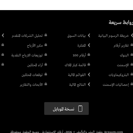
وابط سريعة
خريطة الرسوم البيانية
بيانات السوق
تحليل الشركات المتقدم
تقارير أرقام
المفكرة
مكرر الأرباح
البنوك
أرقام 100
توزيعات الارباح النقدية
الإسمنت
قائمة كبار الملاك
آراء المحللين
البتروكيماويات
القوائم المالية
توقعات المحللين
إحصائيات الإسمنت
النتائج المالية
الأبحاث والتقارير
نسخة الموبايل
Argaam.com حقوق النشر والتأليف © 2026، أرقام الاستثمارية , جميع الحقوق محفوظة