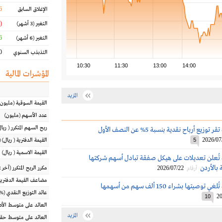
6
الإغلاق السابق
(3.28 %)
التغير
(3 أشهر)
 %
التغير
(6 أشهر)
 %
التذبذب السنوي
10:30
11:30
13:00
14:00
المؤشرات المالية
المزيد
القيمة السوقية
(مليون
عدد الأسهم
(مليون)
ربح السهم المتكرر
(
ريال
أسمنت العربية تقر توزيع أرباح نقدية بنسبة 5% عن النصف الأول
2026/07
5
القيمة الدفترية
(
ريال
) 
القيمة الاسمية
(
ريال
)
 تُعلن تعديلات على هيكل صفقة تبادل أسهم شركتها
 بالأردن
2026/07/22
مكرر الربح المتكرر (آخر 12 شهراً)
أرقام
مضاعف القيمة الدفترية
يتها بشراء 150 ألف سهم من أسهمها
عائد التوزيع النقدي
(%)
20
10
العائد على متوسط ال
المزيد
العائد على متوسط حقو