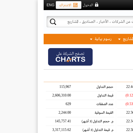
الدخول
الاشتراك
ENG
لمشاريع
رسوم بيانية
تصفح الشركة على
115,967
22.4
حجم التداول
2,606,310.00
قيمة التداول
629
عدد الصفقات
2,244.00
22.5
القيمة السوقية
145,757.41
22.3
م. حجم التداول
(3 أشهر)
3,317,115.62
22.5
م. قيمة التداول
(3 أشهر)