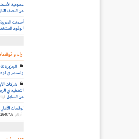
عن النصف الثاني 25
أسمنت العربية 
الوقود المستخدم
اراء و توقعات
الجزيرة كاب
ونستمر في توصي
شركات الأب
عن السابق
أرقا
توقعات الأهلي الم
26/07/09
أرقام