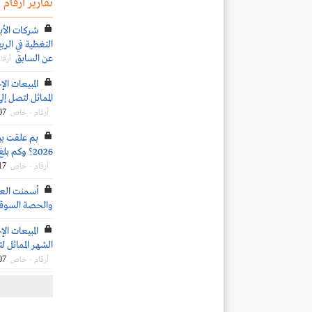
تقارير أرقام
شركات الأب
عن السابق
أرقا
المماثل لتصل إلى 4.4 مليون طن خلال شهر يونيو 
07
أرقام - خاص
بم علقت بيو
2026؟ وكم بلغ متوسط السعر المستهدف للسهم؟
17
أرقام - خاص
أسمنت العر
والحصة السوقية ب
الشهر المماثل لتصل إلى 4.2 مليون طن
07
أرقام - خاص