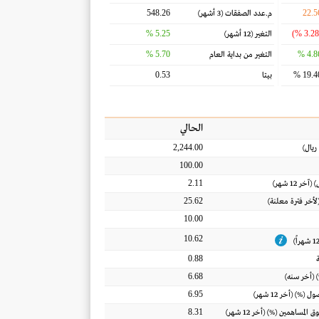
548.26
22.5
م.عدد الصفقات
(3 أشهر)
5.25 %
التغير
(12 أشهر)
5.70 %
4.86
التغير من بداية العام
0.53
19.40
بيتا
الحالي
2,244.00
ريال
)
100.00
2.11
) (آخر 12 شهر)
25.62
(لأخر فترة معلنة)
10.00
10.62
0.88
6.68
 (أخر سنه)
6.95
أصول
(%) (أخر 12 شهر)
8.31
ق المساهمين
(%) (أخر 12 شهر)