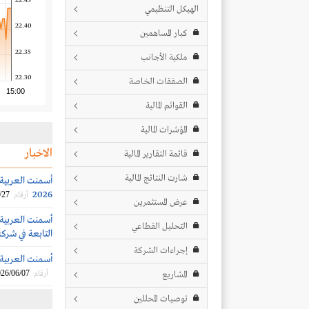
22.45
الهيكل التنظيمي
22.40
كبار المساهمين
22.35
ملكية الأجانب
22.30
الصفقات الخاصة
15:00
القوائم المالية
المؤشرات المالية
الاخبار
قائمة التقارير المالية
شارت النتائج المالية
2026
/27
أرقام
عرض المستثمرين
أسمنت العربية
التحليل القطاعي
التابعة في شركة
إجراءات الشركة
أسمنت العربية تُلغي توص
26/06/07
المشاريع
أرقام
توصيات المحللين