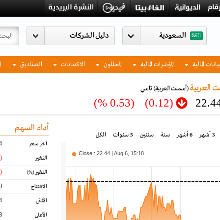
السعودية
يانات المالية
المؤشرات المالية
المحللون
الاكتتابات
الصناديق
ا
 العربية
(أسمنت العربية)
تاسي
(0.53 %)
(0.12)
22.4
أداء السهم
3 أشهر
6 أشهر
سنة
سنتين
5 سنوات
الكل
4
آخر سعر
Close : 22.44 | Aug 6, 15:18
(0.12)
التغير
(0.53)
التغير
(%)
0
الافتتاح
4
الأدنى
8
الأعلى