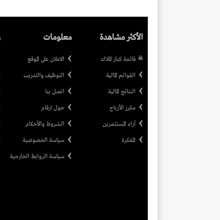
الأكثر مشاهدة
معلومات
ر
قائمة كبار الملاك
الاعلان على الموقع
القوائم المالية
التوظيف والتدريب
النتائج المالية
اتصل بنا
مكرر الأرباح
حول ارقام
آراء المستثمرين
الشروط والأحكام
المفكرة
سياسة الخصوصية
سياسة الروابط الخارجية