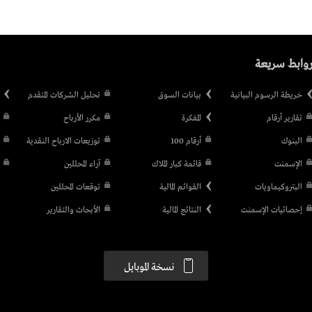
وابط سريعة
خريطة الرسوم البيانية
بيانات السوق
تحليل الشركات المتقدم
تقارير أرقام
المفكرة
مكرر الأرباح
البنوك
أرقام 100
توزيعات الارباح النقدية
الإسمنت
قائمة كبار الملاك
آراء المحللين
البتروكيماويات
القوائم المالية
توقعات المحللين
إحصائيات الإسمنت
النتائج المالية
الأبحاث والتقارير
نسخة الموبايل