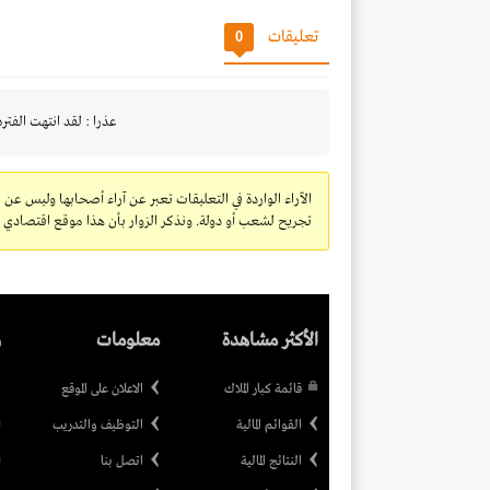
تعليقات
0
عذرا : لقد انتهت الفتره
الآراء الواردة في التعليقات تعبر عن آراء أصحابها وليس عن 
تجريح لشعب أو دولة. ونذكر الزوار بأن هذا موقع اقتصادي ولا
الأكثر مشاهدة
معلومات
ر
قائمة كبار الملاك
الاعلان على الموقع
القوائم المالية
التوظيف والتدريب
النتائج المالية
اتصل بنا