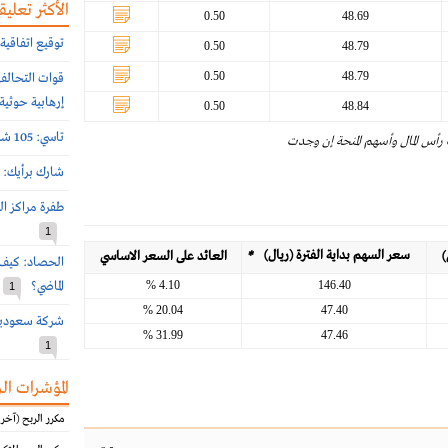
الأكثر تعليقا
0.50
48.69
توقيع اتفاقية 
0.50
48.79
0.50
48.79
إرهابية حوثية
0.50
48.84
تاسي: 105 شركات أعلنت نتائج النصف الأول 2026 الأسبوع الماضي
 رأس المال وأسهم المنحة إن وجدت
شارك برأيك: م
طفرة مراكز ال
1
سعر السهم بداية الفترة (ريال)
*
)
العائد على السعر الاساسي
الحصاد: كيف 
4.10 %
146.40
الماضي؟
1
20.04 %
47.40
شركة سعودية توقع اتفاق
31.99 %
47.46
1
المؤشرات ال
مكرر الربح (آخر 12 شهرا)