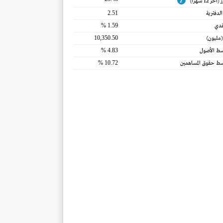
 12 شهراً)
2.51
لدفترية
1.59 %
قدي
10,350.50
(مليون)
4.83 %
سط الأصول
10.72 %
سط حقوق المساهمين