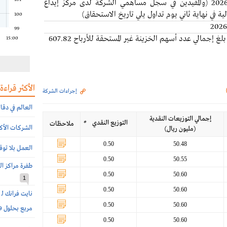
17 مايو 2026 (والمقيدين في سجل مساهمي الشركة لدى مركز إيداع
مالية في نهاية ثاني يوم تداول يلي تاريخ الاستحقاق)
100
99
عدد الأسهم المستحقة: 100.97 مليون سهم، حيث بلغ إجمالي عدد أسهم الخزينة غير المستحقة للأرباح 607.82
15:00
الأكثر قراءة
إجراءات الشركة
العالم في دقا
إجمالي التوزيعات النقدية
التوزيع النقدي
*
ملاحظات
الشركات الأكثر
(مليون ريال)
0.50
50.48
العمل بلا توق
0.50
50.55
طفرة مراكز ال
0.50
50.60
1
0.50
50.60
0.50
50.60
مربع بحلول 2029
0.50
50.60