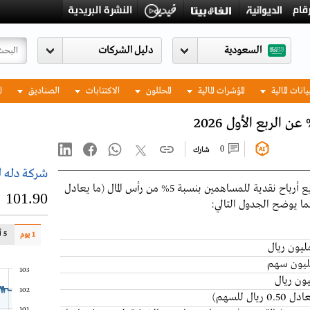
السعودية
يانات المالية
المؤشرات المالية
المحللون
الاكتتابات
الصناديق
ا
0
شارك
شركة دله 
قرر مجلس إدارة شركة دله للخدمات الصحية، توزيع أرباح نقدية للمساهمين بنسبة 5% من رأس المال (ما يعادل
101.90
5 أيام
1 يوم
103
102
101