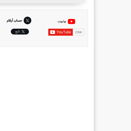
حساب أرقام
يوتيوب
تابِع