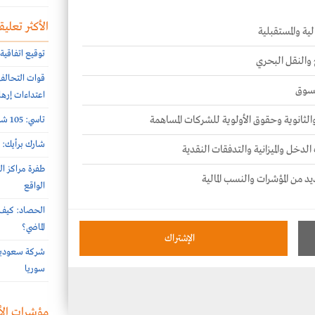
الأكثر تعليقا
ية والمستقبلية
توقيع اتفاقية 
 والنقل البحري
لسوق
اعتداءات إرها
 والثانوية وحقوق الأولوية للشركات المساهمة
تاسي: 105 شركات أعلنت نتائج النصف الأول 2026 الأسبوع الماضي
شارك برأيك: م
الدخل والميزانية والتدفقات النقدية
طفرة مراكز ال
يد من المؤشرات والنسب المالية
الواقع
الحصاد: كيف 
الماضي؟
الإشتراك
سوريا
مؤشرات الأ