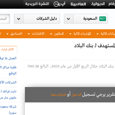
السعودية
يانات المالية
المؤشرات المالية
المحللون
الاكتتابات
الصناديق
ا
مستهدف لـ بنك البلاد
الأكثر قراءة
العمل بلا توق
مبنى بنك البلاد قالت الجزيرة كابيتال، إن صافي ربح بنك البلاد خلال الربع الأول من عام 2025، البالغ 700.38
طفرة مراكز ال
الواقع
الشركات الأكثر
لتقرير يرجي تسجيل
أو
الدخول
اشترك معنا
مليون متر مربع 
سوريا