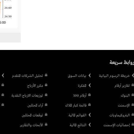
24.60
24.50
5:00
وابط سريعة
خريطة الرسوم البيانية
بيانات السوق
تحليل الشركات المتقدم
تقارير أرقام
المفكرة
مكرر الأرباح
البنوك
أرقام 100
توزيعات الارباح النقدية
الإسمنت
قائمة كبار الملاك
آراء المحللين
البتروكيماويات
القوائم المالية
توقعات المحللين
إحصائيات الإسمنت
النتائج المالية
الأبحاث والتقارير