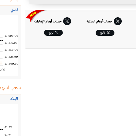
تاسي
حساب أرقام العالمية
حساب أرقام الإمارات‎
تابِع
تابِع
10,900.00
10,875.00
10,850.00
10,825.00
10,800.00
5:00
سعر السهم
البلاد
24.80
24.70