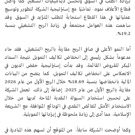
بزيادة الطلب في السوق وتحسن ديناميكيات التسعير. كما واصل
قطاع الأعلاف نموه، تماشيًا مع إستراتيجية الشركة لتطوير وتوسيع
عملياتها في هذا القطاع استجابةً للطلب المتزايد في السوق. وقد
ساهمت هذه العوامل مجتمعةً في زيادة الربح التشغيلي بنسبة
19.2%.
أما النمو الأعلى في صافي الربح مقارنةً بالربح التشغيلي، فقد جاء
مدعوماً بشكل رئيسي إلى انخفاض تكاليف التمويل نتيجة السداد
المبكر للقروض القائمة. وقد بدأت إستراتيجية خفض الديون في
الانعكاس على انخفاض تكاليف التمويل، كما يتضح من البيانات
المالية بانخفاضها بنسبة 18.69% خلال الربع الأول من عام 2026
مقارنةً بالربع الأول من عام 2025. إضافةً إلى ذلك، تعمل الشركة
على تحسين استخدام السيولة النقدية المتاحة لديها من خلال
الاستخدام الأمثل للفائض النقدي في الودائع المتوافقة مع الشريعة
الإسلامية، مما أدى إلى زيادة ملحوظة في إيراداتها التمويلية.
وكما أوضحت الشركة سابقاً، من المتوقع أن تسهم هذه المبادرة في