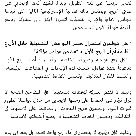
تعزيز الربحية على المدى الطويل، وبدأنا نشهد أثرها الإيجابي على
صافي الربح. ويعكس ذلك فعالية الإستراتيجية المالية التي تبناها
مجلس الإدارة والإدارة التنفيذية لتعزيز المركز المالي للشركة ودعم
القيمة طويلة الأجل للمساهمين.
*
هل تتوقعون استمرار تحسن الهوامش التشغيلية خلال الأرباع
القادمة أم أن الربع الأول استفاد من عوامل مؤقتة؟
-
لكل ربع عوامله وظروفه الخاصة، وقد جاء أداء الربع الأول
مدعوماً بعدة عوامل، شملت نمو الإيرادات في القطاعات الرئيسية،
والضبط الفعّال للتكاليف، وتحسن الكفاءة التشغيلية.
وبينما لا تقدم الشركة توقعات مستقبلية، فإن المطاحن العربية لا
تزال تركز على الحفاظ على زخمها الإيجابي من خلال مواصلة تطوير
قنوات البيع، وتحسين مزيج المنتجات، والمحافظة على الانضباط في
التكاليف، وتحسين الكفاءة التشغيلية في جميع أنشطتها الأساسية.
وعليه، فإن تركيزنا لا ينحصر في أداء ربع واحد فقط، بل يمتد إلى بناء