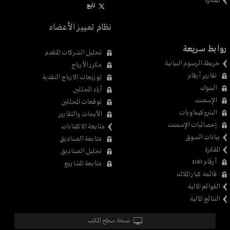
المفكرة
تابِع
نظام تمييز الأعضاء
روابط سريعة
تحليل الشركات المتقدم
خريطة الرسوم البيانية
مكرر الأرباح
تقارير أرقام
توزيعات الارباح النقدية
البنوك
آراء المحللين
الإسمنت
توقعات المحللين
البتروكيماويات
الأبحاث والتقارير
إحصائيات الإسمنت
متابعة الاكتتابات
بيانات السوق
متابعة الصناديق
المفكرة
تحليل الصناديق
أرقام 100
متابعة المشاريع
قائمة كبار الملاك
القوائم المالية
النتائج المالية
نسخة سطح المكتب