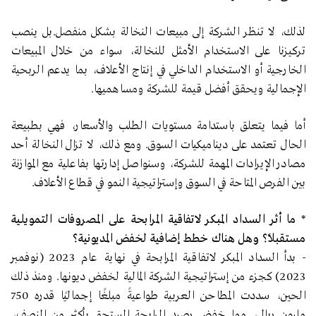
لذلك، لا تنظر الشركة إلى مبيعات النخالة بشكل منفصل.بل ينصب
تركيزنا على الاستخدام الأمثل للنخالة، سواء من خلال المبيعات
الخارجية أو الاستخدام الداخلي في إنتاج الأعلاف، بما يدعم الربحية
الإجمالية ويحقق أفضل قيمة للشركة ومساهميها.
أما فيما يتعلق باستدامة مستويات الطلب والأسعار، فهي بطبيعة
الحال تعتمد على ديناميكيات السوق. ومع ذلك، لا تزال النخالة أحد
مصادر الإيرادات المهمة للشركة، وسنواصل إدارتها بفاعلية مع الموازنة
بين الفرص المتاحة في السوق وإستراتيجية النمو في قطاع الأعلاف.
*
ما أثر السداد المبكر لاتفاقية المرابحة على المصروفات التمويلية
مستقبلاً؟ وهل هناك خطط إضافية لخفض المديونية؟
-
بدأ السداد المبكر لاتفاقية المرابحة في نهاية عام 2023 (نوفمبر
2023) كجزء من إستراتيجية الشركة المالية لخفض ديونها. ومنذ ذلك
الحين، سددت المطاحن العربية طواعيةً مبلغًا إجماليًا قدره 750
مليون ريال، مما خفض رصيد المرابحة المستحق بأكثر من النصف،