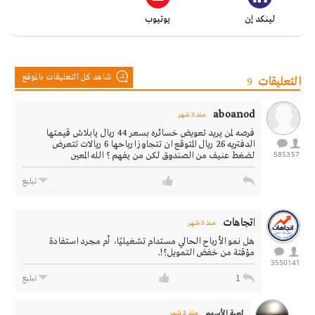
لينكد إن
يوتيوب
شاهد كل التعليقات بالموقع
التعليقات
9
aboanod
منذ 3 شهر
فرصه لمن يريد تعويض خسائره بسعر 44 ريال يابلاش قيمتها
الدفتريه 26 ريال المتوقع ان تتجاوز ارباحها 6 ريالات تتعرض
5853
57
لضغط عنيف من الصندوق لكن من يفهم ؟ الله المعين
تبليغ
اتجاهات
منذ 3 شهر
هل نمو الأرباح الحالي مستدام تشغيليًا، أم مجرد استفادة
مؤقتة من خفض التمويل؟!.
3550
141
1
تبليغ
لعبة الأسهم
منذ 2 شهر