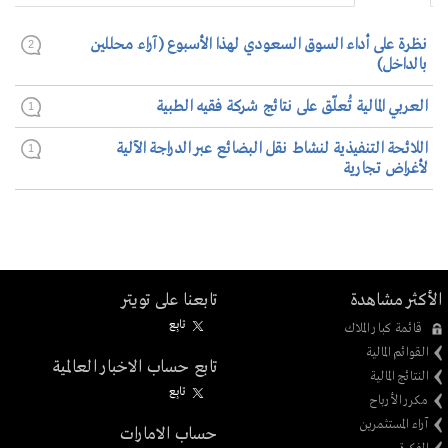
نظرة على أداء السوق السعودي لهذا الأسبوع (آراء محللين
2
بالداخل)
العربي المالية تُعلّق على نتائج شركة فقيه الطبية
1
اللائحة التنفيذية لنشاط نقل البضائع عبر الدراجة الآلية
1
لأغراض تجارية
الأكثر مشاهدة
تابعنا على تويتر
تابِع
قائمة كبار الملاك
القوائم المالية
تابع حساب الاخبار العالمية
النتائج المالية
تابِع
مكرر الأرباح
آراء المستثمرين
حساب الامارات