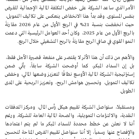
الأمر الذي ساعد الشركة على خفض التكلفة المالية الإجمالية للقرض
بنفس المستوى. وقد بدأ هذا الانخفاض ينعكس على تكاليف التمويل،
حيث انخفضت بنسبة 21% في الربع الأول من عام 2026 مقارنةً
بالربع الأول من عام 2025، وكان أحد العوامل الرئيسية التي دعمت
النمو القوي في صافي الربح مقارنةً بالربح التشغيلي خلال الربع.
والأهم من ذلك أن هذا الأثر لا يقتصر على منفعة قصيرة الأجل فقط،
بل إن السداد المبكر، كما أوضحت الشركة سابقاً، يأتي ضمن
إستراتيجية الشركة المالية الأوسع نطاقًا لتعزيز وضعها المالي، وخفض
تكاليف التمويل، وتحسين هوامش الربح، وتعزيز الربحية على المدى
الطويل.
ومستقبلاً، ستواصل الشركة تقييم هيكل رأس المال، ومركز التدفقات
النقدية، والالتزامات التمويلية، والصحة المالية العامة للشركة. ورغم
أننا لا نعلن عن خطط محددة للسداد المبكر ما لم يتم اعتمادها
والإفصاح عنها رسمياً، إلا أننا
سنواصل تقييم الفرص المتاحة لتحسين