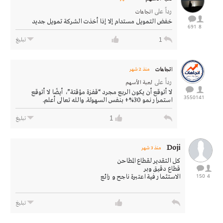
رداً على
اتجاهات
خفض التمويل مستدام إلا إذا أخذت الشركة تمويل جديد
691
8
1
تبليغ
اتجاهات
منذ 2 شهر
رداً على
لعبة الأسهم
لا أتوقع أن يكون الربع مجرد “قفزة مؤقتة”، أيضًا لا أتوقع
3550
141
استمرار نمو 30%+ بنفس السهولة. والله تعالى أعلم.
1
تبليغ
Doji
منذ 3 شهر
كل التقدير لقطاع المطاحن
قطاع دقيق وبر
150
4
الاستثمار فية اعتبرة ناجح و رائع
تبليغ