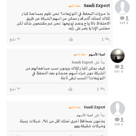
Saudi Expert
منذ 3 شهر
ما مبررات التحفظ في التوزيعات؟ نحن نقوم بمساعدة كبار
الملاك لتملك أكبر قدر ممكن من اسهم الشركة عن طريق
539
9
الاحتفاظ بالارباح وعدم توزيعها. نحن غير مقتنعون بذلك لكن
مجلس الإدارة يصر على رأيه.
1
تبليغ
لعبة الأسهم
منذ 2 شهر
رداً على
Saudi Expert
كيف يمكن لكبار الملاك يزيدون نسب مساهماتهم من
691
8
الشركة دون شراء أسهم جديدة و بعد التحفظ في
التوزيعات؟ النسب تبقى ثابتة
1
تبليغ
Saudi Expert
منذ 2 شهر
رداً على
لعبة الأسهم
يشترون بمحافظ اخرى تملك اقل من 5%.. شركات زميلة
539
9
وشركات شقيقة ووو