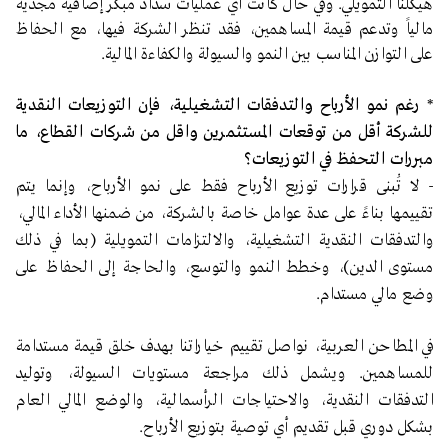
هيكلنا التمويلي. وفي حال كانت أي عمليات سداد مبكر إضافية مجدية
مالياً وتدعم قيمة المساهمين، فقد تنظر الشركة فيها، مع الحفاظ
على التوازن المناسب بين النمو والسيولة والكفاءة المالية.
*
رغم نمو الأرباح والتدفقات التشغيلية، فإن التوزيعات النقدية
للشركة أقل من توقعات المستثمرين واقل من شركات القطاع، ما
مبررات التحفظ في التوزيعات؟
-
لا تُبنى قرارات توزيع الأرباح فقط على نمو الأرباح، وإنما يتم
تقييمها بناءً على عدة عوامل خاصة بالشركة، من ضمنها الأداء المالي،
والتدفقات النقدية التشغيلية، والالتزامات التمويلية (بما في ذلك
مستوى الدين)، وخطط النمو والتوسع، والحاجة إلى الحفاظ على
وضع مالي مستدام.
في المطاحن العربية، نواصل تقييم خياراتنا بهدف خلق قيمة مستدامة
للمساهمين. ويشمل ذلك مراجعة مستويات السيولة، وتوليد
التدفقات النقدية، والاحتياجات الرأسمالية، والوضع المالي العام
بشكل دوري قبل تقديم أي توصية بتوزيع الأرباح.