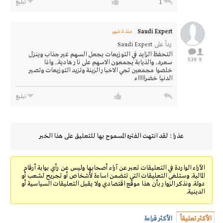
1
تبليغ
Saudi Expert
منذ 2 شهر
رداً على
Saudi Expert
التحفظ الزايد في التوزيعات يجعل السهم غير جذاب وينزل
539
9
سعره.. والذيابة يجمعون الاسهم على نار هادية.. واذا
خلصوا مجمعين تجي الاخبار الزينة وتزيد التوزيعات وتصير
الدنيا خضراااااء
تبليغ
عذرا : لقد انتهت الفتره المسموح بها للتعليق على هذا الخبر
الآراء الواردة في التعليقات تعبر عن آراء أصحابها وليس عن رأي بوابة أرقام
المالية. وستلغى التعليقات التي تتضمن اساءة لأشخاص أو تجريح لشعب أو
دولة. ونذكر الزوار بأن هذا موقع اقتصادي ولا يقبل التعليقات السياسية أو
الدينية.
الأكثر تعليقاً
الأكثر قراءة