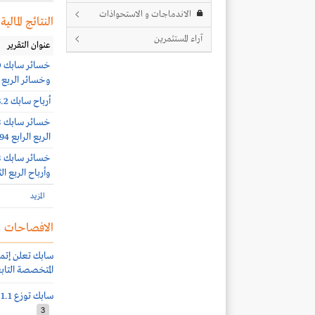
الاندماجات و الاستحواذات
النتائج المالية
آراء المستثمرين
عنوان التقرير
وخسائر الربع الثاني 833 
أرباح سابك 13.2 مليون ريال بنهاية الربع الأول 2026
الربع الرابع 20.94 مليار ريال
وأرباح الربع الثالث 440 مل
المزيد
الافصاحات
سابك تعلن إتما
المتخصصة التابع
سابك توزع 1.1 ريال للسهم عن النصف الأول 2026
3