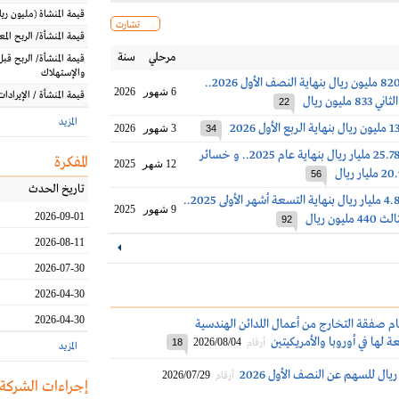
قيمة المنشاة
(مليون
ريا
تشارت
قيمة المنشأة/ الربح الم
مرحلي
سنة
قيمة المنشأة/ الربح قبل
والإستهلاك
خسائر سابك 820 مليون ريال بنهاية النصف الأول 2026..
6 شهور
2026
قيمة المنشأة / الإيرادات
مليون ريال
22
المزيد
3 شهور
2026
34
خسائر سابك 25.78 مليار ريال بنهاية عام 2025.. و خسائر
المفكرة
12 شهر
2025
56
تاريخ الحدث
خسائر سابك 4.8 مليار ريال بنهاية التسعة أشهر الأولى 2025..
9 شهور
2025
2026-09-01
يون ريال
92
2026-08-11
2026-07-30
2026-04-30
2026-04-30
م صفقة التخارج من أعمال اللدائن الهندسية
ة لها في أوروبا والأمريكيتين
2026/08/04
أرقام
18
المزيد
2026/07/29
أرقام
إجراءات الشركة