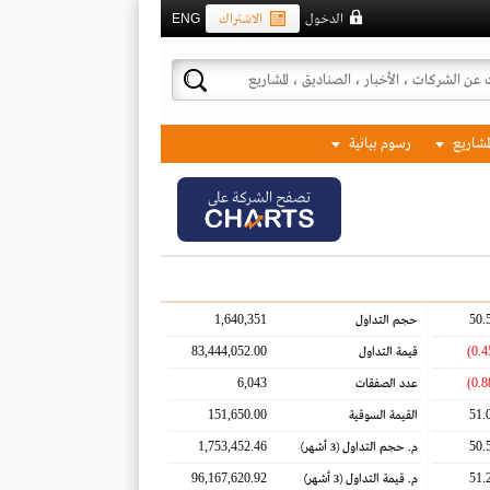
الدخول
الاشتراك
ENG
لمشاريع
رسوم بيانية
تصفح الشركة على
1,640,351
50.
حجم التداول
83,444,052.00
قيمة التداول
6,043
عدد الصفقات
151,650.00
51.
القيمة السوقية
1,753,452.46
50.
م. حجم التداول
(3 أشهر)
96,167,620.92
51.
م. قيمة التداول
(3 أشهر)