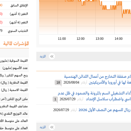
00
الإغلاق السابق
(14.76 %)
التغير
(3 أشهر)
(8.92 %)
التغير
(6 أشهر)
9 %
التذبذب السنوي
11:00
12:00
13:00
14:00
المؤشرات المالية
المزيد
القيمة السوقية
(مليون
عدد الأسهم
(مليون)
ربح السهم المتكرر
(
ريال
م صفقة التخارج من أعمال اللدائن الهندسية
ة لها في أوروبا والأمريكيتين
2026/08/04
أرقام
18
القيمة الدفترية
(
ريال
) 
القيمة الاسمية
(
ريال
)
داء التشغيلي اتسم بالمرونة والصمود في ظل عدم
ياسي واضطراب سلاسل الإمداد
2026/07/29
مكرر الربح المتكرر (آخر 12 شهراً)
أرقام
1
مضاعف القيمة الدفترية
2026/07/29
أرقام
عائد التوزيع النقدي
(%)
العائد على متوسط ال
المزيد
العائد على متوسط حقو