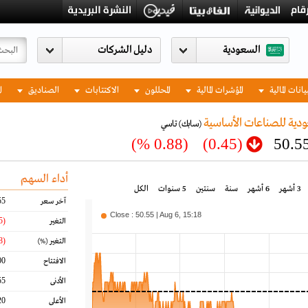
السعودية
يانات المالية
المؤشرات المالية
المحللون
الاكتتابات
الصناديق
ا
ودية للصناعات الأساسية
(سابك)
تاسي
(0.88 %)
(0.45)
50.5
أداء السهم
3 أشهر
6 أشهر
سنة
سنتين
5 سنوات
الكل
55
آخر سعر
Close : 50.55 | Aug 6, 15:18
(0.45)
التغير
(0.88)
التغير
(%)
00
الافتتاح
55
الأدنى
20
الأعلى