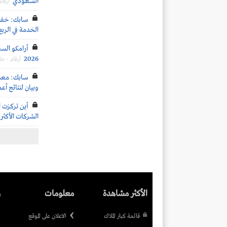
السعودي
أرقا
سابك: خفض 
الخدمة في الربع 
أرامكو الس
2026
أرقام - خ
سابك: معدلا
وبيان لنتائج أع
أين تركزت ا
الشركات الأكثر 
الأكثر مشاهدة
معلومات
ر
قائمة كبار الملاك
الاعلان على الموقع