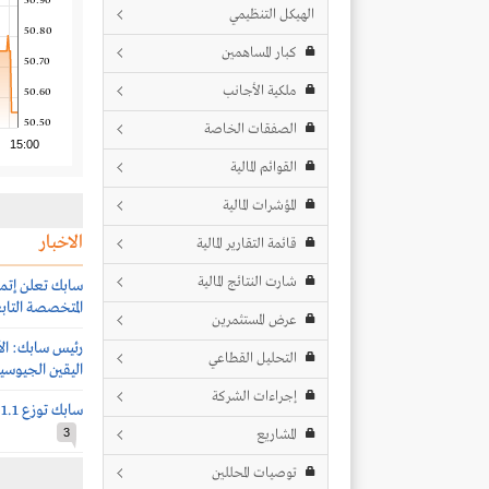
50.90
الهيكل التنظيمي
50.80
كبار المساهمين
50.70
ملكية الأجانب
50.60
50.50
الصفقات الخاصة
15:00
القوائم المالية
المؤشرات المالية
الاخبار
قائمة التقارير المالية
شارت النتائج المالية
سابك تعلن إتما
المتخصصة التابع
عرض المستثمرين
رئيس سابك: الأ
التحليل القطاعي
اليقين الجيوس
إجراءات الشركة
سابك توزع 1.1 ريال للسهم عن النصف الأول 2026
المشاريع
3
توصيات المحللين