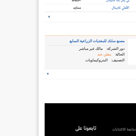
بي إس إف كابيتال
احتفاظ
الأهلي كابيتال
محايد
مصنع سابك للمغذيات الزراعية السابع
دور الشركة:
مالك غير مباشر
الحالة:
معلن عنه
التصنيف:
البتروكيماويات
تابعونا على
متابعة الاكتتابات