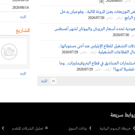
2026/06/18
2026/08/05
م - خاص
2
2026/06/14
التوزيعات يعزز المرونة المالية.. وفوجيان يدخل
المزيد
الرابع
2026/07/30
أرقام - خاص
عودية تحدد أسعار البروبان والبيوتان لشهر أغسطس
المشاريع
2026/07/30
اص
ت التشغيل لقطاع الإيثيلين عند أدنى مستوياتها..
مال القطاعات التشغيلية
2026/07/29
أرقام - خاص
ستثمارات الصناديق في قطاع البتروكيماويات.. وما
تفضيلاً لديها؟
2026/07/29
أرقام - خاص
المزيد
المزيد
وابط سريعة
خريطة الرسوم البيانية
بيانات السوق
تحليل الشركات المتقدم