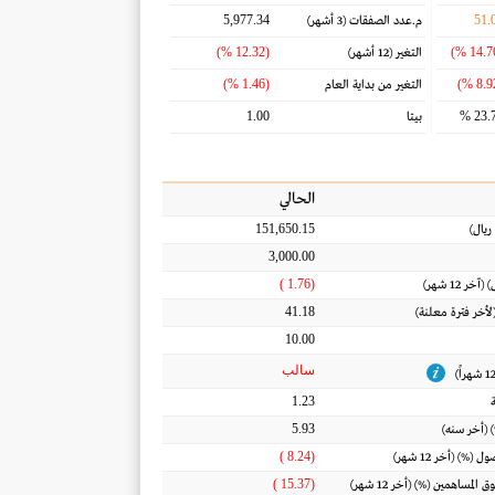
5,977.34
51.
م.عدد الصفقات
(3 أشهر)
(12.32 %)
التغير
(12 أشهر)
(1.46 %)
التغير من بداية العام
1.00
23.7
بيتا
الحالي
151,650.15
ريال
)
3,000.00
(1.76 )
) (آخر 12 شهر)
41.18
(لأخر فترة معلنة)
10.00
سالب
1.23
5.93
 (أخر سنه)
(8.24 )
أصول
(%) (أخر 12 شهر)
(15.37 )
ق المساهمين
(%) (أخر 12 شهر)