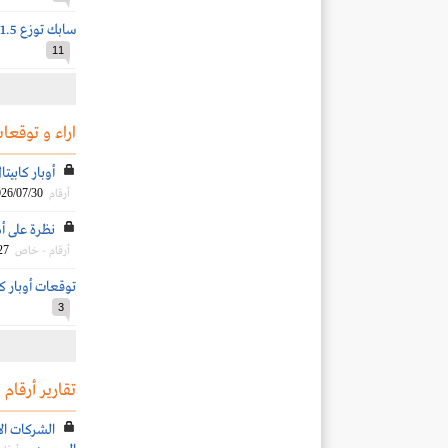
سابك توزع 1.5 ريال للسهم عن النصف الثاني 2025
11
اراء و توقعات
أوبار كابي
26/07/30
أرقام
نظرة على أدا
27
أرقام - خاص
توقعات أوبار كابيت
3
تقارير أرقام
الشركات الأ