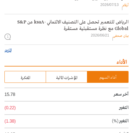
2026/07/13
أرقام
الرياض للتعمير تحصل على التصنيف الائتماني -ksaA من S&P
Global مع نظرة مستقبلية مستقرة
2026/06/21
بيان صحفي
1
المزيد
الأداء
أداء السهم
المؤشرات المالية
المفكرة
آخر سعر
15.78
التغير
(0.22)
التغير
(%)
(1.38)