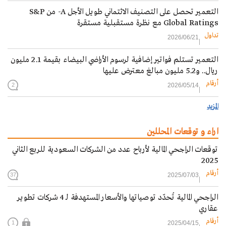
التعمير تحصل على التصنيف الائتماني طويل الأجل A- من S&P
Global Ratings مع نظرة مستقبلية مستقرة
تداول
2026/06/21
التعمير تستلم فواتير إضافية لرسوم الأراضي البيضاء بقيمة 2.1 مليون
ريال.. و5.2 مليون مبالغ معترض عليها
أرقام
2026/05/14
2
المزيد
اراء و توقعات المحللين
توقعات الراجحي المالية لأرباح عدد من الشركات السعودية للربع الثاني
2025
أرقام
2025/07/03
37
الراجحي المالية تُحدّد توصياتها والأسعار المستهدفة لـ 4 شركات تطوير
عقاري
أرقام
2025/04/15
1