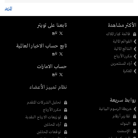
المزيد
الأكثر مشاهدة
تابعنا على تويتر
تابِع
قائمة كبار الملاك
القوائم المالية
تابع حساب الاخبار العالمية
النتائج المالية
تابِع
مكرر الأرباح
آراء المستثمرين
حساب الامارات
المفكرة
تابِع
نظام تمييز الأعضاء
روابط سريعة
تحليل الشركات المتقدم
خريطة الرسوم البيانية
مكرر الأرباح
تقارير أرقام
توزيعات الارباح النقدية
البنوك
آراء المحللين
الإسمنت
توقعات المحللين