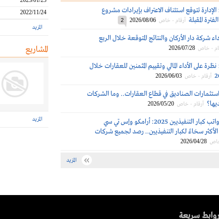
2023/01/23
: الإدارة تتوقع استئناف الاعتراف بإيرادات مشروع
2022/11/24
ترة المقبلة
2026/08/06
أرقام - خاص
2
المزيد
اء شركة دار الأركان والنتائج المتوقعة خلال الربع
2026/07/28
المشاريع
ام - خاص
 نظرة على الأداء المالي وتقييم المثمنين للعقارات خلال
2026/06/03
أرقام - خاص
استثمارات الصناديق في قطاع العقارات.. وما الشركات
ديها؟
2026/05/20
أرقام - خاص
المزيد
مكافآت ورواتب كبار التنفيذيين 2025: أرامكو وإس تي سي
لأكثر سخاءً لكبار التنفيذيين.. رصد لجميع شركات
2026/04/28
خاص
المزيد
وابط سريعة