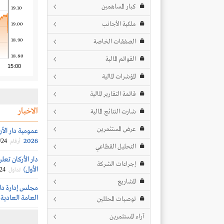
كبار المساهمين
19.10
ملكية الأجانب
19.00
18.90
الصفقات الخاصة
18.80
القوائم المالية
15:00
المؤشرات المالية
قائمة التقارير المالية
الاخبار
شارت النتائج المالية
عرض المستثمرين
عمومية دار الأ
2026
/24
أرقام
التحليل القطاعي
دار الأركان تعل
إجراءات الشركة
الأول)
/24
تداول
المشاريع
مجلس إدارة دار
العامة العادية (
توصيات المحللين
آراء المستثمرين