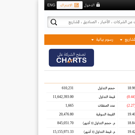
الدخول
الاشتراك
ENG
لمشاريع
رسوم بيانية
تصفح الشركة على
610,231
18.9
حجم التداول
11,642,393.00
(0.
قيمة التداول
1,665
(2.
عدد الصفقات
20,476.80
19.4
القيمة السوقية
845,051.70
18.8
م. حجم التداول
(3 أشهر)
15,155,971.33
19.4
م. قيمة التداول
(3 أشهر)