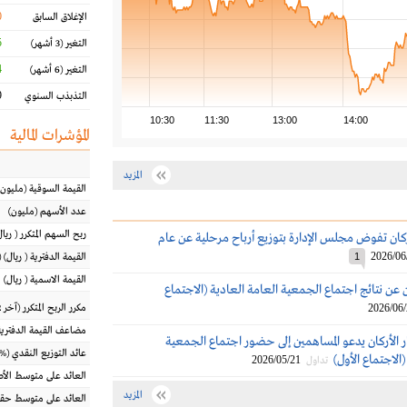
0
الإغلاق السابق
%
التغير
(3 أشهر)
%
التغير
(6 أشهر)
%
التذبذب السنوي
10:30
11:30
13:00
14:00
المؤشرات المالية
المزيد
القيمة السوقية
(مليون
عدد الأسهم
(مليون)
ربح السهم المتكرر
(
ريال
ركان تفوض مجلس الإدارة بتوزيع أرباح مرحلية عن عام
2026/06
1
القيمة الدفترية
(
ريال
) 
القيمة الاسمية
(
ريال
)
ن عن نتائج اجتماع الجمعية العامة العادية (الاجتماع
2026/06
مكرر الربح المتكرر (آخر 12 شهراً)
مضاعف القيمة الدفترية
 الأركان يدعو المساهمين إلى حضور اجتماع الجمعية
عائد التوزيع النقدي
(%)
الاجتماع الأول)
2026/05/21
تداول
العائد على متوسط ال
المزيد
العائد على متوسط حقو