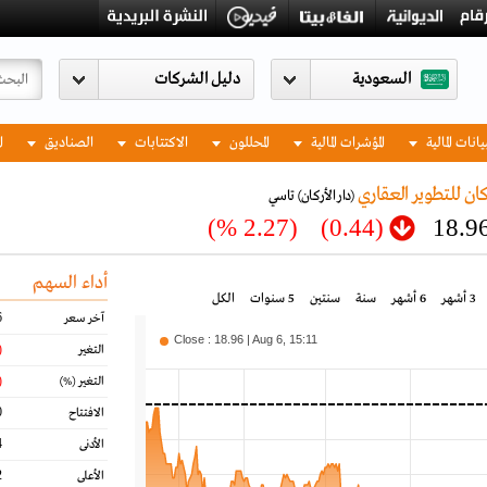
السعودية
يانات المالية
المؤشرات المالية
المحللون
الاكتتابات
الصناديق
ا
كان للتطوير العقاري
(دار الأركان)
تاسي
(2.27 %)
(0.44)
18.9
أداء السهم
3 أشهر
6 أشهر
سنة
سنتين
5 سنوات
الكل
6
آخر سعر
Close : 18.96 | Aug 6, 15:11
44)
التغير
27)
التغير
(%)
0
الافتتاح
4
الأدنى
2
الأعلى