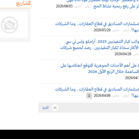
 والتعمير: الإدارة تؤكد استمرار قوة أداء المول
المشاريع
كز على رفع ربحية نشاط الحج
2026/08/05
أرقام - خاص
استثمارات الصناديق في قطاع العقارات.. وما الشركات
ديها؟
2026/05/20
أرقام - خاص
مكافآت ورواتب كبار التنفيذيين 2025: أرامكو وإس تي سي
لأكثر سخاءً لكبار التنفيذيين.. رصد لجميع شركات
2026/04/28
خاص
 على أهم الأحداث الجوهرية المتوقع انعكاسها على
مساهمة خلال الربع الأول 2026
2026/04/
استثمارات الصناديق في قطاع العقارات.. وما الشركات
ديها؟
2026/04/08
أرقام - خاص
1
المزيد