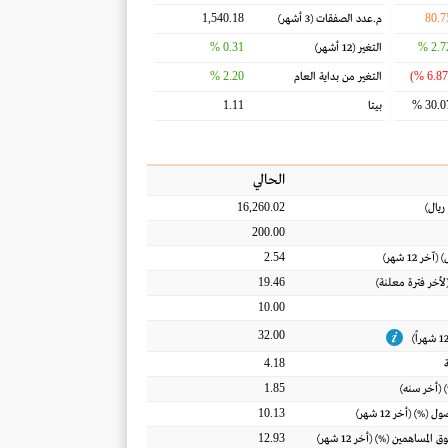
1,540.18
80.7
م.عدد الصفقات
(3 أشهر)
0.31 %
2.72
التغير
(12 أشهر)
2.20 %
التغير من بداية العام
1.11
30.07
بيتا
الحالي
16,260.02
ريال
)
200.00
2.54
) (آخر 12 شهر)
19.46
(لأخر فترة معلنة)
10.00
32.00
4.18
1.85
 (أخر سنه)
10.13
أصول
(%) (أخر 12 شهر)
12.93
ق المساهمين
(%) (أخر 12 شهر)