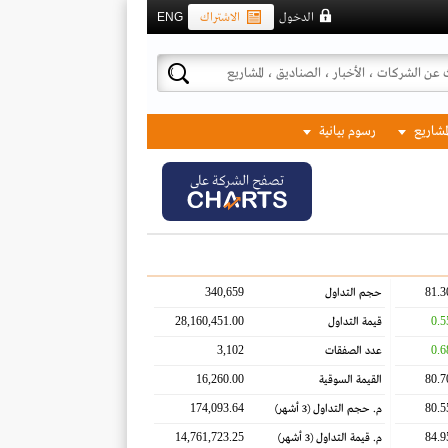
الدخول
الاشتراك
ENG
لمشاريع
رسوم بيانية
تصفح الشركة على
340,659
81.3
حجم التداول
28,160,451.00
0.5
قيمة التداول
3,102
0.6
عدد الصفقات
16,260.00
80.7
القيمة السوقية
174,093.64
80.5
م. حجم التداول
(3 أشهر)
14,761,723.25
84.9
م. قيمة التداول
(3 أشهر)