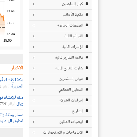
83.00
كبار المساهمين
82.00
ملكية الأجانب
81.00
الصفقات الخاصة
80.00
القوائم المالية
15:00
المؤشرات المالية
قائمة التقارير المالية
الاخبار
شارت النتائج المالية
عرض المستثمرين
الجزيرة
0
أرقام
التحليل القطاعي
إجراءات الشركة
ريال
7/07
أرقام
المشاريع
مسار ومكة واتح
لتطوير الهنداوي
توصيات المحللين
الاندماجات و الاستحواذات