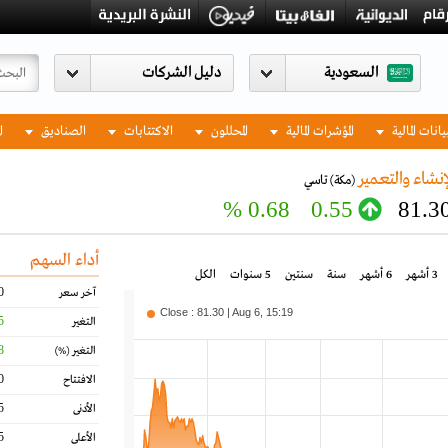
السعودية
يانات المالية
المؤشرات المالية
المحللون
الاكتتابات
الصناديق
ا
نشاء والتعمير
(مكة)
تاسي
0.68 %
0.55
81.3
أداء السهم
3 أشهر
6 أشهر
سنة
سنتين
5 سنوات
الكل
0
آخر سعر
Close : 81.30 | Aug 6, 15:19
5
التغير
8
التغير
(%)
0
الافتتاح
5
الأدنى
5
الأعلى