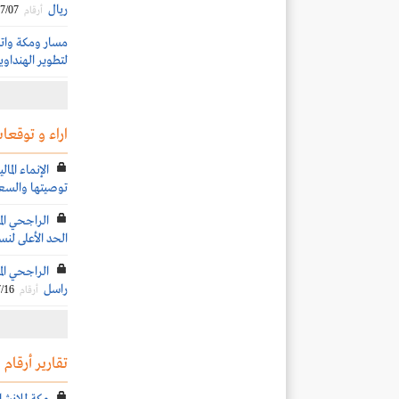
ريال
7/07
أرقام
مسار ومكة واتح
لتطوير الهنداوي
اراء و توقعات
الإنماء الم
توصيتها والسع
الحد الأعلى لن
راسل
/16
أرقام
تقارير أرقام