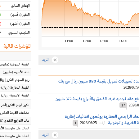
5
الإغلاق السابق
 %
التغير
(3 أشهر)
(6.87 %)
التغير
(6 أشهر)
 %
التذبذب السنوي
11:00
12:00
13:00
14:00
المؤشرات المالية
المزيد
القيمة السوقية
(مليون
عدد الأسهم
(مليون)
ربح السهم المتكرر
(
ريال
مكة للإنشاء تُجدد تسهيلات تمويل بقيمة 880 مليون ريال مع بنك
2026/07/3
القيمة الدفترية
(
ريال
) 
القيمة الاسمية
(
ريال
)
مكة للإنشاء توقع عقد تجديد غرف الفندق والأبراج بقيمة 372 مليون
2026/0
مكرر الربح المتكرر (آخر 12 شهراً)
17
مضاعف القيمة الدفترية
اد الراجحي العقارية يوقعون اتفاقيات إطارية
عائد التوزيع النقدي
(%)
ة الغربية والجنوبية
2026/06/25
أرقام
1
العائد على متوسط ال
المزيد
العائد على متوسط حقو