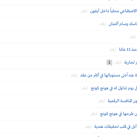
لاصطناعي محلياً داخل آيفون
أرقام
ماسك وسام ألتمان
أرقام
أرقام
امًا
أرقام
 تجارية
1
أرقام
عند أدنى مستوياتها في أكثر من عقد
أرقام
أرقام
 المنافسة الرقمية
أرقام
أرقام
أرقام