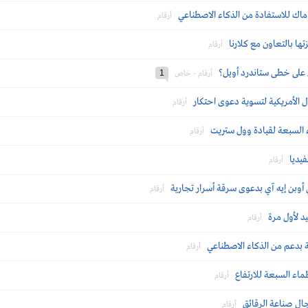
اك للاستفادة من الذكاء الاصطناعي
أرقام
تها بالتعاون مع كلارنا
أرقام
 على خطى ستاندرد أويل؟
1
أرقام - خاص
 الأمريكية لتسوية دعوى احتكار
أرقام
 السبعة لقيادة وول ستريت
أرقام
فيديا
أرقام
أوبن إيه آي بدعوى سرقة أسرار تجارية
أرقام
يد لأول مرة
أرقام
بدعم من الذكاء الاصطناعي
أرقام
ماء السبعة للارتفاع
أرقام
ال صناعة الرقائق
أرقام