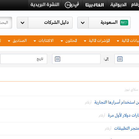
السعودية
يانات المالية
المؤشرات المالية
المحللون
الاكتتابات
الصناديق
ا
إلى:
سكاي نيوز
ن استخدام أسرارها التجارية
أرقام
أرقام
 متجر التطبيقات
أرقام