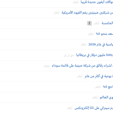
أرقام
 شركتين صينيتين رغم القيود الأمريكية
أرقام
 الخامسة
2
أرقام
د بنحو 5%
أرقام
 في عام 2026
أرقام
ا
سي إن إن
شراء رقائق من شركة صينية على قائمة سوداء
رويترز
أرقام
ع 5%
أرقام
وى العالم
أرقام
 سيبراني على تاتا إلكترونكس
أرقام