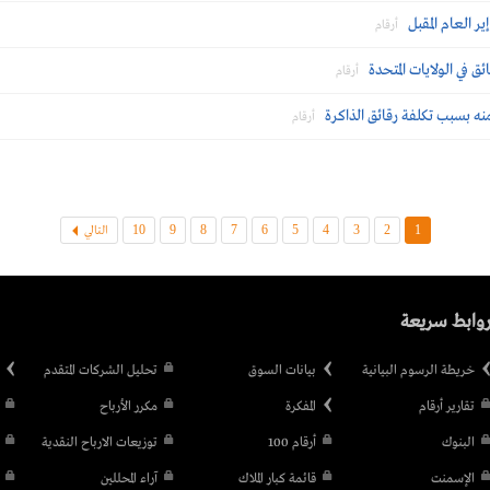
ر العام المقبل
أرقام
ق في الولايات المتحدة
أرقام
نه بسبب تكلفة رقائق الذاكرة
أرقام
10
9
8
7
6
5
4
3
2
1
التالي
وابط سريعة
خريطة الرسوم البيانية
بيانات السوق
تحليل الشركات المتقدم
تقارير أرقام
المفكرة
مكرر الأرباح
البنوك
أرقام 100
توزيعات الارباح النقدية
الإسمنت
قائمة كبار الملاك
آراء المحللين