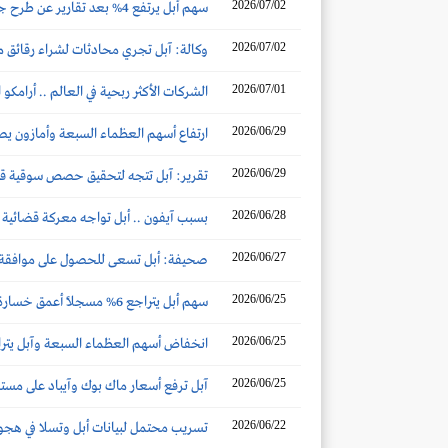
2026/07/02
سهم أبل يرتفع 4% بعد تقارير عن طرح جوالات آيفون جديدة قريباً
2026/07/02
وكالة: آبل تجري محادثات لشراء رقائق من
2026/07/01
الشركات الأكثر ربحية في العالم .. أرامكو
2026/06/29
ارتفاع أسهم العظماء السبعة وأمازون يصع
2026/06/29
تقرير: آبل تتجه لتحقيق حصص سوقية قياسية
2026/06/28
بسبب آيفون .. أبل تواجه معركة قضائية بـ500 مليون دولار في بريطاني
2026/06/27
صحيفة: أبل تسعى للحصول على موافقة ل
2026/06/25
سهم أبل يتراجع 6% مسجلاً أعمق خسارة يومية في أكثر من عام
2026/06/25
انخفاض أسهم العظماء السبعة وآبل يتراج
2026/06/25
آبل ترفع أسعار ماك بوك وآيباد على مست
2026/06/22
تسريب محتمل لبيانات أبل وتسلا في هجوم