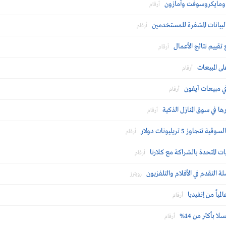
ا ومايكروسوفت وأمازون
أرقام
لبيانات المشفرة للمستخدمين
أرقام
قييم نتائج الأعمال
أرقام
ى المبيعات
أرقام
في مبيعات آيفون
أرقام
ا في سوق المنازل الذكية
أرقام
ز 5 تريليونات دولار
أرقام
ت المتحدة بالشراكة مع كلارنا
أرقام
 التقدم في الأفلام والتلفزيون
رويترز
ياً من إنفيديا
أرقام
بأكثر من 14%
أرقام